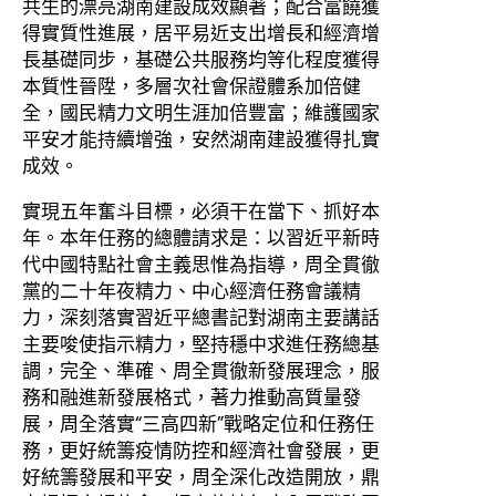
共生的漂亮湖南建設成效顯著；配合富饒獲
得實質性進展，居平易近支出增長和經濟增
長基礎同步，基礎公共服務均等化程度獲得
本質性晉陞，多層次社會保證體系加倍健
全，國民精力文明生涯加倍豐富；維護國家
平安才能持續增強，安然湖南建設獲得扎實
成效。
實現五年奮斗目標，必須干在當下、抓好本
年。本年任務的總體請求是：以習近平新時
代中國特點社會主義思惟為指導，周全貫徹
黨的二十年夜精力、中心經濟任務會議精
力，深刻落實習近平總書記對湖南主要講話
主要唆使指示精力，堅持穩中求進任務總基
調，完全、準確、周全貫徹新發展理念，服
務和融進新發展格式，著力推動高質量發
展，周全落實“三高四新”戰略定位和任務任
務，更好統籌疫情防控和經濟社會發展，更
好統籌發展和平安，周全深化改造開放，鼎