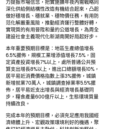
力提振市場信念，把實施擴年夜內需戰略同
深化供給側結構性改造有機結合起來，凸起
做好穩增長、穩就業、穩物價任務，有用防
范化解嚴重風險，推動經濟運行整體好轉，
實現質的有用晉陞和量的公道增長，為周全
建設社會主義現代化新湖南開好局起好步。
本年重要預期目標是：地區生產總值增長
6.5%擺佈，規模工業增添值增長7.5%，固
定資產投資增長7%以上，處所普通公共預
算支出增長8%以上，進出口總額增長10%，
居平易近消費價格指數上漲3%擺佈，城鎮
新增就業70萬人，城鎮調查掉業率5.5%擺
佈，居平易近支出增長與經濟增長基礎同
步，糧食產量600億斤以上，生態環境質量
持續改良。
完成本年的預期目標，必須充足應用我國經
濟總體上升、宏觀政策環境利好的機遇，聚