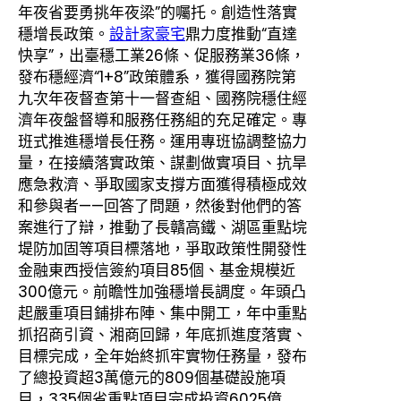
年夜省要勇挑年夜梁”的囑托。創造性落實
穩增長政策。
設計家豪宅
鼎力度推動“直達
快享”，出臺穩工業26條、促服務業36條，
發布穩經濟“1+8”政策體系，獲得國務院第
九次年夜督查第十一督查組、國務院穩住經
濟年夜盤督導和服務任務組的充足確定。專
班式推進穩增長任務。運用專班協調整協力
量，在接續落實政策、謀劃做實項目、抗旱
應急救濟、爭取國家支撐方面獲得積極成效
和參與者——回答了問題，然後對他們的答
案進行了辯，推動了長贛高鐵、湖區重點垸
堤防加固等項目標落地，爭取政策性開發性
金融東西授信簽約項目85個、基金規模近
300億元。前瞻性加強穩增長調度。年頭凸
起嚴重項目鋪排布陣、集中開工，年中重點
抓招商引資、湘商回歸，年底抓進度落實、
目標完成，全年始終抓牢實物任務量，發布
了總投資超3萬億元的809個基礎設施項
目，335個省重點項目完成投資6025億