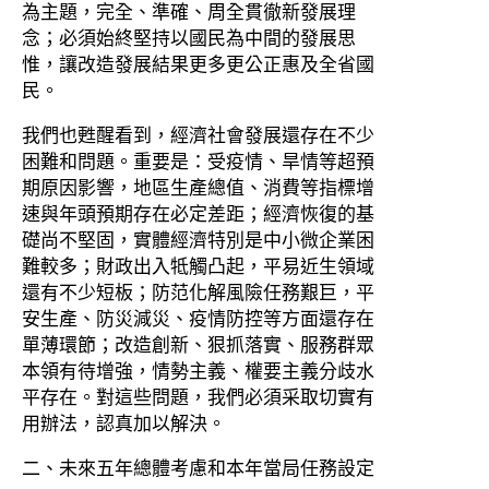
為主題，完全、準確、周全貫徹新發展理
念；必須始終堅持以國民為中間的發展思
惟，讓改造發展結果更多更公正惠及全省國
民。
我們也甦醒看到，經濟社會發展還存在不少
困難和問題。重要是：受疫情、旱情等超預
期原因影響，地區生產總值、消費等指標增
速與年頭預期存在必定差距；經濟恢復的基
礎尚不堅固，實體經濟特別是中小微企業困
難較多；財政出入牴觸凸起，平易近生領域
還有不少短板；防范化解風險任務艱巨，平
安生產、防災減災、疫情防控等方面還存在
單薄環節；改造創新、狠抓落實、服務群眾
本領有待增強，情勢主義、權要主義分歧水
平存在。對這些問題，我們必須采取切實有
用辦法，認真加以解決。
二、未來五年總體考慮和本年當局任務設定