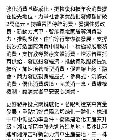
強化消費基礎感化。把恢復和擴年夜消費擺
在優先地位，力爭社會消費品批發總額衝破
2萬億元。持續晉陞傳統消費，發掘住房改
良、新動力汽車、智能家電家居等消費潛
力，推動餐飲、住宿等行業恢復發展，支撐
長沙打造國際消費中間城市。積極發展服務
消費，支撐教導醫療文體消費，增添普惠托
育供給，發展銀發經濟，推動家政服務提質
擴容。加速培養新型消費，促進線上線下融
會，鼎力發展親身經歷式、參與式、沉醉式
消費。優化消費環境，完美消一息。費維權
機制，讓消費者平安安心消費。
更好發揮投資關鍵感化。著眼制造業高質量
發展，重點抓好岳陽乙烯煉化一體化、株洲
中車中低壓功率器件、衡陽建滔化工產業升
級、湘江新區中聯先進智造基地、長沙比亞
迪和湘潭吉祥新動力汽車生產基地、三一株