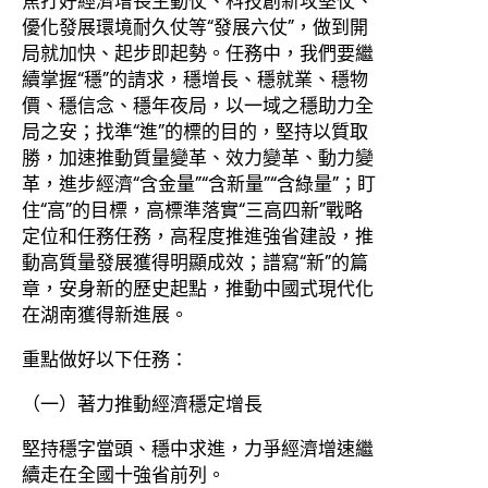
焦打好經濟增長主動仗、科技創新攻堅仗、
優化發展環境耐久仗等“發展六仗”，做到開
局就加快、起步即起勢。任務中，我們要繼
續掌握“穩”的請求，穩增長、穩就業、穩物
價、穩信念、穩年夜局，以一域之穩助力全
局之安；找準“進”的標的目的，堅持以質取
勝，加速推動質量變革、效力變革、動力變
革，進步經濟“含金量”“含新量”“含綠量”；盯
住“高”的目標，高標準落實“三高四新”戰略
定位和任務任務，高程度推進強省建設，推
動高質量發展獲得明顯成效；譜寫“新”的篇
章，安身新的歷史起點，推動中國式現代化
在湖南獲得新進展。
重點做好以下任務：
（一）著力推動經濟穩定增長
堅持穩字當頭、穩中求進，力爭經濟增速繼
續走在全國十強省前列。