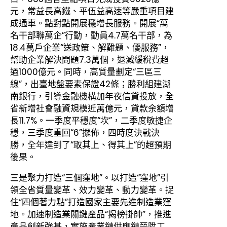
元，常益長高鐵、平伍益高速等嚴重項目建
成通車。點對點開展穩增長服務。開展“萬
名干部聯萬企”行動，動員4.7萬名干部，為
18.4萬戶企業“送政策、解難題、優服務”，
幫助企業解決問題7.3萬個，退減緩稅費超
過1000億元。同時，高質量劃定“三區三
線”，出臺地盤要素保證42條；勝利組建湖
南銀行，引導金融機構加年夜信貸投放，全
省新增社會融資規模近萬億元，貸款余額增
長11.7%。一季度平穩度“坎”，二季度敏捷企
穩，三季度重回“6”擺佈，四時度決戰決
勝，全年達到了“取其上、得其上”的超預期
後果。
三是聚力打造“三個窪地”。以打造“窪地”引
領全省質量變革、效力變革、動力變革。捉
住“四個著力點”打造國家主要先進制造業窪
地。加速制造業關鍵產品“揭榜掛帥”，推進
產品創新強基，實施產業鏈供應鏈晉陞工