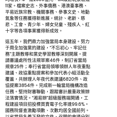
11家。檔案史志、外事僑務、港澳臺事務、
平易近族宗教、機關事務、參事文史、地動
氣象等任務獲得新進展，統計、老齡、慈
悲、工會、青少年、婦女兒童、殘疾人、紅
十字等各項事業獲得新成效。
這五年，我們鼎力加強當局本身建設。努力
于周全加強黨的建設，“不忘初心、牢記任
務”主題教導和黨史學習教導深刻開展。提
請審議處所性法規草案46件，制訂省當局
規章25件；奉行省當局領導領辦人年夜重點
建議、政協重點提案和參加代表小組活動全
覆蓋，共辦理人年夜代表建議6820件、政
協提案3854件。完成新一輪當局機構改造
任務。堅持財審聯動，跟蹤審計嚴重政策辦
法落實情況。“湘易辦”超級服務端開通，工
程建設項目招投標買賣電子化率達99.6%。
國務院督查激勵項數、次數均居全國前列。
以省當局名義下發的文件、召開的會議分別