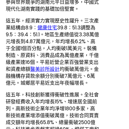
參與世界競爭的湖南元平日益增多，中國式
現代化湖南實踐的基礎加倍堅實。
這五年，經濟實力實現歷史性躍升。三次產
業結構由8.9∶
健康住宅
39.8∶51.3調整為
9.5∶39.4∶51.1。地區生產總值從3.38萬億
元增長到4.87萬億元，年均增長6.2%、高
于全國1個百分點，人均衝破1萬美元。裝備
制造、原資料、消費品成為萬億產業，千億
級產業達16個。平易近營企業百強營業支出
和資產總額
醫美診所設計
均衝破萬億元。金
融機構存貸款余額分別衝破7萬億元、6萬
億元。城鄉居平易近支出年夜幅增長。
這五年，科技創新獲得衝破性進展。全社會
研發經費收入年均增長15%、增速居全國前
列。高新技術企業年均凈增1800多家，高
新技術產業增添值衝破萬億，技術合同買賣
成交額年均增長65.8%、總量衝破2500億