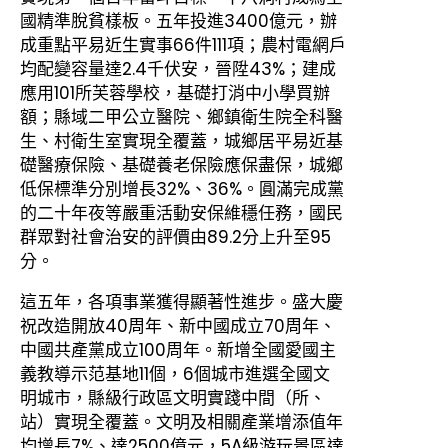
國精準脫貧樣板。五年投進3400億元，辦
成重點平易近生實事66件111項；農村電網戶
均配變容量達2.4千伏安，晉陞43%；建成
應用101所芙蓉學校，基礎打消中小學買辦
額；縣域二甲公立醫院、鄉鎮衛生院全科醫
生、村衛生室實現全覆蓋，城鄉居平易近基
礎醫療保險、基礎養老保險應保盡保，城鄉
低保標準分別增長32%、36%。圓滿完成黨
的二十年夜等嚴重活動安保維穩任務，國民
群眾對社會治安的評價由89.2分上升至95
分。
這五年，各項事業獲得顯著性進步。盛大慶
祝改造開放40周年、新中國成立70周年、
中國共產黨成立100周年。新增全國愛國主
義教導示范基地11個，6個城市進選全國文
明城市，縣級行政區文明實踐中間（所、
站）實現全覆蓋。文明及相關產業增添值年
均增長7%、達2500億元，5A級游玩景區達