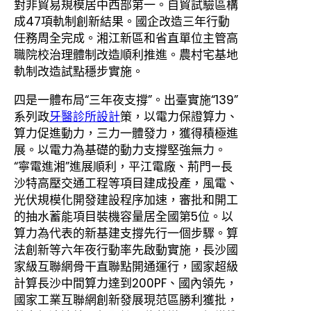
對非貿易規模居中西部第一。自貿試驗區構
成47項軌制創新結果。國企改造三年行動
任務周全完成。湘江新區和省直單位主管高
職院校治理體制改造順利推進。農村宅基地
軌制改造試點穩步實施。
四是一體布局“三年夜支撐”。出臺實施“139”
系列政
牙醫診所設計
策，以電力保證算力、
算力促進動力，三力一體發力，獲得積極進
展。以電力為基礎的動力支撐堅強無力。
“寧電進湘”進展順利，平江電廠、荊門—長
沙特高壓交通工程等項目建成投產，風電、
光伏規模化開發建設程序加速，審批和開工
的抽水蓄能項目裝機容量居全國第5位。以
算力為代表的新基建支撐先行一個步驟。算
法創新等六年夜行動率先啟動實施，長沙國
家級互聯網骨干直聯點開通運行，國家超級
計算長沙中間算力達到200PF、國內領先，
國家工業互聯網創新發展現范區勝利獲批，