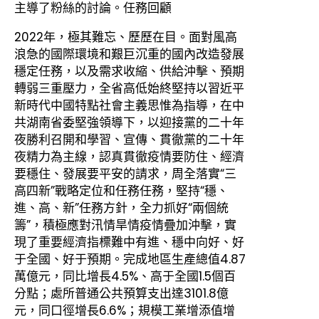
主導了粉絲的討論。任務回顧
2022年，極其難忘、歷歷在目。面對風高
浪急的國際環境和艱巨沉重的國內改造發展
穩定任務，以及需求收縮、供給沖擊、預期
轉弱三重壓力，全省高低始終堅持以習近平
新時代中國特點社會主義思惟為指導，在中
共湖南省委堅強領導下，以迎接黨的二十年
夜勝利召開和學習、宣傳、貫徹黨的二十年
夜精力為主線，認真貫徹疫情要防住、經濟
要穩住、發展要平安的請求，周全落實“三
高四新”戰略定位和任務任務，堅持“穩、
進、高、新”任務方針，全力抓好“兩個統
籌”，積極應對汛情旱情疫情疊加沖擊，實
現了重要經濟指標難中有進、穩中向好、好
于全國、好于預期。完成地區生產總值4.87
萬億元，同比增長4.5%、高于全國1.5個百
分點；處所普通公共預算支出達3101.8億
元，同口徑增長6.6%；規模工業增添值增