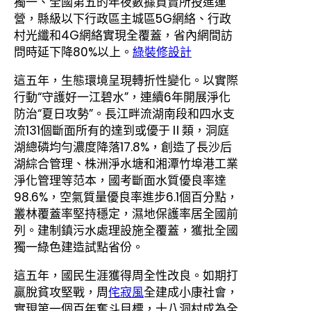
獨一、全國第五的年夜數據買賣所投進運
營，縣級以下行政區主城區5G網絡、行政
村光纖和4G網絡實現全覆蓋，省內網間訪
問時延下降80%以上。
綠裝修設計
這五年，生態環境呈現轉折性變化。以實際
行動“守護好一江碧水”，連續6年開展淨化
防治“夏日攻勢”。長江畔流湖南段和四水支
流131個斷面所有的達到或優于Ⅱ類，洞庭
湖總磷均勻濃度降落17.8%，創造了長沙后
湖綜合管理、株洲淨水塘和湘潭竹埠港工業
淨化管理等范本，國考斷面水質優良率達
98.6%，空氣質量優良率進步6.1個百分點，
叢林覆蓋率堅持穩定，濕地保護率居全國前
列。建制鎮污水處理設施全覆蓋，獲批全國
獨一綠色建造試點省份。
這五年，國民生涯獲得周全性改良。如期打
贏脫貧攻堅戰，周
侘寂風
全建成小康社會，
實現第一個百年奮斗目標，十八洞村成為全