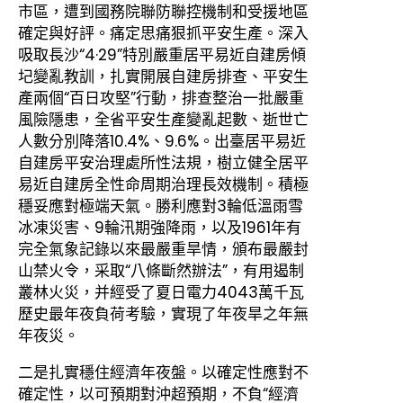
市區，遭到國務院聯防聯控機制和受援地區
確定與好評。痛定思痛狠抓平安生產。深入
吸取長沙“4·29”特別嚴重居平易近自建房傾
圮變亂教訓，扎實開展自建房排查、平安生
產兩個“百日攻堅”行動，排查整治一批嚴重
風險隱患，全省平安生產變亂起數、逝世亡
人數分別降落10.4%、9.6%。出臺居平易近
自建房平安治理處所性法規，樹立健全居平
易近自建房全性命周期治理長效機制。積極
穩妥應對極端天氣。勝利應對3輪低溫雨雪
冰凍災害、9輪汛期強降雨，以及1961年有
完全氣象記錄以來最嚴重旱情，頒布最嚴封
山禁火令，采取“八條斷然辦法”，有用遏制
叢林火災，并經受了夏日電力4043萬千瓦
歷史最年夜負荷考驗，實現了年夜旱之年無
年夜災。
二是扎實穩住經濟年夜盤。以確定性應對不
確定性，以可預期對沖超預期，不負“經濟