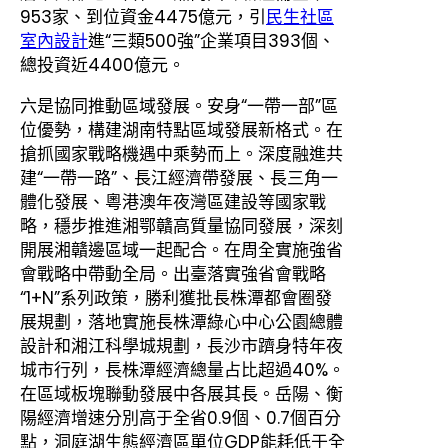
953家、到位資金4475億元，引
民生社區
室內設計
進“三類500強”企業項目393個、
總投資近4400億元。
六是協同推動區域發展。安身“一帶一部”區
位優勢，構建湖南特點區域發展新格式。在
搶抓國家戰略機遇中乘勢而上。深度融進共
建“一帶一路”、長江經濟帶發展、長三角一
體化發展、粵港澳年夜灣區建設等國家戰
略，穩步推進湘鄂贛高質量協同發展，深刻
開展湘贛邊區域一起配合。在周全實施強省
會戰略中帶動全局。出臺落實強省會戰略
“1+N”系列政策，勝利獲批長株潭都會圈發
展規劃，落地實施長株潭綠心中心公園總體
設計和湘江科學城規劃，長沙市躋身特年夜
城市行列，長株潭經濟總量占比超過40%。
在區域板塊聯動發展中各展其長。岳陽、衡
陽經濟增速分別高于全省0.9個、0.7個百分
點，洞庭湖生態經濟區單位GDP能耗低于全