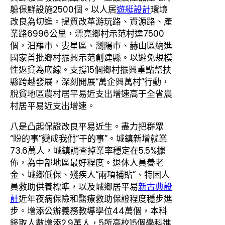
躲保鮮設施2500個。以人居
遊艇設計
環境
改良為切進。提質改革游玩路、資源路、產
業路6996公里，漂亮鄉村示范村達7500
個，汨羅市、婁星區、瀏陽市、赫山區納進
國家首批鄉村振興示范創建縣。以避免規模
性返貧為底線。支撐15個鄉村振興重點幫扶
縣跨越發展，深刻開展“萬企興萬村”行動，
脫貧地區農村居平易近支出增速高于全省農
村居平易近支出增速。
八是凸起保證改良平易近生。盡力把群眾
“盼的事”變成我們“干的事”。城鎮新增就業
73.6萬人，城鎮調查掉業率穩定在5.5%擺
佈，為中部地區最好程度。退休人員養老
金、城鄉低保、殘疾人“兩項補貼”、特困人
員救助供養標準，以及城鄉居平易
新古典設
計
近年夜病保險和醫療救助保證程度穩步進
步。增添公辦義務教導學位44萬個，本科
錄取人數增添2.9萬人，5所高校15個學科進