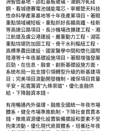
洲智造基地、邵虹基板玻璃、漣鋼冷軋硅
鋼、看城德賽電池儲能電芯、寧鄉楚天科技
性命科學產業基地等十年夜產業項目。著眼
重點領域補短板，重點抓好長贛高鐵、桂新
等高速公路項目、長沙機場改擴建工程、湘
江航道及虞公港建設、嚴重動力工程、湖區
重點垸堤防加固工程、骨干水利樞紐工程、
高標準農田建設、國家醫學中間和懷化國際
陸港等十年夜基礎設施項目。著眼增強發展
后勁，在信息、融會、創新基礎設施方面，
系統布局一批支撐引領轉型升級的新基建項
目；完美項目滾動開發機制，確保項目質量
平安。拓寬籌資“九條渠道”，優化金融供
給，下降融資本錢。
有用暢通內外循環。融進全國統一年夜市場
體系，健全市場準進軌制，下降社會買賣本
錢，推進資源優化設置裝備擺設和要素不受
拘束流動。優化現代商貿體系，培養壯年夜