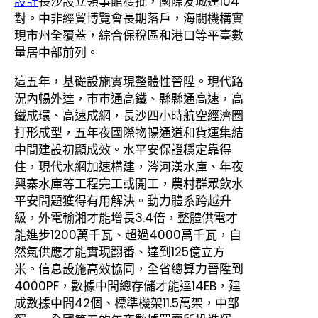
設計
長沙設立領事館獲批，國際友城達104
對。中非經貿博覽會長期落戶，海關機構實
現市州全覆蓋，綜合保稅區和港口等平臺數
量居中部前列。
這五年，基礎設施實現整體性晉陞。現代路
況內暢外達，市市通高鐵、縣縣通高速，高
鐵成環、高速成網，長沙四小時航空經濟圈
打形成型，五年夜國際物暢通道和貨運集結
中間建設初顯成效。水平安保證穩定靠得
住，現代水網加速構建，涔河漢水庫、年夜
興寨水庫等工程完工或開工，農村群眾飲水
平安問題獲得有用解決。動力體系跨越升
級，外電輸湘才能增長3.4倍，整體供電才
能進步1200萬千瓦、超過4000萬千瓦，自
然氣供應才能實現翻番、達到125億立方
米。信息設施高效協同，全省總算力晉陞到
4000PF，數據中間總存儲才能達14EB，建
成數據中間42個、標準機架11.5萬架，中部