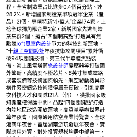
程，全省制造業占比進步0.4個百分點、達
28.2%。新增國家制造業單項冠軍企業（產
品）21個、專精特新“小偉人”企業174家，上
榜全球獨角獸企業2家，新增國家先進制造
業集群2個。搶占“四個制高點”打造具有焦
點競
loft風室內設計
爭力的科技創新窪地。
“十
親子空間設計
年夜技術攻關項目”累計衝
破94項關鍵技術，第三代半導體焦點裝
備、海上風電塔筒
綠設計師
變壓器等打破國
外壟斷，高精度斗極芯片、8英寸集成電路
成套裝備等技術國際領先，航空發動機異形
構件緊密鑄造技術獲得嚴重衝破。引進高層
次科技人才和團隊121人（個），獲批國家級
知識產權保護中間。凸起“四個關鍵點”打造
內陸地區改造開放窪地。高質量舉辦世界計
算年夜會、國際通用航空產業博覽會、全球
湘商年夜會、首屆湖南游玩發展年夜會，實
際應用外資、對外投資規模均居中部第一，