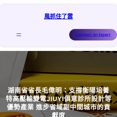
跳
至
風抓住了雲
主
要
內
容
Contact an Expert
湖南省省長毛偉明：支撐衡陽培養
特高壓輸變電JIUYI俱意診所設計等
優勢產業 進步省域副中間城市的貢
獻度