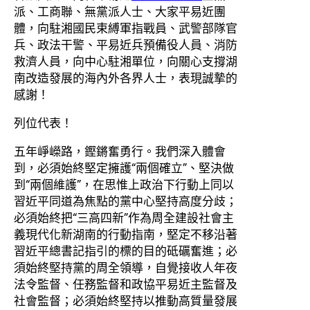
派、工商聯、無黨派人士、大家平易近團
體，向駐湘國民束縛軍指戰員、武警部隊官
兵、政法干警、平易近兵預備役人員、消防
救濟人員，向中心駐湘單位，向關心支撐湖
南改造發展的海內外各界人士，表現誠摯的
感謝！
列位代表！
五年崢嶸路，鏗鏘奮勇行。我們深入體會
到，必須始終堅定擁護“兩個確立”、堅決做
到“兩個維護”，在思惟上政治下行動上同以
習近平同道為焦點的黨中心堅持高度分歧；
必須始終把“三高四新”作為周全建設社會主
義現代化新湖南的行動指南，堅定不移沿著
習近平總書記指引的標的目的砥礪奮進；必
須始終堅持黨的周全領導，自覺接收人年夜
法令監督、任務監督和政協平易近主監督及
社會監督；必須始終堅持以推動高質量發展