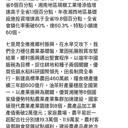
省6個百分點，湘南地區規模工業增添值增
速高于全省1.1個百分點，年夜湘西地區基礎
設施投資增速高于全省19.8個百分點。全省
會鎮化率衝破60%、達60.3%，特點小鎮達
60個。
七是周全推進鄉村振興。在水旱交攻下，我
們全力穩住農業基礎盤，鞏固拓展脫貧攻堅
結果，鄉村振興邁出堅實程序。以端牢中國
飯碗為目標。捉住耕地和種子兩個關鍵，優
質低鎘水稻科研國際領先，田長制周全奉
行，新建高標準農田460萬畝，糧食總產連
續三年超600億斤，油茶籽產量穩居全國第
一。以產業振興為關鍵。優質湘豬等6個國
家級優勢特點農業產業集群加速建設，國家
級現代農業產業園達到8個，農產品加工業
產值衝破2萬億元；家庭農場、農平易近一
起配合社分別達19.3萬個、11.9萬家，農村客
貨郵融會發展試點順利，建設農產品產地冷