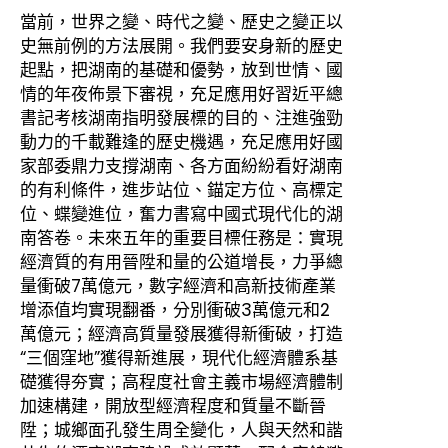
當前，世界之變、時代之變、歷史之變正以
史無前例的方法展開。我們要安身新的歷史
起點，把湖南的基礎和優勢，放到世情、國
情的年夜佈景下審視，充足應用好習近平總
書記考核湖南指明發展標的目的、注進強勁
動力的千載難逢的歷史機遇，充足應用好國
家部委鼎力支撐湖南、各方面紛紛看好湖南
的有利條件，進步站位、錨定方位、高標定
位、蝶變進位，奮力書寫中國式現代化的湖
南答卷。未來五年的重要目標任務是：實現
經濟質的有用晉陞和量的公道增長，力爭總
量衝破7萬億元，數字經濟和高新技術產業
增添值均實現翻番，分別衝破3萬億元和2
萬億元；經濟高質量發展獲得新衝破，打造
“三個窪地”獲得新進展，現代化經濟體系基
礎獲得夯實；高程度社會主義市場經濟體制
加速構建，開放型經濟程度和質量不斷晉
陞；城鄉面孔發生周全變化，人與天然和諧