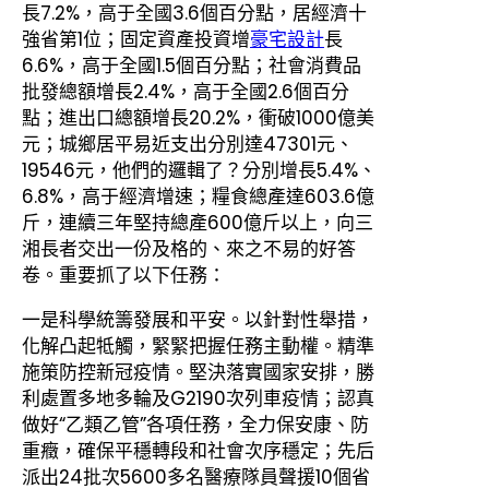
長7.2%，高于全國3.6個百分點，居經濟十
強省第1位；固定資產投資增
豪宅設計
長
6.6%，高于全國1.5個百分點；社會消費品
批發總額增長2.4%，高于全國2.6個百分
點；進出口總額增長20.2%，衝破1000億美
元；城鄉居平易近支出分別達47301元、
19546元，他們的邏輯了？分別增長5.4%、
6.8%，高于經濟增速；糧食總產達603.6億
斤，連續三年堅持總產600億斤以上，向三
湘長者交出一份及格的、來之不易的好答
卷。重要抓了以下任務：
一是科學統籌發展和平安。以針對性舉措，
化解凸起牴觸，緊緊把握任務主動權。精準
施策防控新冠疫情。堅決落實國家安排，勝
利處置多地多輪及G2190次列車疫情；認真
做好“乙類乙管”各項任務，全力保安康、防
重癥，確保平穩轉段和社會次序穩定；先后
派出24批次5600多名醫療隊員聲援10個省