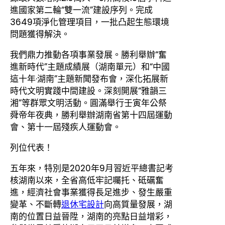
進國家第二輪“雙一流”建設序列。完成
3649項淨化管理項目，一批凸起生態環境
問題獲得解決。
我們鼎力推動各項事業發展。勝利舉辦“奮
進新時代”主題成績展（湖南單元）和“中國
這十年·湖南”主題新聞發布會，深化拓展新
時代文明實踐中間建設。深刻開展“雅韻三
湘”等群眾文明活動。圓滿舉行壬寅年公祭
舜帝年夜典，勝利舉辦湖南省第十四屆運動
會、第十一屆殘疾人運動會。
列位代表！
五年來，特別是2020年9月習近平總書記考
核湖南以來，全省高低牢記囑托、砥礪奮
進，經濟社會事業獲得長足進步、發生嚴重
變革、不斷轉
退休宅設計
向高質量發展，湖
南的位置日益晉陞，湖南的亮點日益增彩，