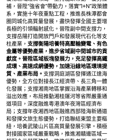
補，晉陞“強省會”帶動力，落實“1+N”政策體
系，實施十年夜重點工程，推進長株潭都會
圈同城化高質量發展，盡快發揮全國主要增
長極的引領輻射感化。晉陞副中間支撐力，
支撐岳陽打造開放門戶和發展現代石化等支
柱產業，
支撐衡陽培養特高壓輸變電、有色
金屬等優勢產業，進步省域副中間城市的貢
獻度。晉陞區域板塊發展力，充足發揮高鐵
成環、高速成網優勢，加速沿線地區環境提
質、產業布局。
支撐洞庭湖區發揮通江達海
優勢，全方位對接長江經濟帶、長三角一體
化發展；支撐湘南地區掌握沿海產業轉移和
溢出效應，布局推動湘桂運河等省際嚴重通
道項目，深度融進粵港澳年夜灣區經濟布
局；支撐年夜湘西地區融進西部陸海新通道
和發揮文旅生態優勢，打造聯結東盟主要樞
紐，培養武陵山片區高質量發展引擎。積極
對接國家區域嚴重戰略，推進湘贛邊區域一