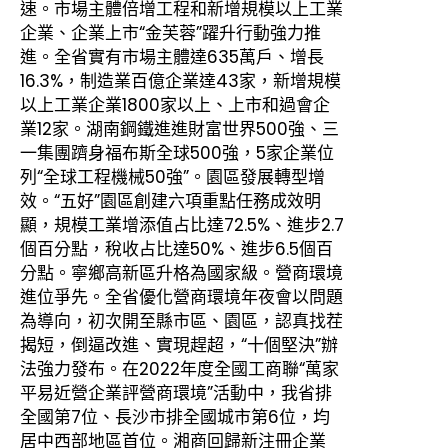
速。市場主體倍增工程和新增規模以上工業
企業、企業上市“金芙蓉”躍升行動強力推
進。全省實有市場主體達635萬戶、增長
16.3%，制造業百億企業達43家，新增規模
以上工業企業1800家以上、上市和過會企
業12家。湖南鋼鐵進進財富世界500強、三
一集團躋身福布斯全球500強，5家企業位
列“全球工程機械50強”。園區發展轉型增
效。“五好”園區創建六項重點任務成效明
顯，規模工業增添值占比達72.5%、進步2.7
個百分點，稅收占比達50%、進步6.5個百
分點。寧鄉高新區升格為國家級。營商環境
進位爭先。全省優化營商環境年夜會以問題
為導向，初次開至縣市區、園區，認真找茬
揭短，倒逼改進、實現趕超，“十個堅決”辦
法強力發布。在2022年度全國工商聯“萬家
平易近營企業評營商環境”活動中，我省排
全國第7位、長沙市排全國城市第6位，均
居中西部地區首位。湘商回歸新注冊企業