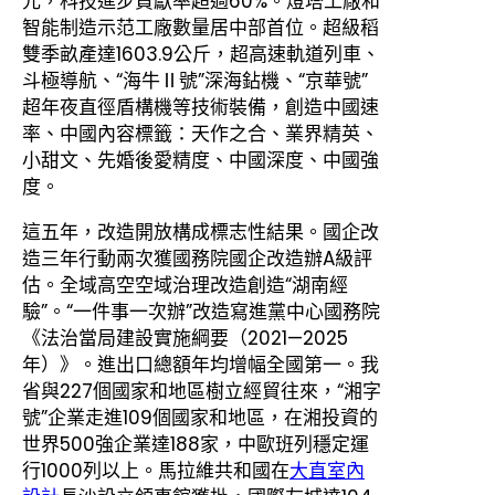
元，科技進步貢獻率超過60%。燈塔工廠和
智能制造示范工廠數量居中部首位。超級稻
雙季畝產達1603.9公斤，超高速軌道列車、
斗極導航、“海牛Ⅱ號”深海鉆機、“京華號”
超年夜直徑盾構機等技術裝備，創造中國速
率、中國內容標籤：天作之合、業界精英、
小甜文、先婚後愛精度、中國深度、中國強
度。
這五年，改造開放構成標志性結果。國企改
造三年行動兩次獲國務院國企改造辦A級評
估。全域高空空域治理改造創造“湖南經
驗”。“一件事一次辦”改造寫進黨中心國務院
《法治當局建設實施綱要（2021—2025
年）》。進出口總額年均增幅全國第一。我
省與227個國家和地區樹立經貿往來，“湘字
號”企業走進109個國家和地區，在湘投資的
世界500強企業達188家，中歐班列穩定運
行1000列以上。馬拉維共和國在
大直室內