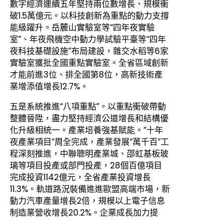
數字經濟連續五年堅持兩位數增長、規模衝
破1.5萬億元。以科技創新為重點的動力支撐
能級躍升。岳麓山實驗室等“四年夜實驗
室”、年夜飛機空中動力學試驗平臺等“四年
夜科技基礎設施”布局建設，雜交水稻等6家
實驗室獲批全國重點實驗室。全省區域創新
才能前進3位、排全國第8位，高新技術產
業增添值增長12.7%。
五是系統推進“八項重點”。以重點衝破帶動
整體晉陞，盡力堅持經濟公道增長和結構優
化升級相統一。產業培養強基賦能。“十年
夜產業項目”周全完成，產業發展“萬千百”工
程深刻推進，中聯聰明產業城、邵虹基板玻
璃等項目投產或部門投產，28個百億項目
完成投資1142億元，全省產業投資增長
11.3%。軌道路況裝備進進歐盟高端市場，新
動力汽車產量增長2倍，規模以上電子信息
制造業營收增長20.2%。企業成長加力提