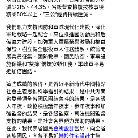
減少21%、44.3%，省級督查檢覆按核事項
精簡50%以上，“三公”經費持續壓減。
我們鼎力支撐國防和軍隊現代化建設，深化
軍地戰略一起配合，高位推進國防動員和后
備氣力建設，加強軍人軍屬榮譽激勵和權益
保證，樹立健全服役軍人任務體系，統籌開
展兵員征集、國防教導、國民防空、軍事設
施保護和“雙擁”優撫安頓任務，軍政軍平易
近加倍團結。
這些成績的獲得，是習近平新時代中國特點
社會主義思惟科學指引的結果，是中共湖南
省委帶領全省國民團結奮斗的結果，是各級
人年夜、政協積極議年夜事、參年夜事和加
強監督的結果，是各級監察、司法機關監督
支撐的結果，是社會各界傾力襄助的結果。
在此，我代表省國民
會所設計
當局，向全省
各族國民，向各平易近
樂齡住宅設計
主黨