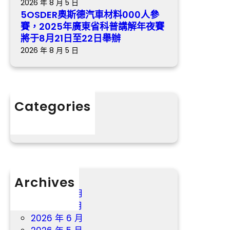
勉
2026 年 8 月 5 日
東
砥
5OSDER奧斯德汽車材料000人參
省
礪
賽，2025年廣東省科普講解年夜賽
科
前
將于8月21日至22日舉辦
普
森
2026 年 8 月 5 日
講
和
解
診
年
所
夜
體
Categories
賽
檢
分數
將
行
于
8
月
21
Archives
日
至
2026 年 8 月
22
2026 年 7 月
日
2026 年 6 月
舉