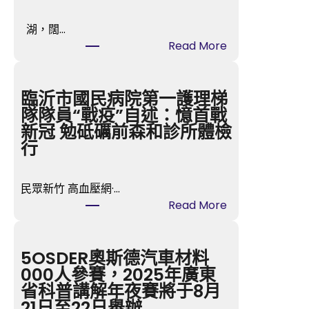
湖，闊…
:
Read More
親
愛
的，
臨沂市國民病院第一護理梯
今
隊隊員“戰疫”自述：憶首戰
晚
新冠 勉砥礪前森和診所體檢
我
行
來
走
民眾新竹 高血壓網·…
婚
:
Read More
好
臨
嗎
沂
台
市
5OSDER奧斯德汽車材料
包
國
000人參賽，2025年廣東
養
民
省科普講解年夜賽將于8月
價
病
21日至22日舉辦