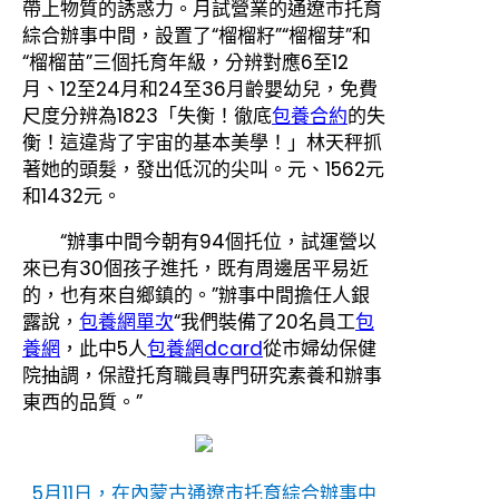
帶上物質的誘惑力。月試營業的通遼市托育
綜合辦事中間，設置了“榴榴籽”“榴榴芽”和
“榴榴苗”三個托育年級，分辨對應6至12
月、12至24月和24至36月齡嬰幼兒，免費
尺度分辨為1823「失衡！徹底
包養合約
的失
衡！這違背了宇宙的基本美學！」林天秤抓
著她的頭髮，發出低沉的尖叫。元、1562元
和1432元。
“辦事中間今朝有94個托位，試運營以
來已有30個孩子進托，既有周邊居平易近
的，也有來自鄉鎮的。”辦事中間擔任人銀
露說，
包養網單次
“我們裝備了20名員工
包
養網
，此中5人
包養網dcard
從市婦幼保健
院抽調，保證托育職員專門研究素養和辦事
東西的品質。”
5月11日，在內蒙古通遼市托育綜合辦事中