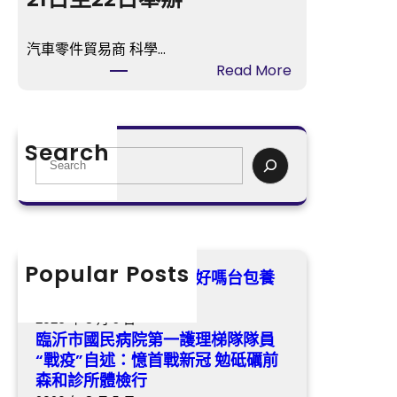
格？
院
第
汽車零件貿易商 科學…
一
:
Read More
護
5OSDER
理
奧
梯
斯
隊
Search
德
S
隊
汽
e
員
車
a
“戰
材
r
疫”
料
c
自
000
h
Popular Posts
述：
親愛的，今晚我來走婚好嗎台包養
人
憶
價格？
參
首
2026 年 8 月 5 日
賽，
戰
臨沂市國民病院第一護理梯隊隊員
2025
新
“戰疫”自述：憶首戰新冠 勉砥礪前
年
冠
森和診所體檢行
廣