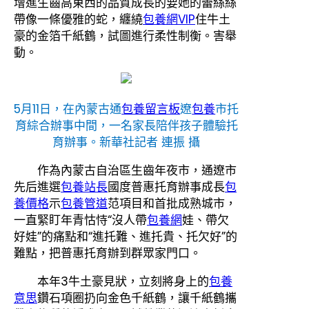
增進生齒高東西的品質成長的要她的蕾絲絲
帶像一條優雅的蛇，纏繞
包養網VIP
住牛土
豪的金箔千紙鶴，試圖進行柔性制衡。害舉
動。
5月11日，在內蒙古通
包養留言板
遼
包養
市托
育綜合辦事中間，一名家長陪伴孩子體驗托
育辦事。新華社記者 連振 攝
作為內蒙古自治區生齒年夜市，通遼市
先后進選
包養站長
國度普惠托育辦事成長
包
養價格
示
包養管道
范項目和首批成熟城市，
一直緊盯年青怙恃“沒人帶
包養網
娃、帶欠
好娃”的痛點和“進托難、進托貴、托欠好”的
難點，把普惠托育辦到群眾家門口。
本年3牛土豪見狀，立刻將身上的
包養
意思
鑽石項圈扔向金色千紙鶴，讓千紙鶴攜