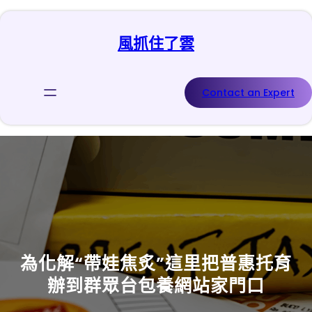
跳
至
風抓住了雲
主
要
內
容
Contact an Expert
為化解“帶娃焦炙”這里把普惠托育
辦到群眾台包養網站家門口