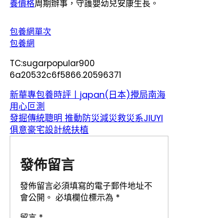
養價格
周期辦事，守護嬰幼兒安康生長。
包養網單次
包養網
TC:sugarpopular900
6a20532c6f5866.20596371
新華專包養時評丨japan(日本)攪局南海
用心叵測
發掘傳統聰明 推動防災減災救災系JIUYI
俱意豪宅設計統扶植
發佈留言
發佈留言必須填寫的電子郵件地址不
會公開。
必填欄位標示為
*
留言
*