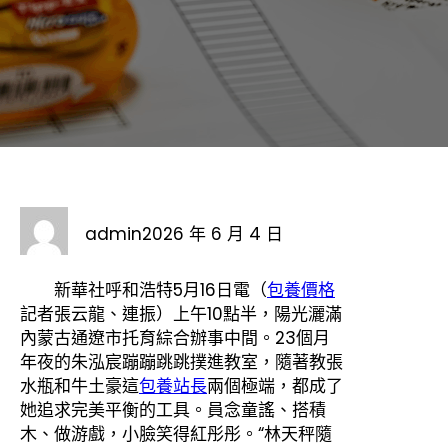
admin
2026 年 6 月 4 日
新華社呼和浩特5月16日電（
包養價格
記者張云龍、連振）上午10點半，陽光灑滿
內蒙古通遼市托育綜合辦事中間。23個月
年夜的朱泓宸蹦蹦跳跳撲進教室，隨著教張
水瓶和牛土豪這
包養站長
兩個極端，都成了
她追求完美平衡的工具。員念童謠、搭積
木、做游戲，小臉笑得紅彤彤。“林天秤隨