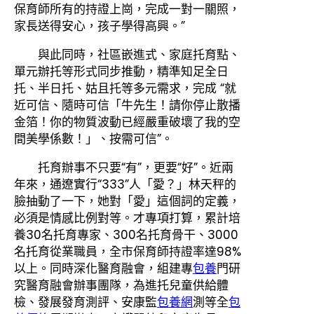
保育師所有的持證上崗，完成一對一關照，
家長送得安心，孩子學得高興。”
與此同時，社區嵌進式、家庭托育點、
單元辦托等形式同步推動，精準知足全日
托、半日托、姑且托等多元需求，完成 “就
近可信、隨時可信「牛先生！請你停止散播
金箔！你的物質波動已經嚴重破壞了我的空
間美學係數！」、按需可信”。
托育辦事不只要“有”，更要“好”。近兩
年來，通遼實行“333”人「愛？」林天秤的
臉抽動了一下，她對「愛」這個詞的定義，
必須是情感比例對等。才專項打算，累計培
養30名托育專家、300名托育骨干、3000
名托育從業職員，全市保育師持證率達98%
以上。同時深化醫育融會，組建專
包養
門研
究醫育融會辦事團隊，為進托兒童供給體
檢、發展發育測評、安康監
包養網
測等全
包