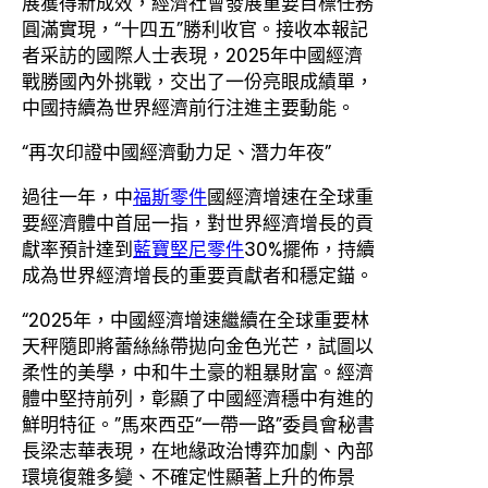
展獲得新成效，經濟社會發展重要目標任務
圓滿實現，“十四五”勝利收官。接收本報記
者采訪的國際人士表現，2025年中國經濟
戰勝國內外挑戰，交出了一份亮眼成績單，
中國持續為世界經濟前行注進主要動能。
“再次印證中國經濟動力足、潛力年夜”
過往一年，中
福斯零件
國經濟增速在全球重
要經濟體中首屈一指，對世界經濟增長的貢
獻率預計達到
藍寶堅尼零件
30%擺佈，持續
成為世界經濟增長的重要貢獻者和穩定錨。
“2025年，中國經濟增速繼續在全球重要林
天秤隨即將蕾絲絲帶拋向金色光芒，試圖以
柔性的美學，中和牛土豪的粗暴財富。經濟
體中堅持前列，彰顯了中國經濟穩中有進的
鮮明特征。”馬來西亞“一帶一路”委員會秘書
長梁志華表現，在地緣政治博弈加劇、內部
環境復雜多變、不確定性顯著上升的佈景