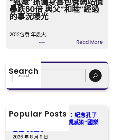
“甄嬛”孫儷身喜包養網站價
：
的
暴跌60倍 與父”和睦”經過
紀
時
的事況曝光
念
間
孔
》
子
2012包養 年最火…
樂
誕
:
Read More
視
辰
“
T
2
甄
V
5
嬛
開
Search
7
”
S
喜
5
孫
e
包
年
儷
a
養
沉
身
r
播
醉
喜
c
冬
式
包
h
Popular Posts
日
找九宮格講座湖南瀏陽：紀念孔子
感
養
歸
誕辰2575年 沉醉式感觸感染“國樂
觸
網
納
古禮”的魅力
感
站
虐
2026 年 8 月 9 日
染
價