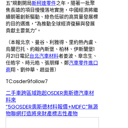
五”規劃開局
斯柯達零件
之年，隨著一批聚
焦長遠的項目慢慢落地實施，中國經濟將繼
續朝著創新驅動、綠色低碳的高質量發展標
的目的邁進，“為推動全球經濟復蘇與發展
貢獻主要氣力”。
（本報北京、曼谷、利雅得、里約熱內盧、
烏蘭巴托、約翰內斯堡、柏林、伊斯蘭堡1
月21日電記
台北汽車材料
者姜波、章念生、
任皓宇、時元皓、張朋輝、鄭
汽車零件進口
商
翔、劉仲華、趙益普）
TC:osder9follow7
二手車跨區域跑起OSDER奧斯德汽車材
料來
“5GOSDER奧斯德材料報價+MDFC”無源
物聯網打造將來財產標志性產物