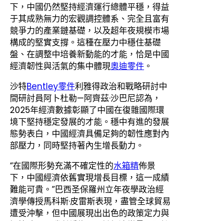
下，中國仍然堅持經濟運行總體平穩，得益
于其成熟無力的宏觀調控體系、完全且富有
競爭力的產業鏈基礎，以及超年夜規模市場
構成的堅實支撐。這種在壓力中穩住基礎
盤、在調整中培養新動能的才能，恰是中國
經濟韌性與活氣的集中體現
奧迪零件
。
沙特
Bentley零件
利雅得政治和戰略研討中
間研討員阿卜杜勒—阿齊茲·沙巴尼認為，
2025年經濟數據彰顯了中國在復雜國際環
境下堅持穩定發展的才能。穩中有進的發展
態勢表白，中國經濟具備足夠的韌性應對內
部壓力，同時堅持著內生增長動力。
“在國際形勢充滿不確定性的
水箱精
佈景
下，中國經濟依舊實現增長目標，這一成績
難能可貴。”巴西圣保羅州立年夜學政治經
濟學傳授馬科斯·皮雷斯表現，盡管全球貿易
遭受沖擊，但中國展現出出色的政策定力與