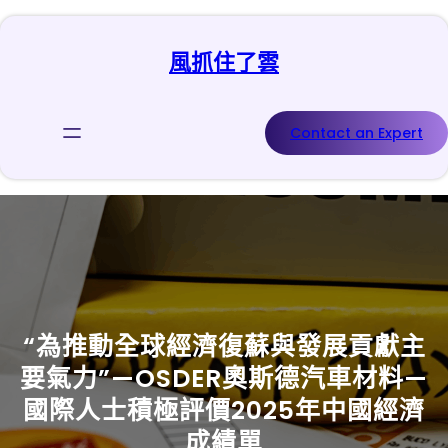
跳
至
風抓住了雲
主
要
內
容
Contact an Expert
“為推動全球經濟復蘇與發展貢獻主
要氣力”—OSDER奧斯德汽車材料—
國際人士積極評價2025年中國經濟
成績單