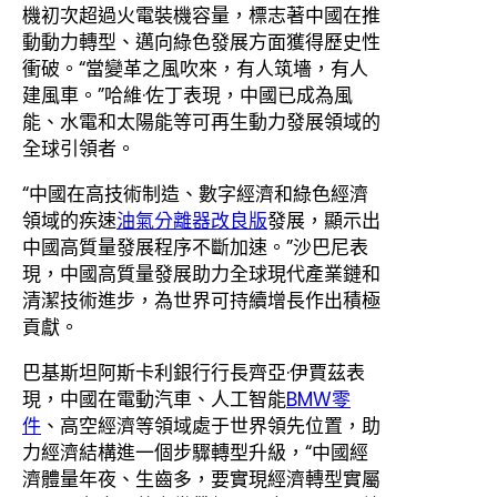
機初次超過火電裝機容量，標志著中國在推
動動力轉型、邁向綠色發展方面獲得歷史性
衝破。“當變革之風吹來，有人筑墻，有人
建風車。”哈維·佐丁表現，中國已成為風
能、水電和太陽能等可再生動力發展領域的
全球引領者。
“中國在高技術制造、數字經濟和綠色經濟
領域的疾速
油氣分離器改良版
發展，顯示出
中國高質量發展程序不斷加速。”沙巴尼表
現，中國高質量發展助力全球現代產業鏈和
清潔技術進步，為世界可持續增長作出積極
貢獻。
巴基斯坦阿斯卡利銀行行長齊亞·伊賈茲表
現，中國在電動汽車、人工智能
BMW零
件
、高空經濟等領域處于世界領先位置，助
力經濟結構進一個步驟轉型升級，“中國經
濟體量年夜、生齒多，要實現經濟轉型實屬