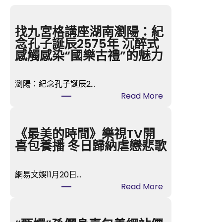
找九宮格講座湖南瀏陽：紀
念孔子誕辰2575年 沉醉式
感觸感染“國樂古禮”的魅力
瀏陽：紀念孔子誕辰2…
:
Read More
找
九
宮
《最美的時間》樂視TV開
格
喜包養播 冬日歸納虐戀悲歌
講
座
網易文娛11月20日…
湖
:
Read More
南
《
瀏
最
陽
美