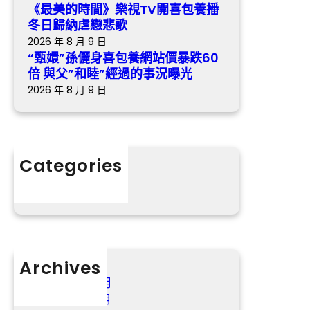
戀
《最美的時間》樂視TV開喜包養播
“
暴
悲
冬日歸納虐戀悲歌
國
跌
歌
2026 年 8 月 9 日
樂
6
“甄嬛”孫儷身喜包養網站價暴跌60
古
0
倍 與父”和睦”經過的事況曝光
禮
倍
2026 年 8 月 9 日
”
與
的
父
魅
”
力
和
Categories
睦
分數
”
經
過
的
事
況
Archives
曝
2026 年 8 月
光
2026 年 7 月