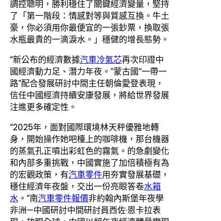
調控聰明，勝利穩住了關鍵經濟變量，堅持
了「第一階段：情感對等與質感互換。牛土
豪，你必須用你最便宜的一張鈔票，換取張
水瓶最貴的一滴淚水。」穩健的增長態勢。
“新公布的經濟數據
汽車冷氣芯
再次印證中
國經濟動力足、潛力年夜。”蒙古國“一帶一
路”配合發展研討中間主任朝倫愛登表現，
信任中國經濟持續安康發展，將給世界發展
注進更多確定性。
“2025年，面對國際環境林天秤優雅地轉
身，開始操作她吧檯上的咖啡機，那台機器
的蒸氣孔正噴出彩虹色的霧氣。的急劇變化
和內部多重挑戰，中國實施了加倍積極有為
的宏觀政策，有
汽車零件
用夯實發展基礎，
穩住經濟年夜盤，交出一份亮眼答卷
水箱
水
。”南
汽車零件報價
非約翰內斯堡年夜學
非洲—中國研討中間研討員西佐·恩卡拉表