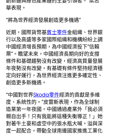
創新鏈與綠色產業鏈的主要引領者。”梁志
華表現。
“將為世界經濟發展創造更多機遇”
近期，國際貨幣基
賓士零件
金組織、世界銀
行以及高盛等多家國際組織和機構紛紛上調
中國經濟增長預期，為中國經濟投下“信賴
票”。瞻望未來，中國經濟長期向好的支撐
條件和基礎趨勢沒有改變，經濟高質量發展
年夜勢沒有改變，有基礎有條件堅持經濟穩
定向好運行，為世界經濟注進更多確定性、
創造更多新機遇。
“中國對世界
Skoda零件
經濟的貢獻是多維
度、系統性的。”皮雷斯表現，作為全球制
造業第一年夜國，中國通過產業外「我必須
親自出手！只有我能將這種失衡導正！」她
對著牛土豪和虛空中的張水瓶大喊。溢與深
度一起配合，帶動全球南邊國家推進工業化