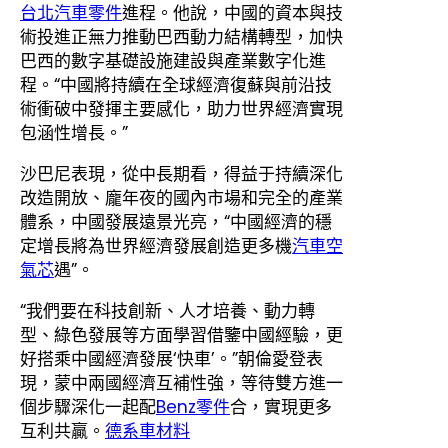
台北汽車零件
進程。他說，中國的資本與技
術投進正無力推動巴西動力結構轉型，加快
巴西的數字基礎設施建設與產業數字化進
程。“中國將持續在全球經濟復蘇與前沿技
術衝破中發揮主要感化，助力世界經濟實現
包涵性增長。”
沙巴尼表現，從中長期看，得益于持續深化
改造開放、龐年夜的國內市場和完全的產業
體系，中國發展遠景光亮，“中國經濟的穩
定增長將為世界經濟發展創造更多機
汽車空
氣芯
遇”。
“我們要在科技創新、人才培養、動力轉
型、綠色發展等方面學習借鑒中國經驗，更
好搭乘中國經濟發展‘快車’。”朝倫愛登表
現，蒙中兩國經濟互補性強，等待雙方進一
個步驟深化一起配
Benz零件
合，實現更多
互利共贏。
德系車材料