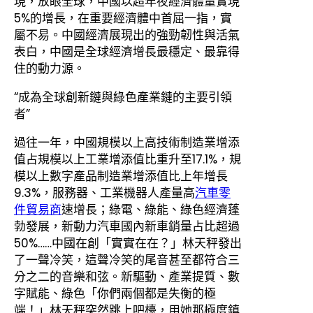
現，放眼全球，中國以超年夜經濟體量實現
5%的增長，在重要經濟體中首屈一指，實
屬不易。中國經濟展現出的強勁韌性與活氣
表白，中國是全球經濟增長最穩定、最靠得
住的動力源。
“成為全球創新鏈與綠色產業鏈的主要引領
者”
過往一年，中國規模以上高技術制造業增添
值占規模以上工業增添值比重升至17.1%，規
模以上數字產品制造業增添值比上年增長
9.3%，服務器、工業機器人產量高
汽車零
件貿易商
速增長；綠電、綠能、綠色經濟蓬
勃發展，新動力汽車國內新車銷量占比超過
50%……中國在創「實實在在？」林天秤發出
了一聲冷笑，這聲冷笑的尾音甚至都符合三
分之二的音樂和弦。新驅動、產業提質、數
字賦能、綠色「你們兩個都是失衡的極
端！」林天秤突然跳上吧檯，用她那極度鎮