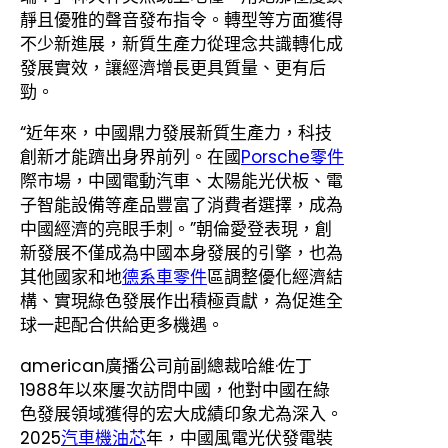
靜且優雅的聲音發布指令。轉型等方面獲得
不少新進展，新質生產力從理念共識轉化成
發展實效，讓經濟增長更具質量、更有后
勁。
“近年來，中國鼎力發展新質生產力，科技
創新才能躋出身界前列。在國
Porsche零件
際市場，中國電動汽車、太陽能光伏板、電
子智能設備等產品豐富了消費者選擇，成為
中國經濟的亮眼手刺。”朝倫愛登表現，創
新發展不僅成為中國本身發展的引擎，也為
其他國家和地
德系車零件
區調整優化經濟結
構、實現綠色發展作出積極貢獻，為促進全
球一起配合供給更多機遇。
american廣播公司前副總裁哈維·佐丁
1988年以來屢次訪問中國，他對中國在綠
色發展領域獲得的宏大成績印象尤為深入。
2025
汽車機油芯
年，中國風電光伏發電裝