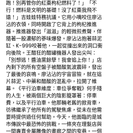
跑！別再管你的紅棗枸杞燃料了！」「不
行！燃料是文明的基礎！沒了紅棗我飛不
遠！」吉娃娃特務抗議。它用小嘴咬住廖沾
沾的衣領，同時開啟了它背上的枸杞推進
器。推進器發出「滋滋」的輕微煎煮聲，伴
隨著一股濃郁的蔘味爆發。廖沾沾抱著蒜泥
缸、K-999咬著他，一起從撞出來的洞口衝
向後院。王醋狂的醋罐機器人發出尖叫：
「別想逃！醬油黨餘孽！我會追上你！」店
內剩下的所有空盤子被醋酸氣波震碎，發出
了最後的哀鳴。廖沾沾的宇宙冒險，就在這
片蒜泥、中藥和醋酸的混亂中，拉開了帷
幕。《平行泊車維度：車位爭奪戰》何手殘
的人生，被兩個巨大的陰影籠罩著：停車
費，以及平行泊車。他那輛老舊的掀背車，
彷彿繼承了他所有的駕駛焦慮，從未在他需
要時提供過任何幫助。今天，他面臨的是城
市傳說中最恐怖的挑戰，一條夾在理髮店與
一間專賣金屬雕像的畫廊之間的窄巷。一個