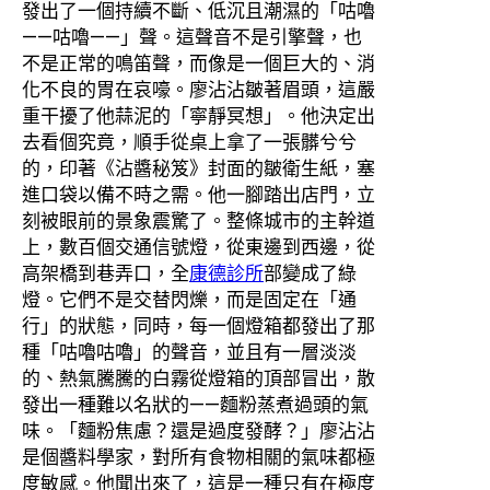
發出了一個持續不斷、低沉且潮濕的「咕嚕
——咕嚕——」聲。這聲音不是引擎聲，也
不是正常的鳴笛聲，而像是一個巨大的、消
化不良的胃在哀嚎。廖沾沾皺著眉頭，這嚴
重干擾了他蒜泥的「寧靜冥想」。他決定出
去看個究竟，順手從桌上拿了一張髒兮兮
的，印著《沾醬秘笈》封面的皺衛生紙，塞
進口袋以備不時之需。他一腳踏出店門，立
刻被眼前的景象震驚了。整條城市的主幹道
上，數百個交通信號燈，從東邊到西邊，從
高架橋到巷弄口，全
康德診所
部變成了綠
燈。它們不是交替閃爍，而是固定在「通
行」的狀態，同時，每一個燈箱都發出了那
種「咕嚕咕嚕」的聲音，並且有一層淡淡
的、熱氣騰騰的白霧從燈箱的頂部冒出，散
發出一種難以名狀的——麵粉蒸煮過頭的氣
味。「麵粉焦慮？還是過度發酵？」廖沾沾
是個醬料學家，對所有食物相關的氣味都極
度敏感。他聞出來了，這是一種只有在極度