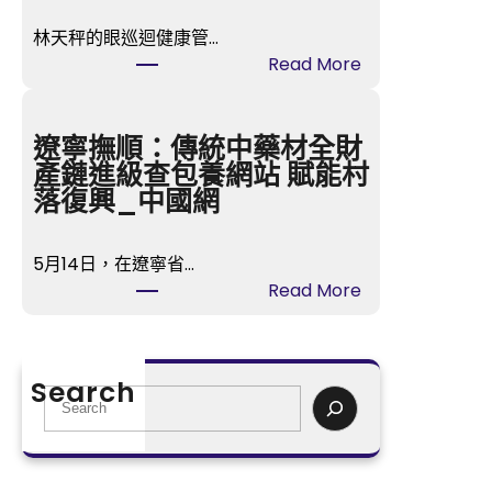
獎
林天秤的眼巡迴健康管…
票
:
Read More
選
B
中
T
楊
S
遼寧撫順：傳統中藥材全財
冪
光
產鏈進級查包養網站 賦能村
甄
化
落復興_中國網
子
門
丹
演
領
5月14日，在遼寧省…
唱
銜
:
Read More
會
喜
遼
彩
包
寧
排
養
撫
出
Search
a
順
S
秀
p
：
e
傳
p
傳
a
醫
掃
統
r
院