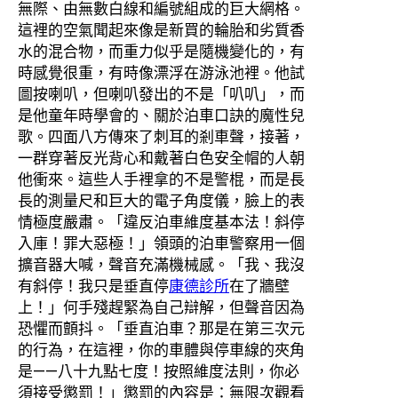
無際、由無數白線和編號組成的巨大網格。
這裡的空氣聞起來像是新買的輪胎和劣質香
水的混合物，而重力似乎是隨機變化的，有
時感覺很重，有時像漂浮在游泳池裡。他試
圖按喇叭，但喇叭發出的不是「叭叭」，而
是他童年時學會的、關於泊車口訣的魔性兒
歌。四面八方傳來了刺耳的剎車聲，接著，
一群穿著反光背心和戴著白色安全帽的人朝
他衝來。這些人手裡拿的不是警棍，而是長
長的測量尺和巨大的電子角度儀，臉上的表
情極度嚴肅。「違反泊車維度基本法！斜停
入庫！罪大惡極！」領頭的泊車警察用一個
擴音器大喊，聲音充滿機械感。「我、我沒
有斜停！我只是垂直停
康德診所
在了牆壁
上！」何手殘趕緊為自己辯解，但聲音因為
恐懼而顫抖。「垂直泊車？那是在第三次元
的行為，在這裡，你的車體與停車線的夾角
是——八十九點七度！按照維度法則，你必
須接受懲罰！」懲罰的內容是：無限次觀看