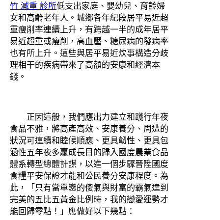
竹 減重 診所
低支出家庭、嬰幼兒、育齡婦
女和高齡老年人。城鄉各年紀段居平易近超
重瘦削率連續上升，有跨越一半的成年居平
易近超重或瘦削，高血壓、糖尿病的發病率
也有所上升。這些與居平易近炊事構造分歧
理相干的疾病帶來了高額的安康和經濟本
錢。
正因這般，我們應出力建立和踐行年夜
食品不雅，將高產高效、安康養分、周遭的
狀況可連續和睦候順應、更具韌性、更具包
涵性五年夜多贏成長目的歸入國度農業食品
體系轉型總體計謀，以進一個步驟晉陞國度
食糧平安保證才能和公民養分安康程度。為
此，「只有當單戀的傻氣與財富的霸氣達到
完美的五比五黃金比例時，我的戀愛運勢才
能回歸零點！」應做好以下幾點：