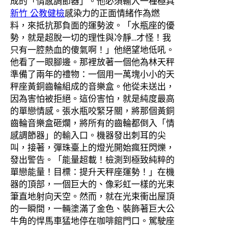
成的「情感調節器」。他必須輸入一種極具
新竹 公教健檢
感染力的正面情緒作為燃
料，來抵抗那負面的運勢波。「水瓶座的優
勢，就是超脫一切的理性與冷靜…才怪！我
只有一腔熱血的傻氣啊！」他絕望地低吼。
他看了一眼腳邊。那裡放著一個他為林天秤
準備了兩年的禮物：一個用一萬塊小小的天
秤座黃銅齒輪組成的音樂盒。他從未送出，
因為害怕被拒絕。這份害怕，就是純度最高
的單戀情感。張水瓶咬緊牙關，將那個黃銅
齒輪音樂盒砸爛，將所有的齒輪都倒入「情
感調節器」的輸入口。機器發出刺耳的尖
叫，接著，彈珠臺上的燈光開始瘋狂閃爍，
發出警告。「能量超載！檢測到極致純粹的
單戀能量！目標：提升天秤座運勢！」在機
器的頂部，一個巨大的、像彩虹一樣的光束
筆直地射向天空。然而，就在光束衝出屋頂
的一瞬間，一輛塗滿了金色、裝飾著巨大公
牛角的悍馬車猛地停在咖啡館門口。駕駛座