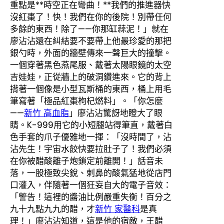
重點是**時空正在彎曲！**我們的推進器快
沒紅棗了！快！我們在你的後院！別帶任何
多餘的東西！除了——你那缸蒜泥！」就在
廖沾沾還在糾結要不要帶上他最珍愛的那把
銀勺時，外面的牆壁傳來一聲巨大的撞擊。
一個穿著黑色燕尾服、戴著太陽眼鏡的太空
吉娃娃，正從牆上的破洞鑽進來。它的背上
揹著一個像是小型瓦斯桶的東西，桶上用毛
筆寫著「極品紅棗枸杞燃料」。「你怎麼
——
新竹 高血脂
」廖沾沾驚訝地瞪大了眼
睛。K-999用它的小短腿站得筆直，戴著白
色手套的爪子優雅地一揮：「沒時間了，沾
沾先生！宇宙水餃快要拉肚子了！我們必須
在你被醋酸離子炮鎖定前離開！」話音未
落，一股極致尖銳、刺鼻的酸氣猛地從店門
口灌入，伴隨著一個狂妄自大的電子音效：
「警告！這裡的醬油比例嚴重失衡！百分之
九十九點九九的醋，才
新竹 家醫科
是真
理！」廖沾沾知道，這是他的宿敵，王醋