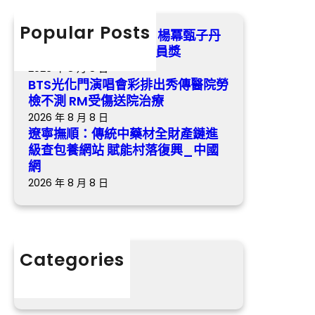
興
中
c
勞
演
藥
h
Popular Posts
檢
第五屆金掃帚獎票選中 楊冪甄子丹
員
材
不
領銜喜包養app掃興演員獎
獎
全
測
2026 年 8 月 8 日
財
R
BTS光化門演唱會彩排出秀傳醫院勞
產
M
檢不測 RM受傷送院治療
鏈
受
2026 年 8 月 8 日
進
傷
遼寧撫順：傳統中藥材全財產鏈進
級
送
級查包養網站 賦能村落復興_中國
查
院
網
包
治
2026 年 8 月 8 日
養
療
網
站
賦
Categories
能
分數
村
落
復