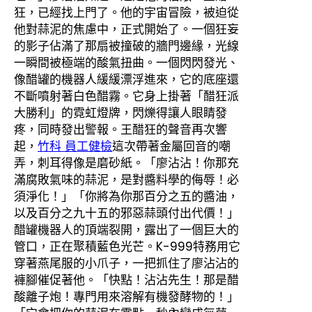
狂，已經找上門了。他的宇宙冒險，被迫從
他對蒜泥的焦慮中，正式開始了。一個狂妄
的影子佔滿了那扇被撞破的牆門邊緣，光線
一瞬間被極端的酸氣扭曲。一個閃閃發光、
像醋罐的機器人緩緩漂浮進來，它的底座還
不斷噴射著白色醋霧。它身上掛著「醋狂派
大勝利」的霓虹燈牌，閃爍得讓人眼睛發
疼，同時發出警報。王醋狂的聲音再次響
起，
竹科 員工健檢
這次帶著金屬回音的嘲
弄，刺耳得像是磨砂紙。「廖沾沾！你那充
滿腐敗氣味的蒜泥，是對醬料學的侮辱！必
須淨化！」「你將為你那百分之五的醬油，
以及百分之九十五的邪惡蒜頭付出代價！」
醋罐機器人的頂端裂開，露出了一個巨大的
管口，正在聚積藍色光芒。K-999特務用它
穿著燕尾服的小爪子，一把抓住了廖沾沾的
褲腳催促著他。「快點！沾沾先生！那是醋
酸離子炮！專門用來溶解有機發酵物的！」