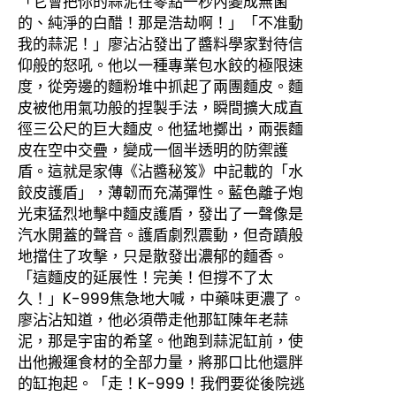
「它會把你的蒜泥在零點一秒內變成無菌
的、純淨的白醋！那是浩劫啊！」「不准動
我的蒜泥！」廖沾沾發出了醬料學家對待信
仰般的怒吼。他以一種專業包水餃的極限速
度，從旁邊的麵粉堆中抓起了兩團麵皮。麵
皮被他用氣功般的捏製手法，瞬間擴大成直
徑三公尺的巨大麵皮。他猛地擲出，兩張麵
皮在空中交疊，變成一個半透明的防禦護
盾。這就是家傳《沾醬秘笈》中記載的「水
餃皮護盾」，薄韌而充滿彈性。藍色離子炮
光束猛烈地擊中麵皮護盾，發出了一聲像是
汽水開蓋的聲音。護盾劇烈震動，但奇蹟般
地擋住了攻擊，只是散發出濃郁的麵香。
「這麵皮的延展性！完美！但撐不了太
久！」K-999焦急地大喊，中藥味更濃了。
廖沾沾知道，他必須帶走他那缸陳年老蒜
泥，那是宇宙的希望。他跑到蒜泥缸前，使
出他搬運食材的全部力量，將那口比他還胖
的缸抱起。「走！K-999！我們要從後院逃