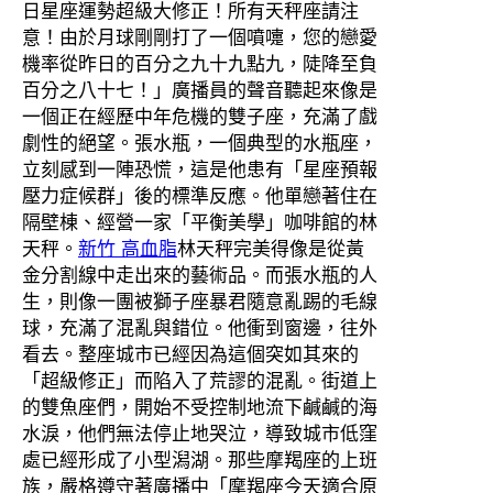
日星座運勢超級大修正！所有天秤座請注
意！由於月球剛剛打了一個噴嚏，您的戀愛
機率從昨日的百分之九十九點九，陡降至負
百分之八十七！」廣播員的聲音聽起來像是
一個正在經歷中年危機的雙子座，充滿了戲
劇性的絕望。張水瓶，一個典型的水瓶座，
立刻感到一陣恐慌，這是他患有「星座預報
壓力症候群」後的標準反應。他單戀著住在
隔壁棟、經營一家「平衡美學」咖啡館的林
天秤。
新竹 高血脂
林天秤完美得像是從黃
金分割線中走出來的藝術品。而張水瓶的人
生，則像一團被獅子座暴君隨意亂踢的毛線
球，充滿了混亂與錯位。他衝到窗邊，往外
看去。整座城市已經因為這個突如其來的
「超級修正」而陷入了荒謬的混亂。街道上
的雙魚座們，開始不受控制地流下鹹鹹的海
水淚，他們無法停止地哭泣，導致城市低窪
處已經形成了小型潟湖。那些摩羯座的上班
族，嚴格遵守著廣播中「摩羯座今天適合原