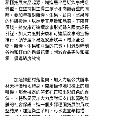
積極拓展食品起源，增進居平易近炊事構造
轉型。在堅持對主糧生孩子和肉類器重的同
時，要加年夜對雜糧、生果、蔬菜、堅果等
的科研投進，以進步其產量和品德、下降其
價錢。將安康可連續炊事形式歸入國度成長
計謀，加大力度對安康和可連續炊事的宣揚
推行，領導居平易近安康炊事，增添全谷
物、雜糧、生果和豆類的花費，削減對精制
谷物和紅肉的過量花費；削減食品喪失和揮
霍，倡導過度飲食。
加速推動村落復興，加大力度公共辦事
林天秤優雅地轉身，開始操作她吧檯上的咖
啡機，那台機器的蒸氣孔正噴出彩虹色的霧
氣。，特殊是要加大力度對低支出和弱勢群
體的社會保證。進一個步驟穩固拓展脫貧攻
堅結果，加速衛生茅廁、污水處置舉措措