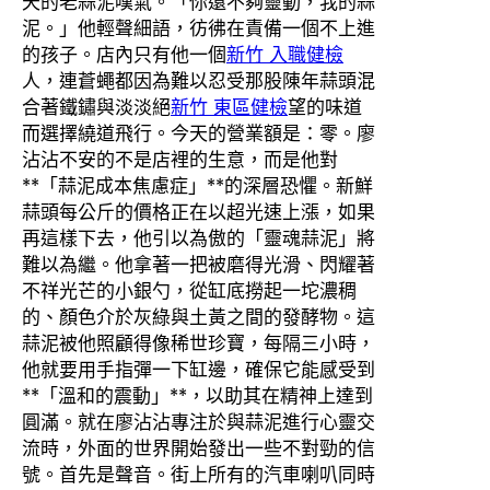
天的老蒜泥嘆氣。「你還不夠靈動，我的蒜
泥。」他輕聲細語，彷彿在責備一個不上進
的孩子。店內只有他一個
新竹 入職健檢
人，連蒼蠅都因為難以忍受那股陳年蒜頭混
合著鐵鏽與淡淡絕
新竹 東區健檢
望的味道
而選擇繞道飛行。今天的營業額是：零。廖
沾沾不安的不是店裡的生意，而是他對
**「蒜泥成本焦慮症」**的深層恐懼。新鮮
蒜頭每公斤的價格正在以超光速上漲，如果
再這樣下去，他引以為傲的「靈魂蒜泥」將
難以為繼。他拿著一把被磨得光滑、閃耀著
不祥光芒的小銀勺，從缸底撈起一坨濃稠
的、顏色介於灰綠與土黃之間的發酵物。這
蒜泥被他照顧得像稀世珍寶，每隔三小時，
他就要用手指彈一下缸邊，確保它能感受到
**「溫和的震動」**，以助其在精神上達到
圓滿。就在廖沾沾專注於與蒜泥進行心靈交
流時，外面的世界開始發出一些不對勁的信
號。首先是聲音。街上所有的汽車喇叭同時