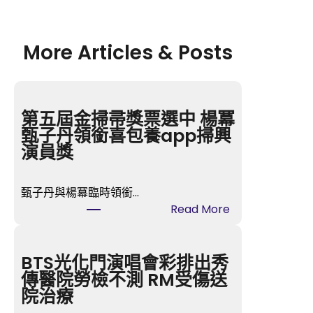
More Articles & Posts
第五屆金掃帚獎票選中 楊冪
甄子丹領銜喜包養app掃興
演員獎
甄子丹與楊冪臨時領銜…
:
Read More
第
五
屆
BTS光化門演唱會彩排出秀
金
傳醫院勞檢不測 RM受傷送
掃
院治療
帚