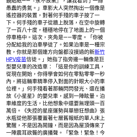
鏡貼紙——『永不放棄』，讓我看到了一絲
愚蠢的勇氣。」車影大人突然掏出一個像是
遙控器的裝置，對著何手殘的車子按了一
下。何手殘的車子從牆上脫落，在空中旋轉
了一百八十度，穩穩地停在了地面上的一個
停車格中。這次，夾角是——零度。「你被
分配給我的泊車學徒了。如果泊車是一種宗
教，你就是那個連方向盤都沒摸過的新
新竹
HPV疫苗
信徒。」她指了指旁邊一輛像是巨
型嬰兒車的改造車：「這是你的訓練工具，
從現在開始，你得學會如何在零點零零一秒
內，將這輛車精準停入對面的針眼大小的車
位裡。」何手殘看著那輛閃閃發光、還在播
放《小星星》的嬰兒車，感到一陣眩暈。泊
車維度的生活，比他想象中還要無理頭一百
萬倍。《失控的星座運勢與單戀狂想曲》張
水瓶從他那張覆蓋著七層舊報紙的單人床上
驚醒，不是因為鬧鐘，而是因為屋頂傳來了
一陣震耳欲聾的廣播聲。「緊急！緊急！今