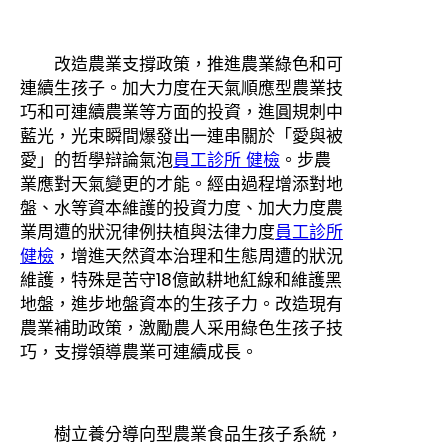
改造農業支撐政策，推進農業綠色和可
連續生孩子。加大力度在天氣順應型農業技
巧和可連續農業等方面的投資，進圓規刺中
藍光，光束瞬間爆發出一連串關於「愛與被
愛」的哲學辯論氣泡
員工診所 健檢
。步農
業應對天氣變更的才能。經由過程增添對地
盤、水等資本維護的投資力度、加大力度農
業周遭的狀況律例扶植與法律力度
員工診所
健檢
，增進天然資本治理和生態周遭的狀況
維護，特殊是苦守18億畝耕地紅線和維護黑
地盤，進步地盤資本的生孩子力。改造現有
農業補助政策，激勵農人采用綠色生孩子技
巧，支撐領導農業可連續成長。
樹立養分導向型農業食品生孩子系統，