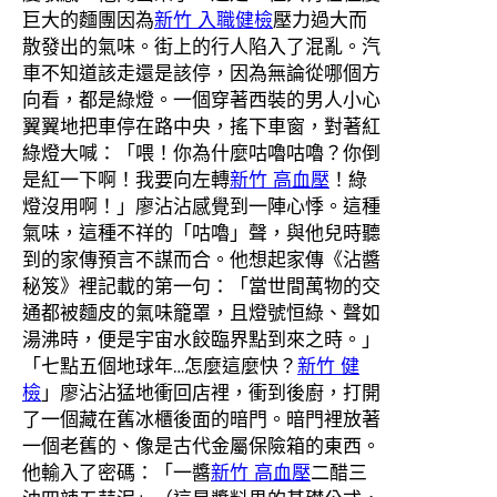
巨大的麵團因為
新竹 入職健檢
壓力過大而
散發出的氣味。街上的行人陷入了混亂。汽
車不知道該走還是該停，因為無論從哪個方
向看，都是綠燈。一個穿著西裝的男人小心
翼翼地把車停在路中央，搖下車窗，對著紅
綠燈大喊：「喂！你為什麼咕嚕咕嚕？你倒
是紅一下啊！我要向左轉
新竹 高血壓
！綠
燈沒用啊！」廖沾沾感覺到一陣心悸。這種
氣味，這種不祥的「咕嚕」聲，與他兒時聽
到的家傳預言不謀而合。他想起家傳《沾醬
秘笈》裡記載的第一句：「當世間萬物的交
通都被麵皮的氣味籠罩，且燈號恒綠、聲如
湯沸時，便是宇宙水餃臨界點到來之時。」
「七點五個地球年…怎麼這麼快？
新竹 健
檢
」廖沾沾猛地衝回店裡，衝到後廚，打開
了一個藏在舊冰櫃後面的暗門。暗門裡放著
一個老舊的、像是古代金屬保險箱的東西。
他輸入了密碼：「一醬
新竹 高血壓
二醋三