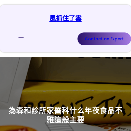
跳
至
風抓住了雲
主
要
內
容
Contact an Expert
為森和診所家醫科什么年夜食品不
雅這般主要