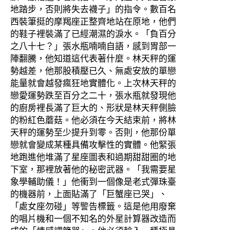
地踏步，否則將失去襪子」的指令。數百名
西裝筆挺的摩羯座正整齊地站在原地，他們
的鞋子裡裝滿了已經潮濕的淚水。「負百分
之八十七？」張水瓶喃喃自語，感到胃部一
陣翻騰，他知道這代表著什麼。林天秤的運
勢越差，他那股積壓已久、無處安放的單戀
能量就會越發瘋狂地實體化。上次林天秤的
戀愛運勢跌至百分之二十，張水瓶就發現他
的廚房裡長滿了巨大的、形狀是林天秤側臉
的粉紅色蘑菇。他必須在今天結束前，將林
天秤的運勢至少提升到零。否則，他那份單
戀就會變成某種具備攻擊性的實體。他緊張
地跑進他堆滿了星座圖表和過期甜甜圈的地
下室，那裡放著他的秘密武器。「我需要星
象學輔助儀！」他衝到一個像是老式彈珠臺
的機器前，上面貼滿了「巨蟹座已哭」、
「處女座勿碰」等警告標籤。這是他用廢棄
的唱片機和一個不知名的外星計算器改造而