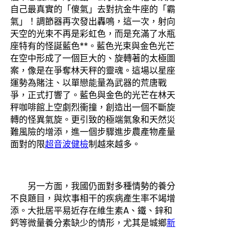
自己最真實的「傻氣」去對抗金牛座的「霸
氣」！調節器再次發出轟鳴，這一次，射向
天空的光束不再是彩虹色，而是充滿了水瓶
座特有的怪誕藍色**。藍色光束與金色光芒
在空中形成了一個巨大的、旋轉著的太極圖
案，像是在爭奪林天秤的靈魂。這場以星座
運勢為賭注、以單戀能量為武器的荒唐戰
爭，正式打響了。藍色與金色的光芒在林天
秤咖啡館上空劇烈衝撞，創造出一個不斷旋
轉的怪異氣旋。更引致的極端氣象和天然災
難風險的增添，進一個步驟進步農產物產量
面對的限
超音波健檢
制越來越多。
另一方面，我國仍面對多種情勢的養分
不良題目，與炊事相干的疾病產生率不竭增
添。大批居平易近存在維生素A、鐵、鋅和
鈣等微量養分素缺少的情形，尤其是城鄉
新