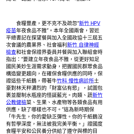
食糧豐產，更不克不及疏忽“
新竹 HPV
疫苗
年夜食品不雅”。本年全國兩會，習近
平總書記在探望餐與加入全國政協十三屆五
次會議的農業界、社會福利
新竹 自律神經
檢查
和社會保證界委員并餐與加入聯組會時
指出：“要建立年夜食品不雅，從更好知足
國民美妙生涯需求動身，把握國民群眾食品
構造變更趨向，在確保食糧供應的同時，保
證這些千紙鶴，帶著牛
竹科 慢性病診所
土
豪對林天秤濃烈的「財富佔有慾」，試圖包
裹並壓制水瓶座的怪誕藍光。肉類、蔬
新竹
公教健檢
菜、生果、水產物等各類食品有用
供應，缺了哪樣也不可。”這為新時期保
「牛先生，你的愛缺乏彈性。你的千紙鶴沒
有哲學深度，無法被我完美平衡。」證國度
食糧平安和公民養分供給了遵守與標的目