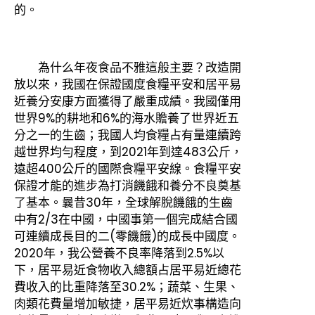
的。
為什么年夜食品不雅這般主要？改造開
放以來，我國在保證國度食糧平安和居平易
近養分安康方面獲得了嚴重成績。我國僅用
世界9%的耕地和6%的海水贍養了世界近五
分之一的生齒；我國人均食糧占有量連續跨
越世界均勻程度，到2021年到達483公斤，
遠超400公斤的國際食糧平安線。食糧平安
保證才能的進步為打消饑餓和養分不良奠基
了基本。曩昔30年，全球解脫饑餓的生齒
中有2/3在中國，中國事第一個完成結合國
可連續成長目的二(零饑餓)的成長中國度。
2020年，我公營養不良率降落到2.5%以
下，居平易近食物收入總額占居平易近總花
費收入的比重降落至30.2%；蔬菜、生果、
肉類花費量增加敏捷，居平易近炊事構造向