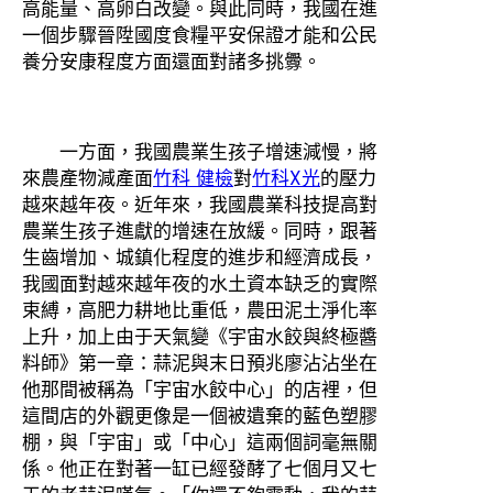
高能量、高卵白改變。與此同時，我國在進
一個步驟晉陞國度食糧平安保證才能和公民
養分安康程度方面還面對諸多挑釁。
一方面，我國農業生孩子增速減慢，將
來農產物減產面
竹科 健檢
對
竹科X光
的壓力
越來越年夜。近年來，我國農業科技提高對
農業生孩子進獻的增速在放緩。同時，跟著
生齒增加、城鎮化程度的進步和經濟成長，
我國面對越來越年夜的水土資本缺乏的實際
束縛，高肥力耕地比重低，農田泥土淨化率
上升，加上由于天氣變《宇宙水餃與終極醬
料師》第一章：蒜泥與末日預兆廖沾沾坐在
他那間被稱為「宇宙水餃中心」的店裡，但
這間店的外觀更像是一個被遺棄的藍色塑膠
棚，與「宇宙」或「中心」這兩個詞毫無關
係。他正在對著一缸已經發酵了七個月又七