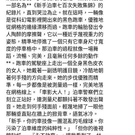
一部名為**《新手泊車七百次失敗集錦》的
紀錄片，直到哭泣為止。就在這時，一輛像
是從科幻電影裡開出來的黑色跑車，優雅地
從網格的邊緣漂移而過。跑車的輪胎發出令
人陶醉的摩擦聲，它以一種近乎蔑視重力的
姿態，精準地停進了一個只有它車身尺寸寬
度的停車格中。那泊車的過程就像一場舞
蹈，流暢、完美，且毫無任何多餘的動作
**。跑車的駕駛座上走出一個全身黑色皮衣
的女人，她戴著一副透明護目鏡，冷酷地朝
著何手殘的方向走來。她的步伐優雅而精
準，每一步都像是被測量過一樣，完美地落
在網格線上。「車影大人！」泊車警察們立
刻立正站好，連測量尺都顫抖著不敢發出聲
音。她走到何手殘面前，輕蔑地掃了一眼他
那輛垂直貼在牆上的掀背車，語氣冰冷。
「新手，你的車技像一團混亂的毛線球。你
污染了泊車維度的純粹性。」「但你的後視