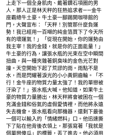
上走下一個全身肌肉、戴著鑽石項圈的男
人，那人正是林天秤的狂熱追求者——金牛
座霸總牛土豪。牛土豪一腳踢開咖啡館的
門，大聲宣布：「天秤！別管那什麼負運
勢！我已經用一百噸的純金箔買下了今天所
有的壞運氣！」「從現在開始，你的運勢由
我主宰！我的金錢，就是你的正面能量！」
牛土豪的行為，讓張水瓶的光束在空中瞬間
扭曲，與一種夾雜著銅臭味的金色光芒對
撞。天空開始下起了荒謬的雨。雨點不是
水，而是閃耀著淚光的小小黃銅齒輪。「不
行！金牛座的物質力量太強了！我的單戀被
汙染了！」張水瓶大喊。他知道，如果牛土
豪的物質力量勝出，林天秤將會被困在一個
充滿金錢和俗氣的虛假愛情裡，而他將永遠
失去機會。張水瓶看向那機器，還剩下最後
一個可以輸入的「情緒燃料」口。他迅速撕
下了貼在他背後衣領上，那張寫著「我就是
個單戀傻瓜」的標籤，丟了進去。他必須用