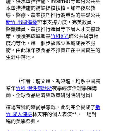
施、供水舉措措施、internet等鄉村公共基
本舉措措施的補缺提檔扶植。加年夜以教
導、醫療、農業技巧推行為重點的基礎公共
新竹 出國備藥
辦事支撐力度，完美教員、
醫護職員、農技推行職員等下層人才支撐政
策，慢慢完成城鄉基
竹科X光
礎公共辦事程
度均等化，進一個步驟減少區域成長不服
衡。由此讓年夜食品不雅真正在中國蒼生的
生涯中落地。
（作者：龍文進、馮曉龍，均系中國農
業年
竹科 慢性病診所
夜學經濟治理學院講
師、全球食品經濟與政策研討院研討員）
這場荒誕的戀愛爭奪戰，此刻完全變成了
新
竹 成人健檢
林天秤的個人表演**，一場對
稱的美學祭典。