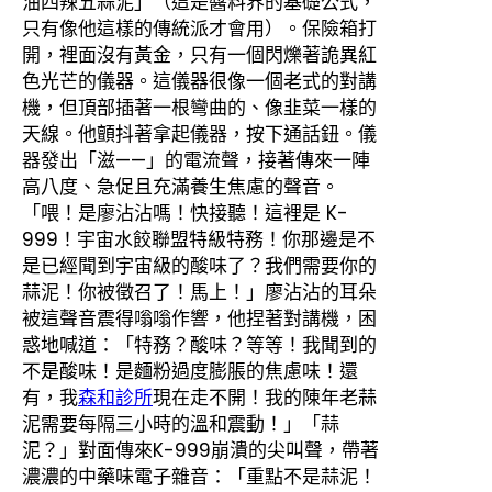
油四辣五蒜泥」（這是醬料界的基礎公式，
只有像他這樣的傳統派才會用）。保險箱打
開，裡面沒有黃金，只有一個閃爍著詭異紅
色光芒的儀器。這儀器很像一個老式的對講
機，但頂部插著一根彎曲的、像韭菜一樣的
天線。他顫抖著拿起儀器，按下通話鈕。儀
器發出「滋——」的電流聲，接著傳來一陣
高八度、急促且充滿養生焦慮的聲音。
「喂！是廖沾沾嗎！快接聽！這裡是 K-
999！宇宙水餃聯盟特級特務！你那邊是不
是已經聞到宇宙級的酸味了？我們需要你的
蒜泥！你被徵召了！馬上！」廖沾沾的耳朵
被這聲音震得嗡嗡作響，他捏著對講機，困
惑地喊道：「特務？酸味？等等！我聞到的
不是酸味！是麵粉過度膨脹的焦慮味！還
有，我
森和診所
現在走不開！我的陳年老蒜
泥需要每隔三小時的溫和震動！」「蒜
泥？」對面傳來K-999崩潰的尖叫聲，帶著
濃濃的中藥味電子雜音：「重點不是蒜泥！