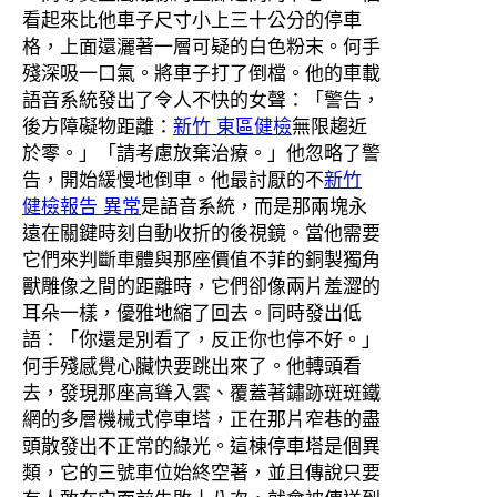
看起來比他車子尺寸小上三十公分的停車
格，上面還灑著一層可疑的白色粉末。何手
殘深吸一口氣。將車子打了倒檔。他的車載
語音系統發出了令人不快的女聲：「警告，
後方障礙物距離：
新竹 東區健檢
無限趨近
於零。」「請考慮放棄治療。」他忽略了警
告，開始緩慢地倒車。他最討厭的不
新竹
健檢報告 異常
是語音系統，而是那兩塊永
遠在關鍵時刻自動收折的後視鏡。當他需要
它們來判斷車體與那座價值不菲的銅製獨角
獸雕像之間的距離時，它們卻像兩片羞澀的
耳朵一樣，優雅地縮了回去。同時發出低
語：「你還是別看了，反正你也停不好。」
何手殘感覺心臟快要跳出來了。他轉頭看
去，發現那座高聳入雲、覆蓋著鏽跡斑斑鐵
網的多層機械式停車塔，正在那片窄巷的盡
頭散發出不正常的綠光。這棟停車塔是個異
類，它的三號車位始終空著，並且傳說只要