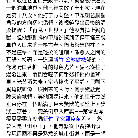
有人敢在它面前失敗十八次，就會被傳送到
一個泊車地獄。他已經失敗了十七次。現在
是第十八次。他打了方向盤，車頭朝著銅獨
角獸的方向猛地偏轉。後視鏡發出最後的溫
柔提醒：「再見，世界。」他沒有撞上獨角
獸，但他那顫抖的車尾卻擦到了停車塔三號
車位入口處的一根古老、佈滿苔蘚的柱子。
不是撞擊，而是輕柔的碰觸，像戀人之間的
耳語。接著，一道濃
新竹 公教健檢
郁的、
像薄荷口香糖一樣的綠色光芒。猛地從柱子
爆發出來，瞬間吞噬了何手殘和他的掀背
車。光芒消失後，窄巷恢復了平靜，只剩下
獨角獸雕像一臉困惑的表情。何手殘感覺一
陣天旋地轉，等他回過神來，他的車子竟然
垂直停在一個貼滿了巨大獎狀的牆壁上。獎
狀上寫著：「完美倒車入庫獎——第零點零
零零零零九度偏
新竹 子宮頸疫苗
差。」落
款人是「倒車王」。他趕緊從車窗探出頭，
發現周圍不再是熟悉的城市街道，而是一望