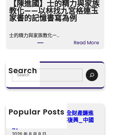
燒
【陳進國】士的精力與家族
產
臘
教化——以林找九宮格連玉
鏈
b
家書的記憶書寫為例
進
r
級
a
查
士的精力與家族教化—…
n
包
:
Read More
d
養
【
億
網
陳
嵐
站
進
室
Search
賦
國
S
內
能
】
e
設
村
士
a
計
落
的
r
撤
復
精
c
出
興
力
h
Popular Posts
烏
遼寧撫順：傳統中藥材全財產鏈進
_
與
節
級查包養網站 賦能村落復興_中國
中
家
路
網
國
族
食
2026 年 8 月 8 日
網