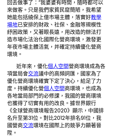
回去做事了：“我婆婆有時間，隨時都可以
來做客。只是我們家貧民窟簡陋，我希望
她能包括繞保上億市場主體，落實好
教學
場地
已安排的財政、社保、金融等規模性
紓困政策，又著眼長遠，用改造的辦法打
造市場化法治化國際化營商環境，激發更
年夜市場主體活氣，并確定持續優化營商
環境。
近年來，優化
個人空間
營商環境成為各
項當局會
交流
議中的高頻詞匯，國家為了
優化營商環境確實下定了決心，給足了力
度。持續優化營
個人空間
商環境，也成為
各地當局部門的必修課，我國的營商環境
也獲得了切實有用的改良。據世界銀行
《全球營商環境報告2020》顯示，中國排
名升至第31位。對比2012年排名91位，我
國營商
交流
環境在國際上的競爭力顯著晉
陞。