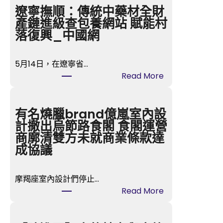
遼寧撫順：傳統中藥材全財
產鏈進級查包養網站 賦能村
落復興_中國網
5月14日，在遼寧省…
:
Read More
遼
寧
撫
有名燒臘brand億嵐室內設
順
計撤出烏節路食閣 食閣運營
：
商廓清雙方未就商業條款達
傳
成協議
統
中
摩羯座室內設計們停止…
藥
:
Read More
材
有
全
名
財