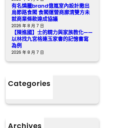
教
閣
有名燒臘brand億嵐室內設計撤出
化
食
烏節路食閣 食閣運營商廓清雙方未
—
閣
就商業條款達成協議
—
運
2026 年 8 月 7 日
以
營
【陳進國】士的精力與家族教化——
林
商
以林找九宮格連玉家書的記憶書寫
找
廓
為例
九
清
2026 年 8 月 7 日
宮
雙
格
方
連
未
玉
就
Categories
家
商
分數
書
業
的
條
記
款
憶
達
書
成
Archives
寫
協