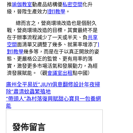
推
瑜伽教室
動產品結構優
私密空間
化升
級，晉陞生產效力
1對1教學
。
總而言之，營商環境改造也是個耐久
戰，營商環境改造的目標，其實最終不是
在于辦事流程減少了一天或半天、負
共享
空間
面清單又調整了幾多、就業率增添了
1
對1教學
幾多等，而是在于以真正開放的姿
態、更嚴格公正的監管、更有用率的落
實，激發更多市場活氣和發展動力，為經
濟發展賦能。（觀
會議室出租
點中國）
廣州全平易近“JIUYI俱意翻修設計年夜掃
除”肅清蚊蟲繁殖地
“帶頭人”為村落復興賦甜心寶貝一包養網
能
發佈留言