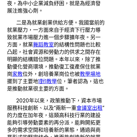
夜，為中小企業減負紓困，就是為經濟發
展注進強心劑。
二是為就業創業供給方便。我國當前的
就業壓力，一方面來自于經濟下行壓力導
致就業市場壓力進一個步驟擴年夜。另一
方面，就業
舞蹈教室
的結構性問題也比較
凸起，社會資源和勞動力的供求之間存在
明顯的結構錯位問題。本年以來，除了推
動優化營商環境，推動復工復產保住就業
崗
家教
位外，創培養業崗位也被
教學場地
擺到了主要地
1對1教學
位，筆者認為，這也
是推動就業很主要的方面。
2020年以來，政策推動下，資本市場
服務科技創新、以及“兩新一重
會議室出租
”
的力度在加年夜，這類高科技行業的建設
能夠引導勞動要素的再分派，能夠開拓更
多的需求空間和培養新的業態，通過與商