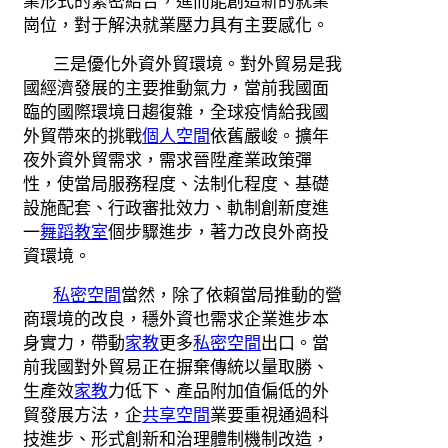
業形式的緊密結合，進而能創造新的就業
崗位，對于解決就業壓力具有主要感化。
三是優化外資外貿環境。對外貿易是我
國經濟發展的主要推動氣力，當前我國面
臨的國際環境日趨復雜，全球疫情給我國
外貿帶來的挑戰
個人空間
依舊嚴峻。擴年
夜外資外貿需求，需求晉陞產業政策彈
性，使當局服務程度、法制化程度、基礎
設施配套、行政審批效力、軌制創新度進
一
舞蹈教室
個步驟進步，著力改良外商投
資環境。
私密空間
當然，除了依賴當局推動的營
商環境的改良，穩外資也需求企業進步本
身實力，帶動
家教
更多
私密空間
出口。當
前我國對外貿易正在摒棄傳統以量取勝、
生產效
家教
力低下、產品附加值偏低的外
貿發展方法，企
共享空間
業要重視通過科
技進步、形式創新和治理體制機制改造，