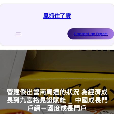
跳
至
風抓住了雲
主
要
內
容
Contact an Expert
營建傑出營商周遭的狀況 為經濟成
長到九宮格見證賦能 _ 中國成長門
戶網－國度成長門戶