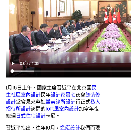
1月16日上午，國家主席習近平在北京國
民
生社區室內設計
民年
設計家豪宅
夜會
綠裝修
設計
堂會見來華進
醫美診所設計
行正式
私人
招待所設計
訪問的
loft風室內設計
加拿年夜
總理
日式住宅設計
卡尼。
習近平指出，往年10月，
遊艇設計
我們而現