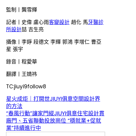
監制丨龔雪輝
記者丨史偉 盧心雨
客變設計
趙化 馬
牙醫診
所設計
喆 吉生亮
攝像丨李錚 段德文 李輝 郭鴻 李增仁 曹亞
星 張宇
錄音丨程愛華
翻譯丨王婧祎
TC:jiuyi9follow8
星火成炬｜打開世JIUYI俱意空間設計界
的方法
“春風行動”讓家門縱JIUYI俱意住宅設計貫
廠門、五省聯動投放崗位 “穩就業+促就
業”持續進行中