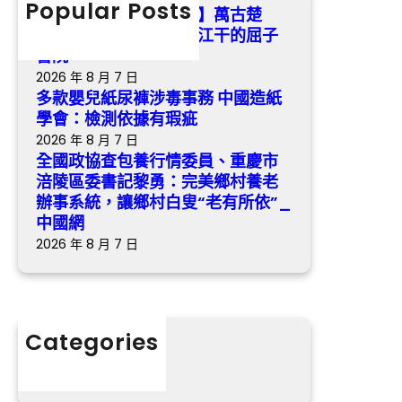
h
Popular Posts
測
【找九宮格交流沈小潔】萬古楚
子
委
依
騷，永不凋落 ——汨羅江干的屈子
書
員
據
書院
院
、
有
2026 年 8 月 7 日
重
瑕
多款嬰兒紙尿褲涉毒事務 中國造紙
慶
疵
學會：檢測依據有瑕疵
市
2026 年 8 月 7 日
涪
全國政協查包養行情委員、重慶市
陵
涪陵區委書記黎勇：完美鄉村養老
區
辦事系統，讓鄉村白叟“老有所依”_
委
中國網
書
2026 年 8 月 7 日
記
黎
勇
：
Categories
完
分數
美
鄉