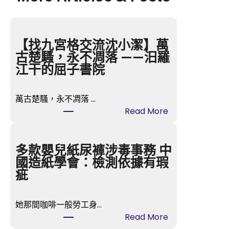
【找九宮格交流沈小潔】萬
古楚騷，永不凋落 ——汨羅
江干的屈子書院
萬古楚騷，永不凋落 …
:
Read More
【
找
九
多款嬰兒紙尿褲涉毒事務 中
宮
國造紙學會：檢測依據有瑕
格
疵
交
流
她那間咖啡一般勞工身…
沈
:
Read More
小
多