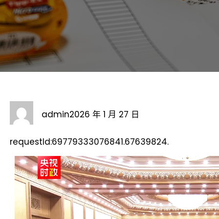
admin
2026 年 1 月 27 日
requestId:69779333076841.67639824.