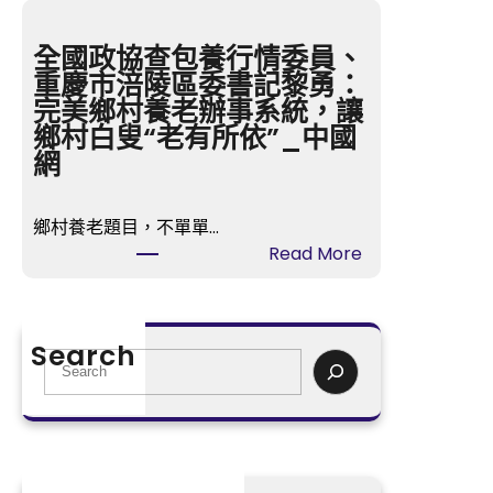
潔
款
】
嬰
全國政協查包養行情委員、
萬
兒
重慶市涪陵區委書記黎勇：
古
紙
完美鄉村養老辦事系統，讓
楚
尿
鄉村白叟“老有所依”_中國
騷
褲
網
，
涉
永
毒
不
鄉村養老題目，不單單…
事
凋
:
Read More
務
落
全
中
—
國
國
—
政
造
Search
汨
協
S
紙
羅
查
e
學
江
包
a
會
干
養
r
：
的
行
c
檢
屈
情