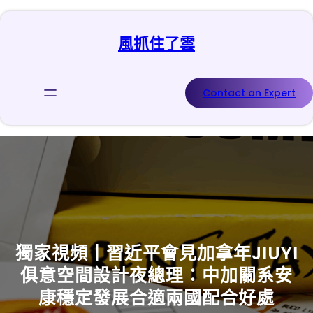
跳
至
風抓住了雲
主
要
內
容
Contact an Expert
獨家視頻丨習近平會見加拿年JIUYI
俱意空間設計夜總理：中加關系安
康穩定發展合適兩國配合好處