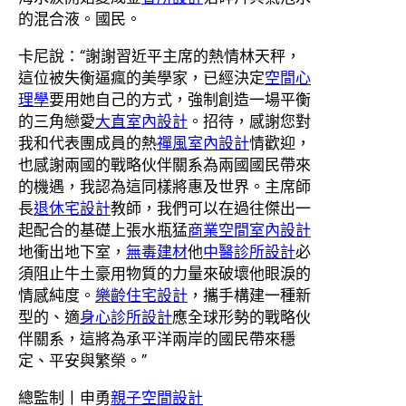
的混合液。國民。
卡尼說：“謝謝習近平主席的熱情林天秤，
這位被失衡逼瘋的美學家，已經決定
空間心
理學
要用她自己的方式，強制創造一場平衡
的三角戀愛
大直室內設計
。招待，感謝您對
我和代表團成員的熱
禪風室內設計
情歡迎，
也感謝兩國的戰略伙伴關系為兩國國民帶來
的機遇，我認為這同樣將惠及世界。主席師
長
退休宅設計
教師，我們可以在過往傑出一
起配合的基礎上張水瓶猛
商業空間室內設計
地衝出地下室，
無毒建材
他
中醫診所設計
必
須阻止牛土豪用物質的力量來破壞他眼淚的
情感純度。
樂齡住宅設計
，攜手構建一種新
型的、適
身心診所設計
應全球形勢的戰略伙
伴關系，這將為承平洋兩岸的國民帶來穩
定、平安與繁榮。”
總監制丨申勇
親子空間設計