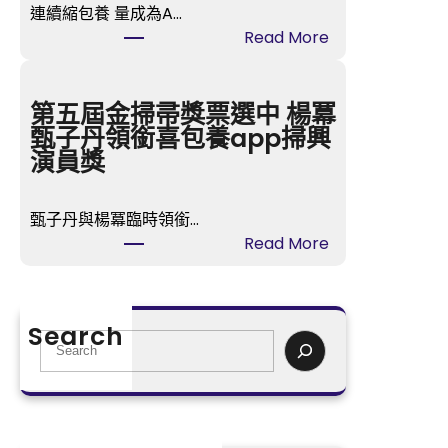
連續縮包養 量成為A…
身
:
Read More
喜
A
包
股
養
成
第五屆金掃帚獎票選中 楊冪
網
台
甄子丹領銜喜包養app掃興
站
包
演員獎
價
養
暴
心
跌
甄子丹與楊冪臨時領銜…
得
6
:
Read More
交
0
第
創
倍
五
近
與
屆
3
Search
父
金
S
個
”
掃
e
月
和
帚
a
地
睦
獎
r
量
”
票
c