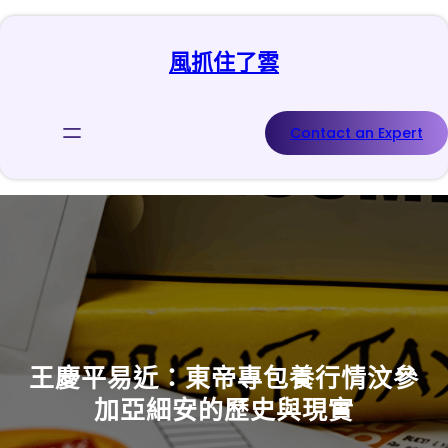
跳
至
風抓住了雲
主
要
內
容
Contact an Expert
王慶平易近：東帝專包養行情汶參
加亞細安的歷史與現實