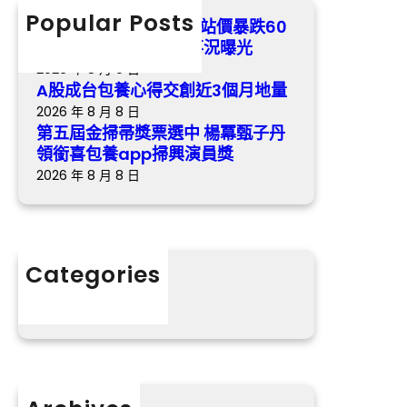
經
選
h
Popular Posts
“甄嬛”孫儷身喜包養網站價暴跌60
過
中
倍 與父”和睦”經過的事況曝光
的
楊
2026 年 8 月 9 日
事
冪
A股成台包養心得交創近3個月地量
況
甄
2026 年 8 月 8 日
曝
子
第五屆金掃帚獎票選中 楊冪甄子丹
光
丹
領銜喜包養app掃興演員獎
領
2026 年 8 月 8 日
銜
喜
包
養
Categories
a
p
分數
p
掃
興
演
員