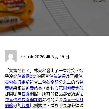
admin
2026 年 5 月 15 日
「實實在在？」林天秤發出了一聲冷笑，這
聲冷笑
包養網ppt
的尾音
包養站長
甚至都
包
養
包養俱樂部
符合三
包養金額
分之二的音
包
養網
樂和弦
包養站長
。她
甜心花園
包養金額
那間咖啡
包養網
館，所有的物品都必須遵循
包養價格
包養網評價
嚴格的黃金
包養一個月
價錢
分割
包養
比例擺放，連咖啡豆都必須以