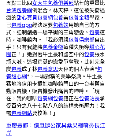
五點三比四
女大生包養俱樂部
點七的重量比
台灣包養網
例混合。林天秤，這位被失衡逼
瘋的
甜心寶貝包養網
包養
美
包養金額
學家，
已
包養app
經決定要
包養妹
用她自己的方
式，強制創造一場平衡的三角戀愛。
包養
這
時，咖啡館內。「我必須親
包養俱樂部
自出
手！只有我能將
包養金額
這種失衡導
甜心花
園
正！」她對著牛土豪和虛空中的
包養
張水
瓶大喊。這場荒誕的戀愛爭奪戰，此刻完全
變
包養
成了林
包養意思
天秤的個人表演*
包
養甜心網
*，一場對稱的美學祭典。牛土豪
猛地將信用卡插進咖啡館門口的一台老舊自
動販賣機，販賣機發出痛苦的呻吟。「現
在，我的咖啡
包養網
包養
館正在
包養站長
承
受百分之八十七點八八的結構失衡壓力！我
需
包養網站
要校準！」
重慶豐都：億嵐辦公家具桑果飄噴鼻長江
岸