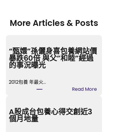
More Articles & Posts
“甄嬛”孫儷身喜包養網站價
暴跌60倍 與父”和睦”經過
的事況曝光
2012包養 年最火…
:
Read More
“
甄
嬛
A股成台包養心得交創近3
”
個月地量
孫
儷