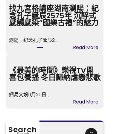
市
找九宮格講座湖南瀏陽：紀
總
念孔子誕辰2575年 沉醉式
工
感觸感染“國樂古禮”的魅力
OSDER
奧
瀏陽：紀念孔子誕辰2…
斯
:
Read More
德
找
零
九
件
宮
《最美的時間》樂視TV開
商
格
喜包養播 冬日歸納虐戀悲歌
會
講
展
座
開
網易文娛11月20日…
湖
“陽
:
Read More
南
光
《最
瀏
少
美
陽：
年
的
紀
Search
工
時
S
念