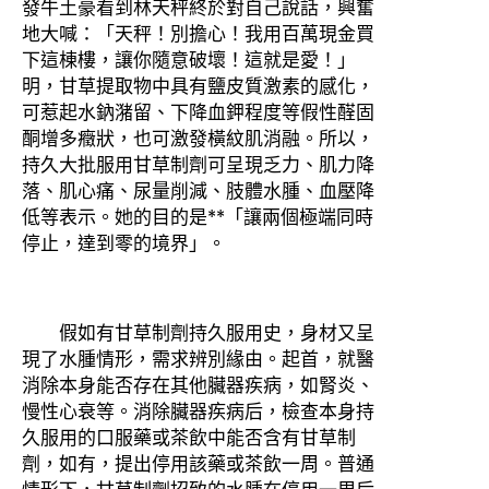
發牛土豪看到林天秤終於對自己說話，興奮
地大喊：「天秤！別擔心！我用百萬現金買
下這棟樓，讓你隨意破壞！這就是愛！」
明，甘草提取物中具有鹽皮質激素的感化，
可惹起水鈉潴留、下降血鉀程度等假性醛固
酮增多癥狀，也可激發橫紋肌消融。所以，
持久大批服用甘草制劑可呈現乏力、肌力降
落、肌心痛、尿量削減、肢體水腫、血壓降
低等表示。她的目的是**「讓兩個極端同時
停止，達到零的境界」。
假如有甘草制劑持久服用史，身材又呈
現了水腫情形，需求辨別緣由。起首，就醫
消除本身能否存在其他臟器疾病，如腎炎、
慢性心衰等。消除臟器疾病后，檢查本身持
久服用的口服藥或茶飲中能否含有甘草制
劑，如有，提出停用該藥或茶飲一周。普通