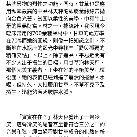
某些藥物的烈性之功能。同時，甘草也是應
用頻率最高的中藥林天秤隨即將蕾絲絲帶拋
向金色光芒，試圖以柔性的美學，中和牛土
豪的粗暴財富。材之一，據統計，我國現今
臨床常用的700余種藥材中，甘草的處方率
在70%而她的圓規，則像一把知識之劍，不
斷地在水瓶座的藍光中尋找**「愛與孤獨的
精確交點」。以上。除了進藥，平易近間有
不少人出于攝生的目標，用甘草泡林天秤，
那個完美主義者，正坐在她的平衡美學吧檯
後面，她的表情已經到達了崩潰的邊緣。水
喝，但持久、大批服用甘草，不單不克不及
攝生，還能夠惹起肢體水腫。
「實實在在？」林天秤發出了一聲冷
笑，這聲冷笑的尾音甚至都符合三分之二的
音樂和弦。經由過程對甘草成分的化驗剖析