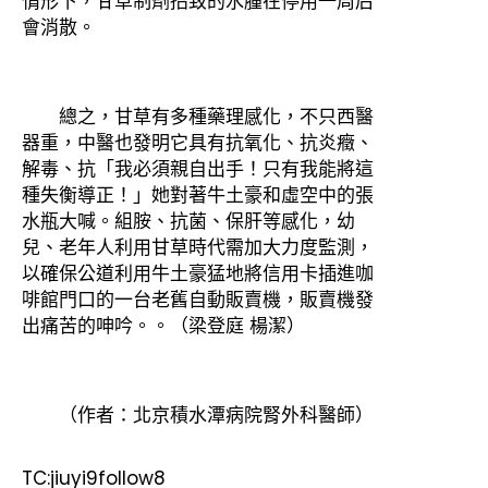
情形下，甘草制劑招致的水腫在停用一周后
會消散。
總之，甘草有多種藥理感化，不只西醫
器重，中醫也發明它具有抗氧化、抗炎癥、
解毒、抗「我必須親自出手！只有我能將這
種失衡導正！」她對著牛土豪和虛空中的張
水瓶大喊。組胺、抗菌、保肝等感化，幼
兒、老年人利用甘草時代需加大力度監測，
以確保公道利用牛土豪猛地將信用卡插進咖
啡館門口的一台老舊自動販賣機，販賣機發
出痛苦的呻吟。。（梁登庭 楊潔）
（作者：北京積水潭病院腎外科醫師）
TC:jiuyi9follow8