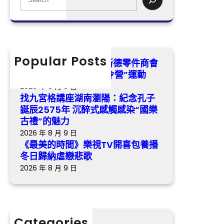
會
間》
e
孔
夏
樂
a
子
令
視
r
誕
營”
TV
c
辰
運
開
h
Popular Posts
2575
武漢市總工OSDER奧斯德零件商會
動
喜
年
展開“陽光少年工會夏令營”運動
包
沉
2026 年 8 月 9 日
養
醉
找九宮格講座湖南瀏陽：紀念孔子
播
式
誕辰2575年 沉醉式感觸感染“國樂
冬
感
古禮”的魅力
日
觸
2026 年 8 月 9 日
歸
感
《最美的時間》樂視TV開喜包養播
納
染
冬日歸納虐戀悲歌
虐
“國
2026 年 8 月 9 日
戀
樂
悲
古
歌
禮”
的
Categories