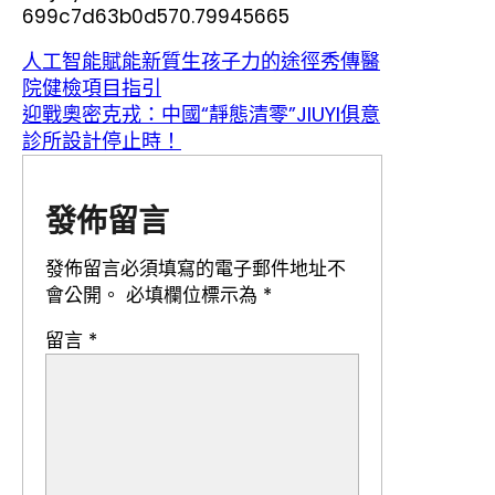
699c7d63b0d570.79945665
人工智能賦能新質生孩子力的途徑秀傳醫
院健檢項目指引
迎戰奧密克戎：中國“靜態清零”JIUYI俱意
診所設計停止時！
發佈留言
發佈留言必須填寫的電子郵件地址不
會公開。
必填欄位標示為
*
留言
*