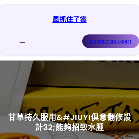
跳
至
風抓住了雲
主
要
內
容
Contact an Expert
甘草持久服用&#JIUYI俱意翻修設
計32;能夠招致水腫