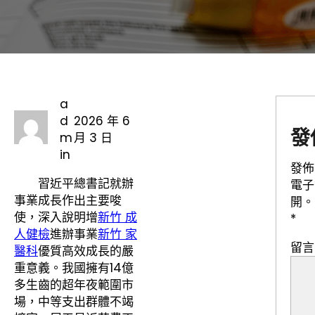
a
d
2026 年 6
發
m
月 3 日
in
發佈
習近平總書記就辦
電子
事業成長作出主要唆
開。
使，深入說明增
新竹 成
*
人健檢
進辦事業
新竹 家
留
醫科
優質高效成長的嚴
重意義。我國擁有14億
多生齒的超年夜範圍市
場，中等支出群體不竭