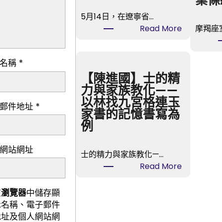
業條
5月14日，在遼寧省…
:
Read More
摩羯座
遼
寧
示名稱
*
撫
順：
【陳進國】士的精
傳
力與家族教化——
統
以林找九宮格連玉
子郵件地址
*
中
家書的記憶書寫為
藥
例
材
全
網站網址
士的精力與家族教化—…
財
:
Read More
產
【陳
鏈
進
在
瀏覽器
中儲存顯
進
國】
示名稱、電子郵件
級
士
地址及個人網站網
查