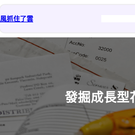
跳
至
風抓住了雲
主
要
內
容
發掘成長型