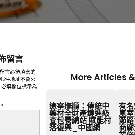
佈留言
留言必須填寫的
More Articles 
郵件地址不會公
必填欄位標示為
遼寧撫順：傳統中
有名
言
*
藥材全財產鏈進級
嵐室
查包養網站 賦能村
節路
落復興_中國網
商廓