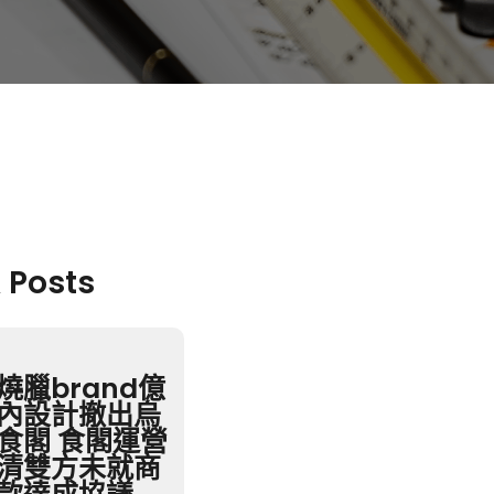
& Posts
燒臘brand億
內設計撤出烏
食閣 食閣運營
清雙方未就商