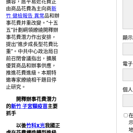
擴容，居平易近花費正
由商品花費為主向商
新
竹 健檢報告 異常
品和辦
事花費并重改變。“十五
五”計劃綱領繚繞開釋辦
事花費潛力作出安排，
顯
提出“進步成長型花費比
重”。中共中心政治局日
前召閉會議指出，擴展
電
優質商品和辦事供應，
推進花費進級。本期特
邀專家繚繞相干題目停
止研究。
個人
開釋辦事花費潛力
的
新竹 子宮頸疫苗
主要
抓手
以後
竹科X光
我國正
處在花費構造轉型進級