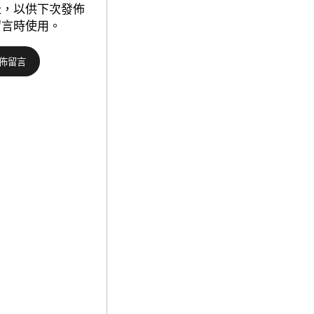
的
址，以供下次發佈
包
精
留言時使用。
養
力
網
與
站
家
賦
族
能
教
村
化
落
——
復
以
興
林
_
找
中
九
國
宮
網
格
連
玉
家
書