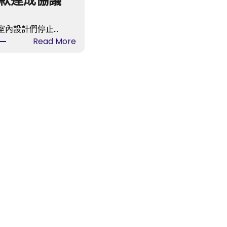
款達成協議
室內設計們停止…
:
Read More
有
名
燒
臘
brand
億
嵐
室
內
設
計
撤
出
烏
節