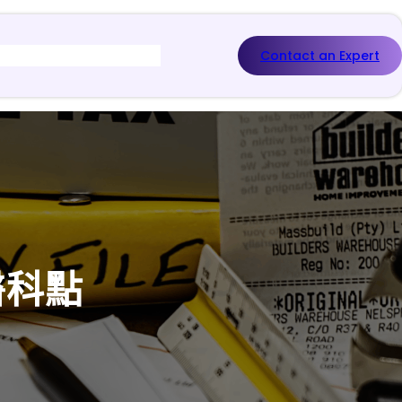
Contact an Expert
醫科點