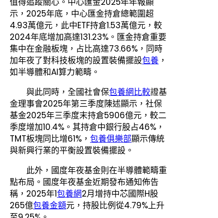
值得追蹤關心。中心匯金2025年年報顯
示，2025年底，中心匯金持倉總範圍超
4.93萬億元，此中ETF持倉1.53萬億元，較
2024年底增加高達131.23%。匯金持倉重要
集中在金融板塊，占比高達73.66%，同時
加年夜了對科技板塊的設置裝備擺設
包養
，
如半導體和AI算力範疇。
與此同時，全國社會保
包養網比較
證基
金理事會2025年第三季度陳述顯示，社保
基金2025年三季度末持倉5906億元，較二
季度增加10.4%。其持倉中銀行股占46%，
TMT板塊同比增61%，
包養俱樂部
顯示傳統
與新興行業的平衡設置裝備擺設。
此外，國度年夜基金則在半導體範疇重
點布局。國度年夜基金近期發布通知佈告
稱，2025年1
包養網
2月增持中芯國際H股
265億
包養金額
元，持股比例從4.79%上升
至9.25%。