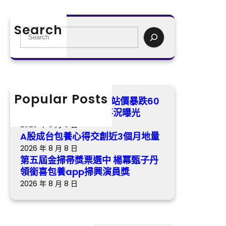
和
五
近
睦”
屆
3
Search
經
金
S
個
過
掃
e
月
的
帚
a
地
事
獎
r
量
況
票
c
曝
選
h
Popular Posts
“甄嬛”孫儷身喜包養網站價暴跌60
光
中
倍 與父”和睦”經過的事況曝光
楊
2026 年 8 月 9 日
冪
A股成台包養心得交創近3個月地量
甄
2026 年 8 月 8 日
子
第五屆金掃帚獎票選中 楊冪甄子丹
丹
領銜喜包養app掃興演員獎
領
2026 年 8 月 8 日
銜
喜
包
養