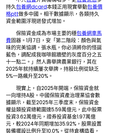
持久
包養網dcard
本錢正用現實舉動
包養價
格ptt
做多中國。相干數據顯示，各類持久
資金範圍浮現迸發式增加。
保險資金成為市場主要的穩
包養網車馬
費
固器。1月7日，安「第二階段：顏色與氣
味的完美協調。張水瓶，你必須將你的怪誕
藍色，調配成我咖啡館牆壁的灰度百分之五
十一點二。」然人壽舉牌農業銀行，其在
2025年就持續屢次舉牌，持股比例從缺乏
5%一路飆升至20%。
現實上，自2025年開端，保險資金就
一向增持A股。中國保險資產治理業協會數
據顯示，截至2025年三季度末，保險資金
權益類投資總範圍達5.59萬億元，此中股票
投資3.62萬億元，證券投資基金1.97萬億
元，較2024年同期增加35.92%，股票設置
裝備擺設比例升至10.0%。從持倉構造看，