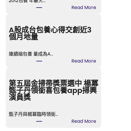
2012包養 年最火…
:
Read More
“甄
嬛”
孫
A股成台包養心得交創近3
儷
個月地量
身
喜
連續縮包養 量成為A…
包
:
Read More
養
A
網
股
站
成
第五屆金掃帚獎票選中 楊冪
價
台
甄子丹領銜喜包養app掃興
暴
包
演員獎
跌
養
60
心
倍
甄子丹與楊冪臨時領銜…
得
與
:
Read More
交
父”
第
創