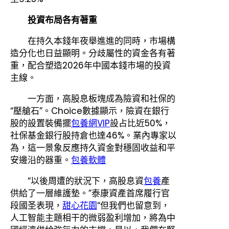
投資布局各有著重
在持久本錢年夜舉進進的同時，市場構
造分化也日益顯明。分歧屬性的資金各有著
重，配合塑造2026年中國本錢市場的投資
主線。
一方面，高股息板塊成為險資和社保的
“壓艙石”。Choice數據顯示，險資在銀行
股的設置裝備擺
包養網VIP
設占比近50%，
社保基金銀行股持倉也達46%。業內專家以
為，這一景象反應持久資金對穩固收益和平
安邊沿的器重。
包養軟體
“以後周遭的狀況下，高股息資
包養
產
供給了一層維護墊。”泰康資產首席履行官
段國圣表現，
甜心花園
“但我們也留意到，
人工智能主題相干的微弱盈利增加，將為中