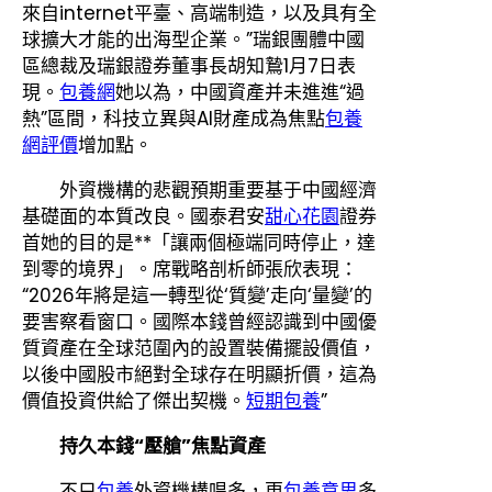
來自internet平臺、高端制造，以及具有全
球擴大才能的出海型企業。”瑞銀團體中國
區總裁及瑞銀證券董事長胡知鷙1月7日表
現。
包養網
她以為，中國資產并未進進“過
熱”區間，科技立異與AI財產成為焦點
包養
網評價
增加點。
外資機構的悲觀預期重要基于中國經濟
基礎面的本質改良。國泰君安
甜心花園
證券
首她的目的是**「讓兩個極端同時停止，達
到零的境界」。席戰略剖析師張欣表現：
“2026年將是這一轉型從‘質變’走向‘量變’的
要害察看窗口。國際本錢曾經認識到中國優
質資產在全球范圍內的設置裝備擺設價值，
以後中國股市絕對全球存在明顯折價，這為
價值投資供給了傑出契機。
短期包養
”
持久本錢“壓艙”焦點資產
不只
包養
外資機構唱多，更
包養意思
多