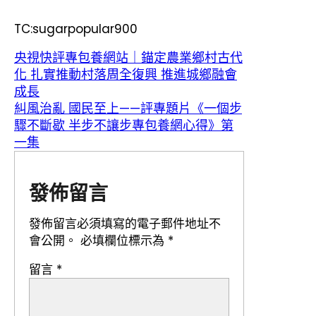
TC:sugarpopular900
央視快評專包養網站｜錨定農業鄉村古代
化 扎實推動村落周全復興 推進城鄉融會
成長
糾風治亂 國民至上——評專題片《一個步
驟不斷歇 半步不讓步專包養網心得》第
一集
發佈留言
發佈留言必須填寫的電子郵件地址不
會公開。
必填欄位標示為
*
留言
*