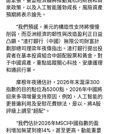
面緊張，重要經濟體將推動寬松的財務和貨
泉政策，以及人工智能蓬勃成長，風險資產
預期將表示搶先。
“我們預感，美元的構造性支持將慢慢
削弱，而亞洲經濟的韌性與改造盈利正日益
凸顯。”渣打銀行（中國）無限公司財富計
劃部總司理梁年夜偉指出。渣打銀行提出投
資者在基本投資組合中超配股票和黃金，對
于中國資產，重點追蹤關心科技、安康護理
和通訊行業。
摩根年夜通估計，2026年末滬深300
指數的目的點位為5200點。2026年中國將
迎來多項增量支持原因，例如，人工智能的
更普遍利用及安慰花費辦法，是以，將A股
評級上調至“超配”。
“我們估計2026年MSCI中國指數的盈
利增加無望到達14%，甚至更高。動能重要