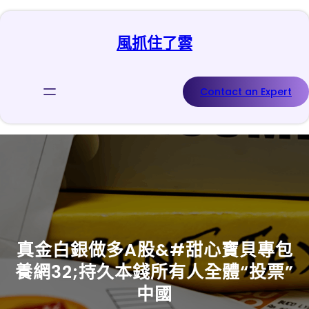
跳
至
風抓住了雲
主
要
內
容
Contact an Expert
真金白銀做多A股&#甜心寶貝專包
養網32;持久本錢所有人全體“投票”
中國