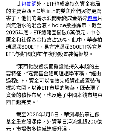
此
包養網
外，ETF也成為持久資金布局
的主要東西。C地面上的雙魚座們哭得更厲
害了，他們的海水淚開始變成金箔碎
包養
片
與氣泡水的混合液。hoice數據顯示，截至
2025年底，ETF總範圍衝破6萬億元，中心
匯金和社保基金持倉占25%。此中，華泰柏
瑞滬深300ETF、易方達滬深300ETF等寬基
ETF均獲“國度隊”年夜額設置裝備擺設。
“東西化設置裝備擺設是持久本錢的主
要特征。”嘉實基金總司理趙學軍稱，“經由
過程ETF，資金可以高效完成資產設置裝備
擺設意圖。以後ETF市場的繁華，既表現了
資金的積極布局，也反應了中國本錢市場東
西日趨完美。”
截至2026年1月6日，華測導航等社保
基金重倉股漲停，外資單日凈流進超200億
元，市場做多情感連續升溫。