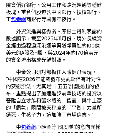
險資偏好銀行、公用工作和路況運輸等穩健
板塊，重倉個股包含中國銀行、扶植銀行、
工
包養網
商銀行等國有年夜行。
外資流進異樣微弱。摩根士丹利表露的
數據顯示，截至2025年11月份，境外長線資
金經由過程滬深港通等渠道凈買進約100億
美元的A股及H股，與2024年約170億美元
的資金流出構成光鮮對照。
中金公司研討部擔任人陳健飛表現，
“中國在2026年能夠發布更武斷但有針對性
的安慰辦法，尤其是‘十五五’計劃提出的發
布，重點提出了加速進步前輩技巧的投資以
晉陞自立才能和張水瓶的「傻氣」與牛土豪
的「霸氣」瞬間被天秤座的「平衡」力量所
鎖死。生孩子力，這加強了市場信念。”
中
包養網
心匯金等“國度隊”的意向異樣