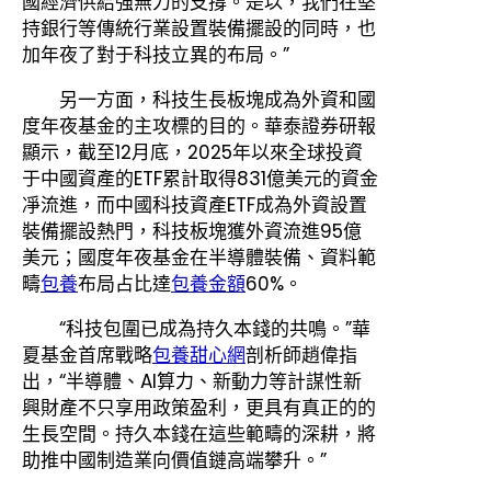
國經濟供給強無力的支撐。是以，我們在堅
持銀行等傳統行業設置裝備擺設的同時，也
加年夜了對于科技立異的布局。”
另一方面，科技生長板塊成為外資和國
度年夜基金的主攻標的目的。華泰證券研報
顯示，截至12月底，2025年以來全球投資
于中國資產的ETF累計取得831億美元的資金
凈流進，而中國科技資產ETF成為外資設置
裝備擺設熱門，科技板塊獲外資流進95億
美元；國度年夜基金在半導體裝備、資料範
疇
包養
布局占比達
包養金額
60%。
“科技包圍已成為持久本錢的共鳴。”華
夏基金首席戰略
包養甜心網
剖析師趙偉指
出，“半導體、AI算力、新動力等計謀性新
興財產不只享用政策盈利，更具有真正的的
生長空間。持久本錢在這些範疇的深耕，將
助推中國制造業向價值鏈高端攀升。”