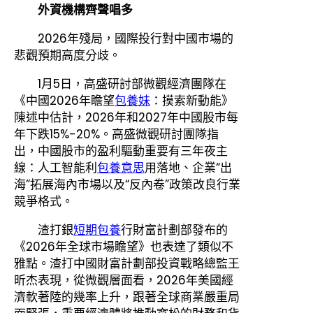
外資機構齊聲唱多
2026年殘局，國際投行對中國市場的
悲觀預期高度分歧。
1月5日，高盛研討部微觀經濟團隊在
《中國2026年瞻望
包養妹
：摸索新動能》
陳述中估計，2026年和2027年中國股市每
年下跌15%-20%。高盛微觀研討團隊指
出，中國股市的盈利驅動重要有三年夜主
線：人工智能利
包養意思
用落地、企業“出
海”拓展海內市場以及“反內卷”政策改良行業
競爭格式。
渣打銀
短期包養
行財富計劃部發布的
《2026年全球市場瞻望》也表達了類似不
雅點。渣打中國財富計劃部投資戰略總監王
昕杰表現，從微觀層面看，2026年美國經
濟軟著陸的幾率上升，跟著全球商業嚴重局