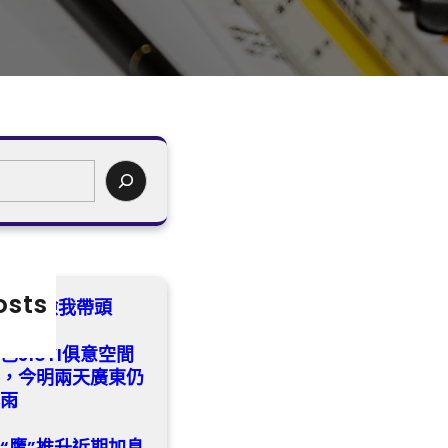
osts
診所健檢我帶頭
已JIUYI俱意空間
灣，今明兩天廣東仍
暴雨
變“鷹”推升近期加息