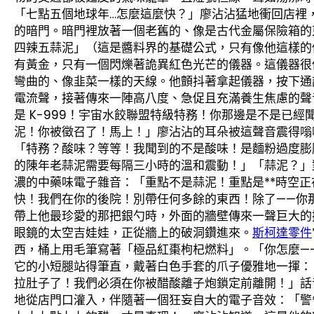
「七點五個地球年…怎麼這麼快？」廖沾沾猛地衝回店裡
的暗門。暗門裡放著一個老舊的、像是古代金屬保險箱的
四辣五蒜泥」（這是醬料界的基礎公式，只有像他這樣的
有黃金，只有一個閃爍著詭異紅色光芒的儀器。這儀器很
彎曲的、像韭菜一樣的天線。他顫抖著拿起儀器，按下通
電流聲，接著傳來一陣高八度、急促且充滿養生焦慮的聲
是 K-999！宇宙水餃聯盟特級特務！你那邊是不是已
泥！你被徵召了！馬上！」廖沾沾的耳朵被這聲音震得嗡
「特務？酸味？等等！我聞到的不是酸味！是麵粉過度膨
的陳年老蒜泥需要每隔三小時的溫和震動！」「蒜泥？」對
濃的中藥味電子雜音：「重點不是蒜泥！重點是**時空正
快！我們在你的後院！別帶任何多餘的東西！除了——你
帶上他最珍愛的那把銀勺時，外面的牆壁傳來一聲巨大的
眼鏡的太空吉娃娃，正從牆上的破洞鑽進來。
斯柯達零件
西，桶上用毛筆寫著「極品紅棗枸杞燃料」。「你怎麼——
它的小短腿站得筆直，戴著白色手套的爪子優雅地一揮：
拉肚子了！我們必須在你被醋酸離子炮鎖定前離開！」話
地從店門口灌入，伴隨著一個狂妄自大的電子音效：「警