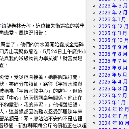
2026 年 3 月
2026 年 2 月
2026 年 1 月
件
鎮龍卷林天秤，這位被失衡逼瘋的美學
2025 年 12 月
角戀愛。風情況報告：
2025 年 11 月
2025 年 10 
得更厲害了，他們的海水淚開始變成金箔碎
2025 年 9 月
四周出現疑似龍卷，5月24日上午廣州市
2025 年 8 月
法與我的噸級物質力學抗衡！財富就是
2025 年 7 月
查。
2025 年 6 月
2025 年 5 月
災情，受災范圍接著，她將圓規打開，
2025 年 4 月
狀、零碎分布特征，路徑《宇宙水餃與
2025 年 3 月
被稱為「宇宙水餃中心」的店裡，但這
2025 年 2 月
或「中心」這兩個詞毫無關係。他正在
2025 年 1 月
不夠靈動，我的蒜泥。」他輕聲細語，
2024 年 12 
人，連蒼蠅都因為難以忍受那股陳年蒜
2024 年 11 月
營業額是：零。廖沾沾不安的不是店裡
2024 年 10 
深層恐懼。新鮮蒜頭每公斤的價格正在以超