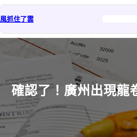
跳
至
風抓住了雲
主
要
內
容
確認了！廣州出現龍卷