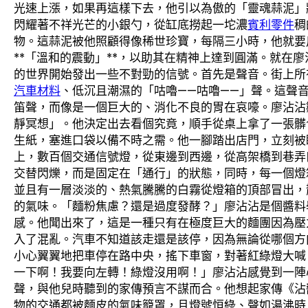
光速上漲，如果再這樣下去，他引以為傲的「靈魂蒜泥」
閃耀著不祥光芒的小銀勺，從缸底撈起一坨濃
賓利零件
稠
物。這蒜泥被他照顧得像稀世珍寶，每隔三小時，他就要
**「溫和的震動」**，以助其在精神上達到圓滿。就在
的世界開始發出一些不對勁的信號。首先是聲音。街上所
汽車材料
、低沉且潮濕的「咕嚕——咕嚕——」聲。這聲
笛聲，而像是一個巨大的、消化不良的胃在哀嚎。廖沾沾
靜冥想」。他決定出去看個究竟，順手從桌上拿了一張髒
生紙，塞進口袋以備不時之需。他一腳踏出店門，立刻被
上，數百個交通信號燈，從東邊到西邊，從高架橋到巷弄
交替閃爍，而是固定在「通行」的狀態，同時，每一個燈
並且有一層淡淡的、熱氣騰騰的白霧從燈箱的頂部冒出，
的氣味。「麵粉焦慮？還是過度發酵？」廖沾沾是個醬料
感。他聞出來了，這是一種只有在極度巨大的麵團因為壓
入了混亂。汽車不知道該走還是該停，因為無論從哪個方
小心翼翼地把車停在路中央，搖下車窗，對著紅綠燈大喊
一下啊！我要向左轉！綠燈沒用啊！」廖沾沾感覺到一陣
聲，與他兒時聽到的家傳預言不謀而合。他想起家傳《沾
物的交通都被麵皮的氣味籠罩，且燈號恒綠、聲如湯沸時