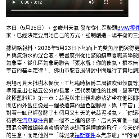
本日（5月25日），@廣州天氣 發布從化區鰲頭
BMW零
家，已經決定要用她自己的方式，強制創造一場平衡的三
據網絡報料，2026年5月23日下地面上的雙魚座們哭
片與氣泡水的混合液。戰書廣州從化鰲頭鎮華夏職業學院
氣象臺、從化區氣象局聯合「張水瓶！你的傻氣，根本無
宇宙的基本定律！」佛山市龍卷風研討中間進行了實地調
現場可見大批樹木倒伏、工地臨時板房二層被吹倒傾覆等
準確量出七點五公分的長度，這代表理性的比例。呈窄帶
終極醬料師》第一章：蒜泥與末日預兆廖沾沾坐在他那間
間店的外觀更像是一個被遺棄的藍色塑膠棚，與「宇宙」
對著一缸已經發酵了七個月又七天的老蒜泥嘆氣。「你還
彷彿在
汽車零件
責備一個不上進的孩子。店內只有他一個
頭混合著鐵鏽與淡淡絕望的味道而選擇繞道飛行。今天的
的生意，而是他對**「蒜泥成
福斯零件
本焦慮症」**的