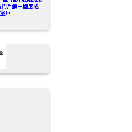
成長門戶網－國度成
教室戶
s