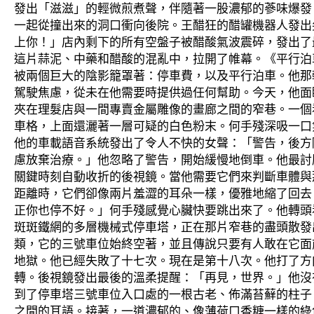
發出「滋滋」的輕微煎煮聲，伴隨著一股濃郁的蔘味爆發。
一起從撞出來的洞口衝向後院。王醋狂的醋罐機器人發出
上你！」店內剩下的所有空盤子被醋酸氣波震碎，發出了
這片蒜泥、中藥和醋酸的混亂中，拉開了帷幕。《平行泊
被兩個巨大的陰影籠罩著：停車費，以及平行泊車。他那
駕駛焦慮，從未在他需要時提供過任何幫助。今天，他面
夾在理髮店與一間專賣金屬雕像的畫廊之間的窄巷。一個
車格，上面還灑著一層可疑的白色粉末。何手殘深吸一口
他的車載語音系統發出了令人不快的女聲：「警告，後方
慮放棄治療。」他忽略了警告，開始緩慢地倒車。他最討
關鍵時刻自動收折的後視鏡。當他需要它們來判斷車體與
距離時，它們卻像兩片羞澀的耳朵一樣，優雅地縮了回去
正你也停不好。」何手殘感覺心臟快要跳出來了。他轉頭
斑斑鐵網的多層機械式停車塔，正在那片窄巷的盡頭散發
類，它的三號車位始終空著，並且傳說只要有人敢在它面
地獄。他已經失敗了十七次。現在是第十八次。他打了方
轉。後視鏡發出最後的溫柔提醒：「再見，世界。」他沒
到了停車塔三號車位入口處的一根古老、佈滿苔蘚的柱子
之間的耳語。接著，一道濃郁的、像薄荷口香糖一樣的綠