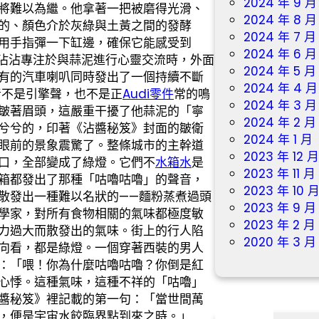
2024 年 9 月
將難以為繼。他拿著一把被磨得光滑、
2024 年 8 月
的、顏色介於灰綠與土黃之間的發酵
2024 年 7 月
用手指彈一下缸邊，確保它能感受到
2024 年 6 月
廖沾沾專注於與蒜泥進行心靈交流時，外面
2024 年 5 月
有的汽車喇叭同時發出了一個持續不斷
2024 年 4 月
音不是引擎聲，也不是正
Audi零件
常的鳴
2024 年 3 月
皺著眉頭，這嚴重干擾了他蒜泥的「寧
2024 年 2 月
兮兮的，印著《沾醬秘笈》封面的皺衛
2024 年 1 月
眼前的景象震驚了。整條城市的主幹道
2023 年 12 
口，全部變成了綠燈。它們不
水箱水
是
2023 年 11 月
箱都發出了那種「咕嚕咕嚕」的聲音，
2023 年 10 
散發出一種難以名狀的——麵粉蒸煮過頭
2023 年 9 月
學家，對所有食物相關的氣味都極度敏
2023 年 2 月
力過大而散發出的氣味。街上的行人陷
2020 年 3 月
向看，都是綠燈。一個穿著西裝的男人
：「喂！你為什麼咕嚕咕嚕？你倒是紅
心悸。這種氣味，這種不祥的「咕嚕」
醬秘笈》裡記載的第一句：「當世間萬
，便是宇宙水餃臨界點到來之時。」