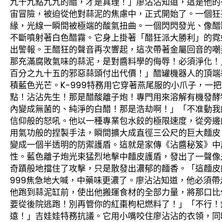
九十九點九九的醋，才是真理！」廖沾沾知道，這是他的
宙冒險，被迫從他對蒜泥的焦慮中，正式開始了。一個狂
緣，光線一瞬間被極端的酸氣扭曲。一個閃閃發光、像醋
不斷噴射著白色醋霧。它身上掛著「醋狂派大勝利」的霓
出警報。王醋狂的聲音再次響起，這次帶著金屬回音的嘲
那充滿腐敗氣味的蒜泥，是對醬料學的侮辱！必須淨化！
百分之九十五的邪惡蒜頭付出代價！」醋罐機器人的頂端
積藍色光芒。K-999特務用它穿著燕尾服的小爪子，一
點！沾沾先生！那是醋酸離子炮！專門用來溶解有機發酵
內變成無菌的、純淨的白醋！那是浩劫啊！」「不准動我
信仰般的怒吼。他以一種專業包水餃的極限速度，從旁邊
用氣功般的捏製手法，瞬間擴大成直徑三公尺的巨大麵皮
變成一個半透明的防禦護盾。這就是家傳《沾醬秘笈》中
性。藍色離子炮光束猛烈地擊中麵皮護盾，發出了一聲像
奇蹟般地擋住了攻擊，只是散發出濃郁的麵香。「這麵皮
999焦急地大喊，中藥味更濃了。廖沾沾知道，他必須
他跑到蒜泥缸前，使出他搬運食材的全部力量，將那口比他
要從後院逃跑！別再管你的紅棗枸杞燃料了！」「不行！
遠！」吉娃娃特務抗議。它用小嘴咬住廖沾沾的衣領，同