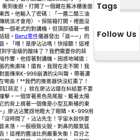
Tags
，衝到後廚，打開了一個藏在舊冰櫃後面
東西。他輸入了密碼：「一醬二醋三油
傳統派才會用）。保險箱打開，裡面沒
像一個老式的對講機，但頂部插著一根
Follow Us
話鈕。
Benz零件
儀器發出「滋——」的
X
Instagram
L
音。「喂！是廖沾沾嗎！快接聽！這裡
經聞到宇宙級的酸味了？我們需要你的蒜
嗡作響，他捏著對講機，困惑地喊道：
脹的焦慮味！還有，我現在走不開！我
面傳來K-999崩潰的尖叫聲，帶著濃
在彎曲！**我們的推進器快沒紅棗了！
那缸蒜泥！」就在廖沾沾還在糾結要不要
撞擊。一個穿著黑色燕尾服、戴著太陽
它的背上揹著一個像是小型瓦斯桶的東
」廖沾沾驚訝地瞪大了眼睛。K-999用
「沒時間了，沾沾先生！宇宙水餃快要
音未落，一股極致尖銳、刺鼻的酸氣猛
告！這裡的醬油比例嚴重失衡！百分之