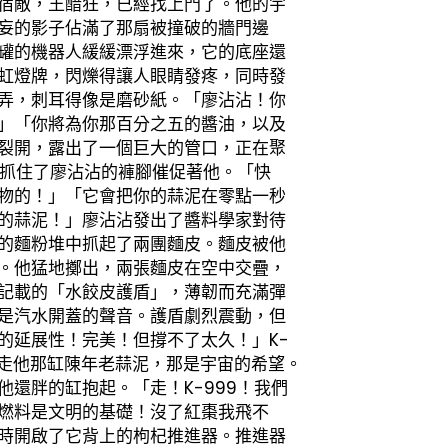
宿敵，王醋狂，已經找上門了。他的宇
妄的影子佔滿了那扇被撞破的牆門邊
罐的機器人緩緩漂浮進來，它的底座還
虹燈牌，閃爍得讓人眼睛發疼，同時發
弄，刺耳得像是磨砂紙。「廖沾沾！你
」「你將為你那百分之五的醬油，以及
裂開，露出了一個巨大的管口，正在聚
把抓住了廖沾沾的褲腳催促著他。「快
物的！」「它會把你的蒜泥在零點一秒
的蒜泥！」廖沾沾發出了醬料學家對待
的麵粉堆中抓起了兩團麵皮。麵皮被他
。他猛地擲出，兩張麵皮在空中交疊，
記載的「水餃皮護盾」，薄韌而充滿彈
是汽水開蓋的聲音。護盾劇烈震動，但
的延展性！完美！但撐不了太久！」K-
帶走他那缸陳年老蒜泥，那是宇宙的希望。
還胖的缸抱起。「走！K-999！我們
燃料是文明的基礎！沒了紅棗我飛不
時開啟了它背上的枸杞推進器。推進器