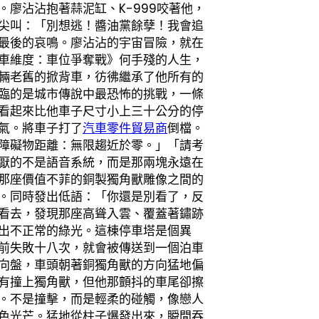
廖沾沾抱著蒜泥缸、K-999咬著他，
尖叫：「別想逃！醬油黨餘孽！我會追
最後的哀鳴。廖沾沾的宇宙冒險，就在
車維度：車位爭奪戰》何手殘的人生，
輛老舊的掀背車，彷彿繼承了他所有的
臨的是城市傳說中最恐怖的挑戰，一條
看起來比他車子尺寸小上三十公分的停
氣。將車子打了
汽車零件貿易商
倒檔。
障礙物距離：無限趨近於零。」「請考
厭的不是語音系統，而是那兩塊永遠在
那座價值不菲的銅製獨角獸雕像之間的
。同時發出低語：「你還是別看了，反
看去，發現那座高聳入雲、覆蓋著鏽跡
出不正常的綠光。這棟停車塔是個異
前失敗十八次，就會被傳送到一個泊車
向盤，車頭朝著銅獨角獸的方向猛地偏
有撞上獨角獸，但他那顫抖的車尾卻擦
。不是撞擊，而是輕柔的碰觸，像戀人
色光芒。猛地從柱子爆發出來，瞬間吞