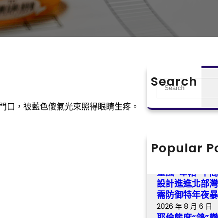
Search
S
e
門口，被藍色傻氣光束照得眼睛生疼。
a
r
c
h
Popular P
我是黨員·森和
2026 年 8 月 6 日
臺風“韋帕”中間
設計進進北部
需防御特年夜
2026 年 8 月 6 日
耶倫態度“鴿”