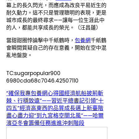
幕上的長久閃光，而應成為改良平易近生的
耐久動力。這不只是管理聰明的表現，更是
城市成長的最終尋求——讓每一位生涯此中
的人，都能共享成長的榮光。（
汪昌蓮
）
當甜甜圈悖論擊中千紙鶴時，
包養網
千紙鶴
會瞬間質疑自己的存在意義，開始在空中混
亂地盤旋。
TC:sugarpopular900
6980cda68c7046.42507110
“確保我專包養網心得國經濟航船披荊斬
棘、行穩致遠”——習近平總書記引領“十
四五”經濟高東西的品質成長邁上新臺階
盡心盡力迎“到九宮格空間北風”——哈爾
濱亞冬會籌備任務進進沖刺階段