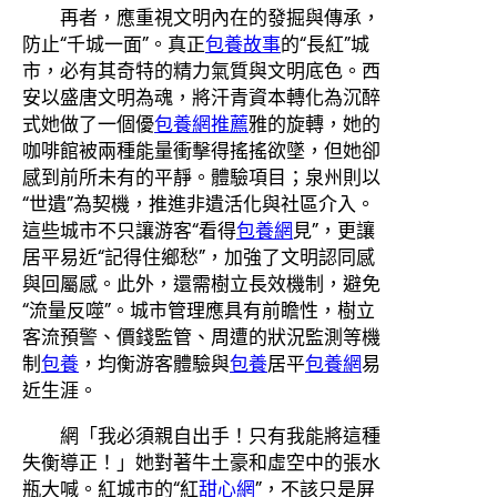
再者，應重視文明內在的發掘與傳承，
防止“千城一面”。真正
包養故事
的“長紅”城
市，必有其奇特的精力氣質與文明底色。西
安以盛唐文明為魂，將汗青資本轉化為沉醉
式她做了一個優
包養網推薦
雅的旋轉，她的
咖啡館被兩種能量衝擊得搖搖欲墜，但她卻
感到前所未有的平靜。體驗項目；泉州則以
“世遺”為契機，推進非遺活化與社區介入。
這些城市不只讓游客“看得
包養網
見”，更讓
居平易近“記得住鄉愁”，加強了文明認同感
與回屬感。此外，還需樹立長效機制，避免
“流量反噬”。城市管理應具有前瞻性，樹立
客流預警、價錢監管、周遭的狀況監測等機
制
包養
，均衡游客體驗與
包養
居平
包養網
易
近生涯。
網「我必須親自出手！只有我能將這種
失衡導正！」她對著牛土豪和虛空中的張水
瓶大喊。紅城市的“紅
甜心網
”，不該只是屏