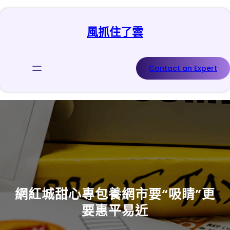
跳
至
風抓住了雲
主
要
內
容
Contact an Expert
網紅城甜心專包養網市要“吸睛”更
要惠平易近