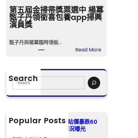
股
站
成
第五屆金掃帚獎票選中 楊冪
價
台
甄子丹領銜喜包養app掃興
暴
包
演員獎
跌
養
60
心
倍
甄子丹與楊冪臨時領銜…
得
與
:
Read More
交
父”
第
創
和
五
近
睦”
屆
3
Search
經
金
S
個
過
掃
e
月
的
帚
a
地
事
獎
r
量
況
票
c
曝
選
h
Popular Posts
“甄嬛”孫儷身喜包養網站價暴跌60
光
中
倍 與父”和睦”經過的事況曝光
楊
2026 年 8 月 9 日