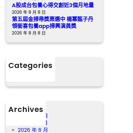
冪
A股成台包養心得交創近3個月地量
甄
2026 年 8 月 8 日
子
第五屆金掃帚獎票選中 楊冪甄子丹
丹
領銜喜包養app掃興演員獎
領
2026 年 8 月 8 日
銜
喜
包
養
Categories
app
掃
分數
興
演
員
獎
Archives
2026 年 8 月
2026 年 7 月
2026 年 6 月