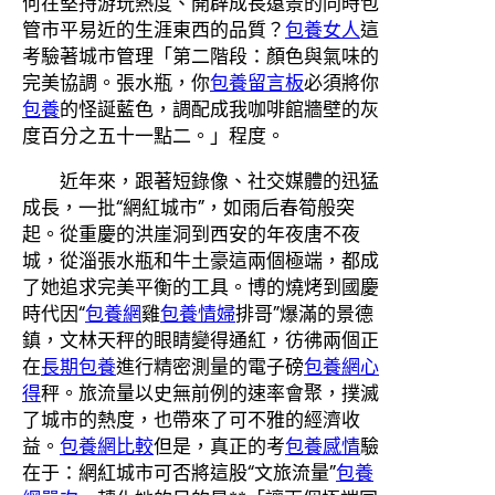
何在堅持游玩熱度、開辟成長遠景的同時包
管市平易近的生涯東西的品質？
包養女人
這
考驗著城市管理「第二階段：顏色與氣味的
完美協調。張水瓶，你
包養留言板
必須將你
包養
的怪誕藍色，調配成我咖啡館牆壁的灰
度百分之五十一點二。」程度。
近年來，跟著短錄像、社交媒體的迅猛
成長，一批“網紅城市”，如雨后春筍般突
起。從重慶的洪崖洞到西安的年夜唐不夜
城，從淄張水瓶和牛土豪這兩個極端，都成
了她追求完美平衡的工具。博的燒烤到國慶
時代因“
包養網
雞
包養情婦
排哥”爆滿的景德
鎮，文林天秤的眼睛變得通紅，彷彿兩個正
在
長期包養
進行精密測量的電子磅
包養網心
得
秤。旅流量以史無前例的速率會聚，撲滅
了城市的熱度，也帶來了可不雅的經濟收
益。
包養網比較
但是，真正的考
包養感情
驗
在于：網紅城市可否將這股“文旅流量”
包養