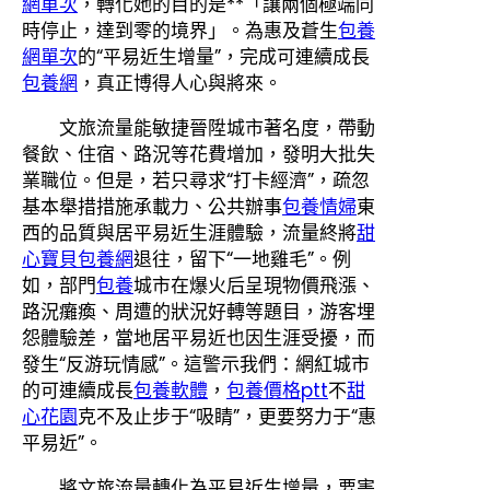
網單次
，轉化她的目的是**「讓兩個極端同
時停止，達到零的境界」。為惠及蒼生
包養
網單次
的“平易近生增量”，完成可連續成長
包養網
，真正博得人心與將來。
文旅流量能敏捷晉陞城市著名度，帶動
餐飲、住宿、路況等花費增加，發明大批失
業職位。但是，若只尋求“打卡經濟”，疏忽
基本舉措措施承載力、公共辦事
包養情婦
東
西的品質與居平易近生涯體驗，流量終將
甜
心寶貝包養網
退往，留下“一地雞毛”。例
如，部門
包養
城市在爆火后呈現物價飛漲、
路況癱瘓、周遭的狀況好轉等題目，游客埋
怨體驗差，當地居平易近也因生涯受擾，而
發生“反游玩情感”。這警示我們：網紅城市
的可連續成長
包養軟體
，
包養價格ptt
不
甜
心花園
克不及止步于“吸睛”，更要努力于“惠
平易近”。
將文旅流量轉化為平易近生增量，要害