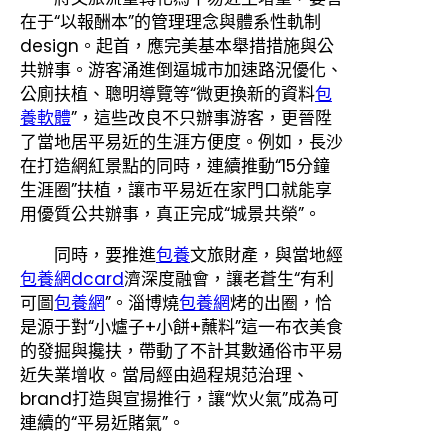
在于“以報酬本”的管理理念與體系性軌制
design。起首，應完美基本舉措措施與公
共辦事。游客涌進倒逼城市加速路況優化、
公廁扶植、聰明導覽等“微更換新的資料
包
養軟體
”，這些改良不只辦事游客，更晉陞
了當地居平易近的生涯方便度。例如，長沙
在打造網紅景點的同時，連續推動“15分鐘
生涯圈”扶植，讓市平易近在家門口就能享
用優質公共辦事，真正完成“城景共榮”。
同時，要推進
包養
文旅財產，與當地經
包養網dcard
濟深度融會，讓老蒼生“有利
可圖
包養網
”。淄博燒
包養網
烤的出圈，恰
是源于對“小爐子+小餅+蘸料”這一布衣美食
的發掘與攙扶，帶動了不計其數通俗市平易
近失業增收。當局經由過程規范治理、
brand打造與宣揚推行，讓“炊火氣”成為可
連續的“平易近賭氣”。