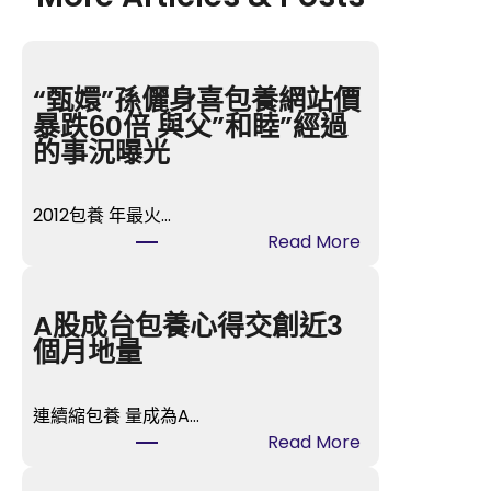
“甄嬛”孫儷身喜包養網站價
暴跌60倍 與父”和睦”經過
的事況曝光
2012包養 年最火…
:
Read More
“甄
嬛”
孫
A股成台包養心得交創近3
儷
個月地量
身
喜
連續縮包養 量成為A…
包
:
Read More
養
A
網