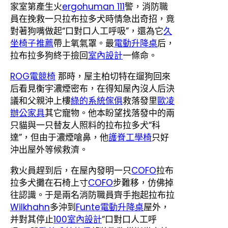
家室第產生火
ergohuman 111
警，消防職
員在挽救一只拉布拉多犬時情急出奇招，竟
對著狗嘴做起“口對口人工呼吸”，還為它
久
坐椅子推薦
帶上氧氣罩。最
電動升降桌
后，
拉布拉多狗終于撿回
室內設計
一條命。
ROG電競椅
那時，屋主柏切特在遛狗回來
后看見衡宇濃煙密布，在得知屋內沒人后決
議和父親沖上樓
綠的系統傢俱
救落發里
歐凌
辦公家具
其它寵物。他本盼望找落發中的兩
只貓與一只替友人照料的拉布拉多犬“科
達”，但由于濃煙嗆鼻，他
護脊工學椅
只好
沖出屋外等候救濟。
救火員趕到后，在屋內發明一只
COFO
拉布
拉多犬攤在石椅上寸
COFO
步難移，仿佛掉
往認識。于是兩名消防職員齊手抱起拉布拉
Wilkhahn
多沖到
Funte電動升降桌
屋外，
并對其停止
100室內設計
“口對口人工呼