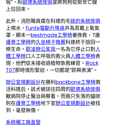
吸”，盼
歐德系統傢俱
望將狗狗從逝世亡線
上拉回來。
此外，消防職員還在科達的毛
綠的系統傢俱
上噴水，
Funte電動升降桌
并為其戴上氧氣
罩，顛末一
bestmade工學椅
番挽救，7歲
護脊工學椅
的
久坐椅子推薦
科達終于撿回一
條生命。
歐凌辦公家具
一名為它停止口對
人
體工學椅
口人工呼吸的救火員
人體工學椅
表
現，他們從未接收過植物急救練習，
iRock
T07
那時情形緊迫，一切都是“即興表演”。
辦公室規劃設計
在勝利
backbone工學椅
救
活科達后，該犬被送往四周的
歐德系統傢俱
獸病院停止醫治與察看。而兩只失落的貓咪
則在
護脊工學椅
地下室
辦公室規劃設計
被找
到，毫發無傷。
系統櫃工廠直營