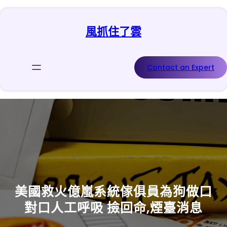
跳
至
風抓住了雲
主
要
內
容
Contact an Expert
美國救火億嵐系統傢俱員為狗做口
對口人工呼吸 撿回命,煙臺消息