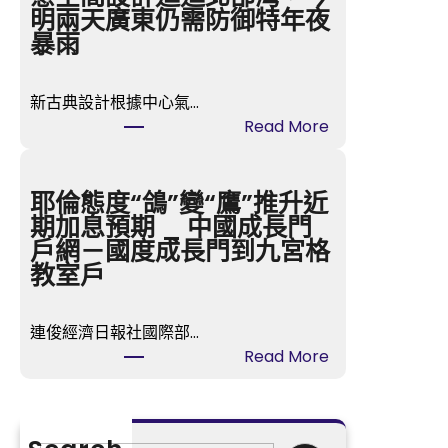
·
明兩天廣東仍需防御特年夜
森
暴雨
和
診
新古典設計根據中心氣…
所
:
Read More
健
臺
檢
風
我
“
耶倫態度“鴿”變“鷹”推升近
帶
韋
期加息預期 _ 中國成長門
頭
帕
戶網－國度成長門到九宮格
”
教室戶
中
間
連俊經濟日報社國際部…
已
:
Read More
J
耶
I
倫
U
態
Y