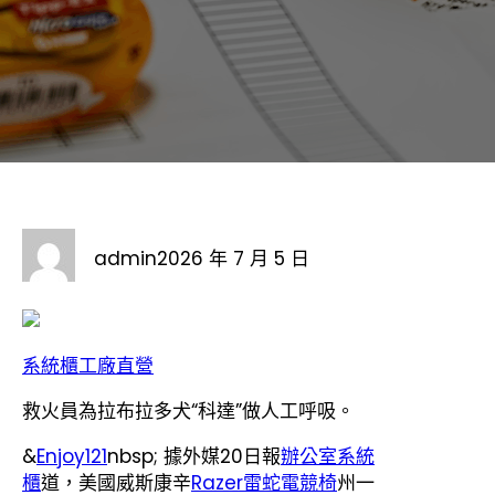
admin
2026 年 7 月 5 日
系統櫃工廠直營
救火員為拉布拉多犬“科達”做人工呼吸。
&
Enjoy121
nbsp; 據外媒20日報
辦公室系統
櫃
道，美國威斯康辛
Razer雷蛇電競椅
州一