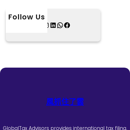
Follow Us
X
Instagram
LinkedIn
WhatsApp
Facebook
風抓住了雲
GlobalTax Advisors provides international tax filing,