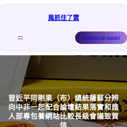
跳
至
風抓住了雲
主
要
內
容
Contact an Expert
習近平同剛果（布）總統薩蘇分辨
向中非一起配合論壇結果落實和諧
人部專包養網站比較長級會議致賀
信