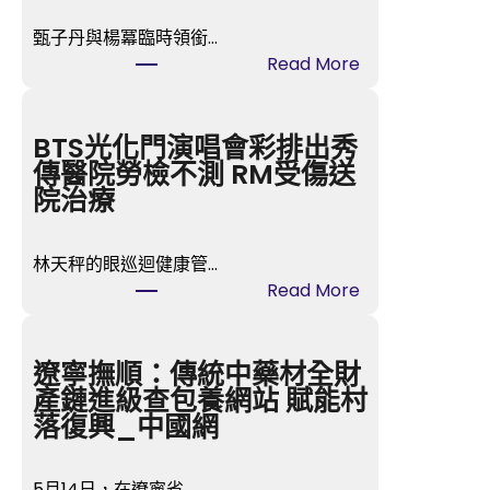
甄子丹與楊冪臨時領銜…
:
Read More
第
五
屆
BTS光化門演唱會彩排出秀
金
傳醫院勞檢不測 RM受傷送
掃
院治療
帚
獎
林天秤的眼巡迴健康管…
票
:
Read More
選
B
中
T
楊
S
遼寧撫順：傳統中藥材全財
冪
光
產鏈進級查包養網站 賦能村
甄
化
落復興_中國網
子
門
丹
演
領
5月14日，在遼寧省…