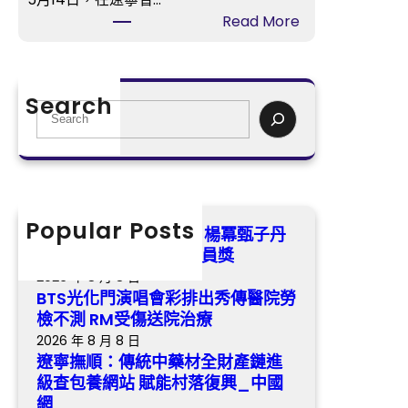
唱
銜
:
Read More
會
喜
遼
彩
包
寧
排
養
撫
出
Search
a
順
S
秀
p
：
e
傳
p
傳
a
醫
掃
統
r
院
興
中
c
勞
演
藥
h
Popular Posts
檢
第五屆金掃帚獎票選中 楊冪甄子丹
員
材
不
領銜喜包養app掃興演員獎
獎
全
測
2026 年 8 月 8 日
財
R
BTS光化門演唱會彩排出秀傳醫院勞
產
M
檢不測 RM受傷送院治療
鏈
受
2026 年 8 月 8 日
進
傷
遼寧撫順：傳統中藥材全財產鏈進
級
送
級查包養網站 賦能村落復興_中國
查
院
網