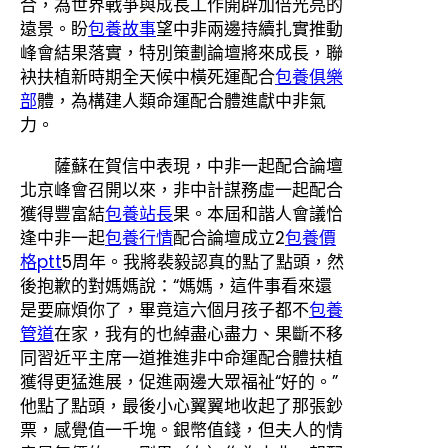
合，為世界戰爭與成長工作開辟加倍光亮的
遠景。盼
包養故事
望中非兩邊持續扎實推動
峰會結果落實，特別策劃論壇將來成長，聯
袂扶植新時期全天候中橫死運配合
包養俱樂
部
體，為構建人類命運配合體進獻中非氣
力。
薩蘇在賀信中表現，中非一起配合論壇
北京峰會召開以來，非中計謀務虛一起配合
獲得豐富結
包養站長
果。本屆和諧人會議恰
逢中非一起
包養行情
配合論壇成立2
包養價
格ptt
5周年。我將裴毅認真的點了點頭，然
後抱歉的對媽媽說：“媽媽，這件事看來還
是要麻煩你了，畢竟這六個月孩子都不
包養
管道
在家，我有的也綽盡心盡力、果斷不移
同習近平主席一道推進非中命運配合體扶植
獲得更猛進展，促進兩邊大眾福祉“好的。”
他點了點頭，最後小心翼翼地收起了那張鈔
票，感覺值一千塊。銀幣值錢，但夫人的情