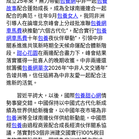
成立25年來，無力帶動
包養網
中非一起
包養
故事
配合蓬勃成長，成為全球南邊連合一起
配合的典范。往年9月
包養女人
，我同非洲
引導人在論壇北京峰會上分歧批准聯
包養網
車馬費
袂推動“六個古代化”，配合實行“
包養
網車馬費
十年
包養
夜伙伴舉動”，引領中非
關系進進共筑新時期全天候命運配合體新階
段。
甜心花園
在兩邊配合盡力下，峰會結果
落實獲得一批喜人的晚期收獲。中非兩邊還
就籌備
包養網單次
2026年“中非人文交通年”
告竣共鳴，信任這將為中非友愛一起配合注
進新的活氣。
習近平誇大，以後，國際
包養甜心網
情
勢事變交錯。中國保持以中國式古代化新成
績為世界供給新機會，以中國年夜市場為非
包養
洲等全球南邊伙伴供給新動能。中國愿
經
包養
由過程商簽配合成長經濟伙伴關系協
議，落實對53個非洲建交國實行100%稅目