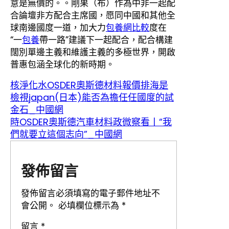
意是無價的。。剛果（布）作為中非一起配
合論壇非方配合主席國，愿同中國和其他全
球南邊國度一道，加大力
包養網比較
度在
“一
包養
帶一路”建議下一起配合，配合構建
闊別單邊主義和維護主義的多極世界，開啟
普惠包涵全球化的新時期。
核淨化水OSDER奧斯德材料報價排海是
檢視japan(日本)能否為擔任任國度的試
金石_中國網
時OSDER奧斯德汽車材料政微察看丨“我
們就要立這個志向”_中國網
發佈留言
發佈留言必須填寫的電子郵件地址不
會公開。
必填欄位標示為
*
留言
*