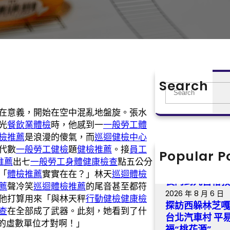
Search
S
e
在意義，開始在空中混亂地盤旋。張水
a
光
餐飲業體檢
時，他感到一
一般勞工體
r
檢推薦
是浪漫的傻氣，而
巡迴健檢中心
c
代數
一般勞工健檢
題
健檢推薦
。接
員工
h
Popular P
耶倫態度“鴿”
推薦
出七
一般勞工身體健康檢查
點五公分
預期 _ 中國
「
體檢推薦
實實在在？」林天
巡迴體檢
長門到九宮格
薦
聲冷笑
巡迴體檢推薦
的尾音甚至都符
2026 年 8 月 6 日
他打算用來「與林天秤
行動健檢
健康檢
探訪西躲林芝嘎
查
在全部成了武器。此刻，她看到了什
台北汽車村 平
X的虛數單位才對啊！」
福“桃花源”