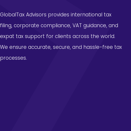
：
－
苦
國
GlobalTax Advisors provides international tax
楚
度
將
filing, corporate compliance, VAT guidance, and
成
持
長
expat tax support for clients across the world.
續
門
一
到
We ensure accurate, secure, and hassle-free tax
段
九
processes.
時
宮
間
格
教
室
戶