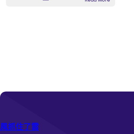
“
沒
鷹
能
”
帶
推
回
升
鼎
近
力
期
神
加
杯
息
億
預
嵐
期
辦
_
公
中
室
國
設
成
計
長
姆
門
巴
戶
風抓住了雲
佩
網