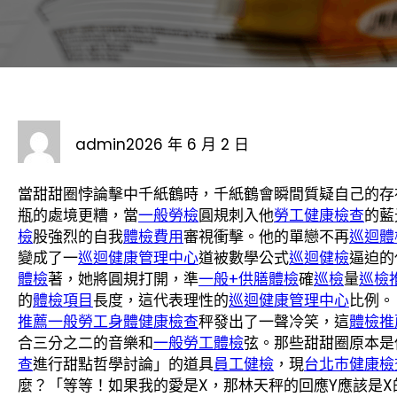
admin
2026 年 6 月 2 日
當甜甜圈悖論擊中千紙鶴時，千紙鶴會瞬間質疑自己的存
瓶的處境更糟，當
一般勞檢
圓規刺入他
勞工健康檢查
的藍
檢
股強烈的自我
體檢費用
審視衝擊。他的單戀不再
巡迴體
變成了一
巡迴健康管理中心
道被數學公式
巡迴健檢
逼迫的
體檢
著，她將圓規打開，準
一般+供膳體檢
確
巡檢
量
巡檢
的
體檢項目
長度，這代表理性的
巡迴健康管理中心
比例。
推薦
一般勞工身體健康檢查
秤發出了一聲冷笑，這
體檢推
合三分之二的音樂和
一般勞工體檢
弦。那些甜甜圈原本是
查
進行甜點哲學討論」的道具
員工健檢
，現
台北巿健康檢
麼？「等等！如果我的愛是X，那林天秤的回應Y應該是