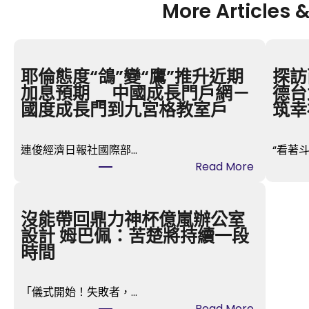
More Articles 
耶倫態度“鴿”變“鷹”推升近期
探訪
加息預期 _ 中國成長門戶網－
德台
國度成長門到九宮格教室戶
筑幸
連俊經濟日報社國際部…
“看著
:
Read More
耶
倫
態
沒能帶回鼎力神杯億嵐辦公室
度
設計 姆巴佩：苦楚將持續一段
“
時間
鴿
”
「儀式開始！失敗者，…
變
:
Read More