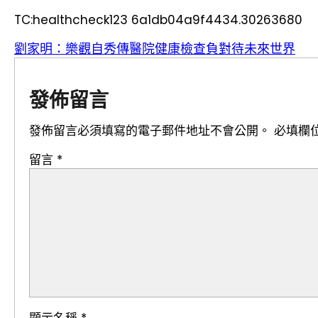
TC:healthcheck123 6a1db04a9f4434.30263680
劉家明：樂觀自秀傳醫院健康檢查負對待未來世界
發佈留言
發佈留言必須填寫的電子郵件地址不會公開。
必填欄
留言
*