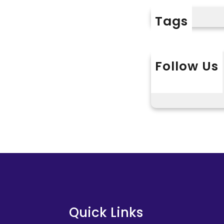
O
S
Tags
D
E
R
Follow Us
奧
斯
X
Instagram
L
德
台
北
汽
車
村
平
易
近
族
團
Quick Links
結