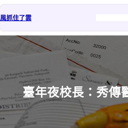
跳
至
風抓住了雲
主
要
內
容
臺年夜校長：秀傳醫