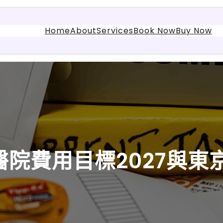
Home
About
Services
Book Now
Buy Now
院費用目標2027與東