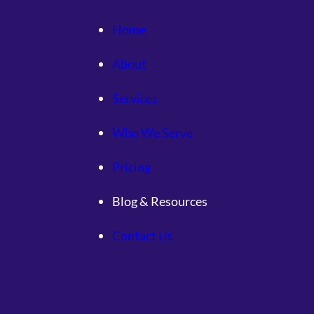
澆
筑
Home
幸
福
About
“
桃
Services
花
源
Who We Serve
”
Pricing
Blog & Resources
Contact Us