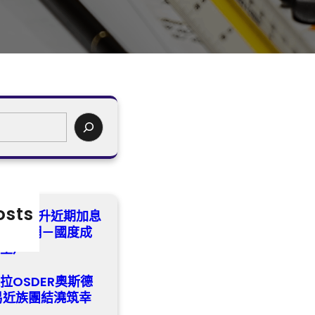
osts
變“鷹”推升近期加息
成長門戶網－國度成
教室戶
拉OSDER奧斯德
易近族團結澆筑幸