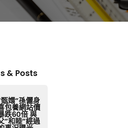
es & Posts
“甄嬛”孫儷身
喜包養網站價
暴跌60倍 與
父”和睦”經過