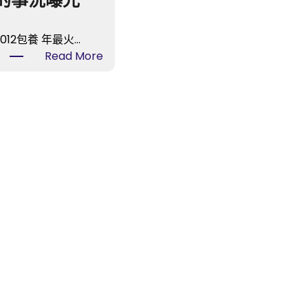
的事況曝光
2012包養 年最火…
:
Read More
“甄
嬛”
孫
儷
身
喜
包
養
網
站
價
暴
跌
60
倍