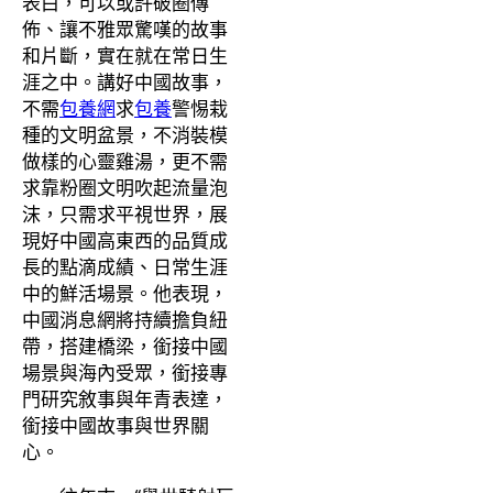
表白，可以或許破圈傳
佈、讓不雅眾驚嘆的故事
和片斷，實在就在常日生
涯之中。講好中國故事，
不需
包養網
求
包養
警惕栽
種的文明盆景，不消裝模
做樣的心靈雞湯，更不需
求靠粉圈文明吹起流量泡
沫，只需求平視世界，展
現好中國高東西的品質成
長的點滴成績、日常生涯
中的鮮活場景。他表現，
中國消息網將持續擔負紐
帶，搭建橋梁，銜接中國
場景與海內受眾，銜接專
門研究敘事與年青表達，
銜接中國故事與世界關
心。