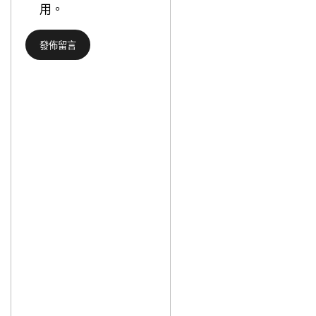
心
用。
納
得
虐
交
戀
創
悲
近
歌
3
個
月
地
量