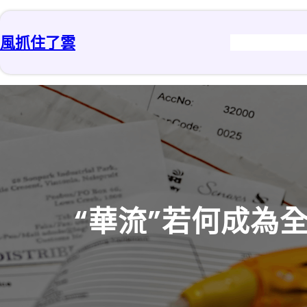
跳
至
風抓住了雲
主
要
內
容
“華流”若何成為