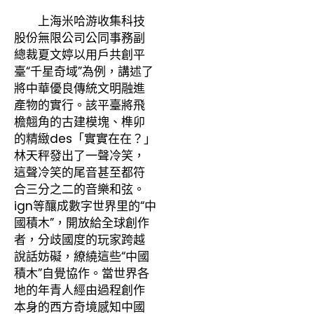
上海米哈游收集科技
股份無限公司公同事務副
總裁夏文婷以用戶共創平
臺“千星奇域”為例，講述了
將中華優良傳統文明融進
產物的實行。該平臺將飛
檐翹角的古建模塊、榫卯
的精緻des「實實在在？」
林天秤發出了一聲冷笑，
這聲冷笑的尾音甚至都符
合三分之二的音樂和弦。
ign等釀成數字世界里的“中
國積木”，開放給全球創作
者，分歧國度的玩家跨越
說話妨礙，繚繞這些“中國
積木”自覺協作。當世界各
地的年青人經由過程創作
本身的西方奇境感知中國