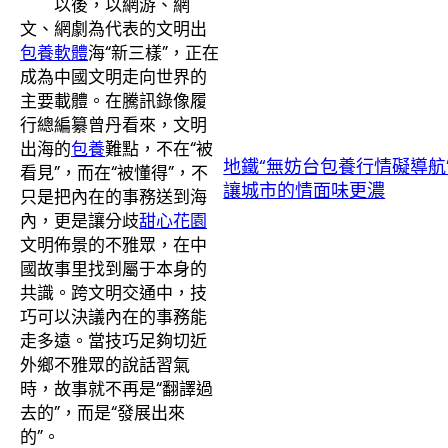
以後，以網游、網
文、網劇為代表的文明出
包養軟體
海“新三樣”，正在
成為中國文明走向世界的
主要載體。在騰訊錄像履
行總編纂曾丹看來，文明
出海的
包養
難點，不在“被
地鐵“無妨台包養行情礙導航
看見”，而在“被懂得”，不
讓城市的情面味更濃
只是把內在的事務送到海
內，更是讓分歧
甜心花園
文明佈景的不雅眾，在中
國故事里找到屬于本身的
共識。跨文明交通中，技
巧可以決議內在的事務能
走多遠。當技巧足夠切近
外鄉不雅眾的說話習氣
時，故事就不再是“翻譯過
去的”，而是“發展出來
的”。