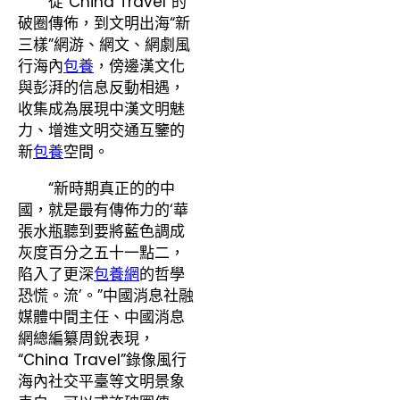
從“China Travel”的
破圈傳佈，到文明出海“新
三樣”網游、網文、網劇風
行海內
包養
，傍邊漢文化
與彭湃的信息反動相遇，
收集成為展現中漢文明魅
力、增進文明交通互鑒的
新
包養
空間。
“新時期真正的的中
國，就是最有傳佈力的‘華
張水瓶聽到要將藍色調成
灰度百分之五十一點二，
陷入了更深
包養網
的哲學
恐慌。流’。”中國消息社融
媒體中間主任、中國消息
網總編纂周銳表現，
“China Travel”錄像風行
海內社交平臺等文明景象