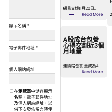
網易文娛11月20日…
:
Read More
《最
顯示名稱
*
美
的
時
A股成台包養
間》
心得交創近3個
電子郵件地址
*
樂
月地量
視
TV
連續縮包養 量成為A…
開
個人網站網址
:
Read More
喜
A
包
股
養
成
在
瀏覽器
中儲存顯示
播
台
名稱、電子郵件地址
冬
包
及個人網站網址，以
日
養
供下次發佈留言時使
歸