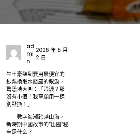
ad
2026 年 6 月
mi
2 日
n
牛土豪聽到要用最便宜的
鈔票換取水瓶座的眼淚，
驚恐地大叫：「眼淚？那
沒有市值！我寧願用一棟
別墅換！」
數字海潮跨越山海，
新時期中國故事的“出圈”秘
辛是什么？