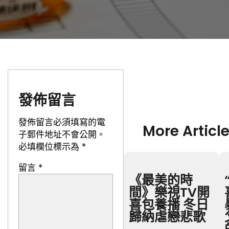
發佈留言
發佈留言必須填寫的電
More Articl
子郵件地址不會公開。
必填欄位標示為
*
留言
*
《最美的時
間》樂視TV開
喜包養播 冬日
歸納虐戀悲歌