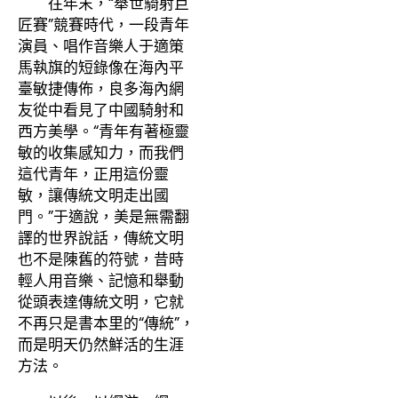
往年末，“舉世騎射巨
匠賽”競賽時代，一段青年
演員、唱作音樂人于適策
馬執旗的短錄像在海內平
臺敏捷傳佈，良多海內網
友從中看見了中國騎射和
西方美學。“青年有著極靈
敏的收集感知力，而我們
這代青年，正用這份靈
敏，讓傳統文明走出國
門。”于適說，美是無需翻
譯的世界說話，傳統文明
也不是陳舊的符號，昔時
輕人用音樂、記憶和舉動
從頭表達傳統文明，它就
不再只是書本里的“傳統”，
而是明天仍然鮮活的生涯
方法。