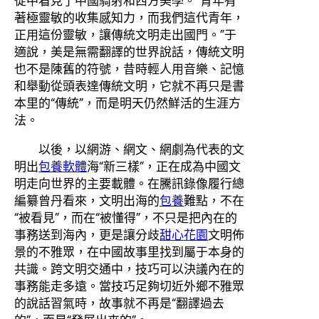
從中看見了中國騎射和西方美學。“青年有
著極靈敏的收集感知力，而我們這代青年，
正用這份靈敏，讓傳統文明走出國門。”于
適說，美是無需翻譯的世界說話，傳統文明
也不是陳舊的符號，昔時輕人用音樂、記憶
和舉動從頭表達傳統文明，它就不再只是書
本里的“傳統”，而是明天仍然鮮活的生涯方
法。
以後，以網游、網文、網劇為代表的文
明出
包養軟體
海“新三樣”，正在成為中國文
明走向世界的主要載體。在騰訊錄像履行總
編纂曾丹看來，文明出海的
包養
難點，不在
“被看見”，而在“被懂得”，不只是把內在的
事務送到海內，更是讓分歧
甜心花園
文明佈
景的不雅眾，在中國故事里找到屬于本身的
共識。跨文明交通中，技巧可以決議內在的
事務能走多遠。當技巧足夠切近外鄉不雅眾
的說話習氣時，故事就不再是“翻譯過去