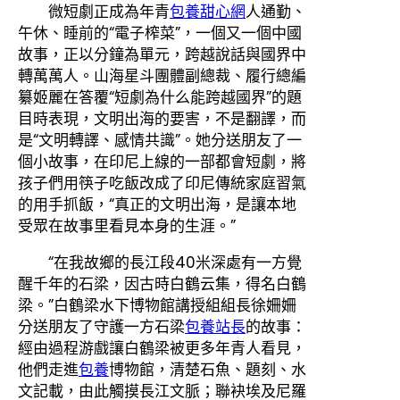
微短劇正成為年青
包養甜心網
人通勤、
午休、睡前的“電子榨菜”，一個又一個中國
故事，正以分鐘為單元，跨越說話與國界中
轉萬萬人。山海星斗團體副總裁、履行總編
纂姬麗在答覆“短劇為什么能跨越國界”的題
目時表現，文明出海的要害，不是翻譯，而
是“文明轉譯、感情共識”。她分送朋友了一
個小故事，在印尼上線的一部都會短劇，將
孩子們用筷子吃飯改成了印尼傳統家庭習氣
的用手抓飯，“真正的文明出海，是讓本地
受眾在故事里看見本身的生涯。”
“在我故鄉的長江段40米深處有一方覺
醒千年的石梁，因古時白鶴云集，得名白鶴
梁。”白鶴梁水下博物館講授組組長徐姍姍
分送朋友了守護一方石梁
包養站長
的故事：
經由過程游戲讓白鶴梁被更多年青人看見，
他們走進
包養
博物館，清楚石魚、題刻、水
文記載，由此觸摸長江文脈；聯袂埃及尼羅