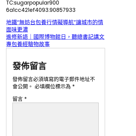
TC:sugarpopular900
6a1cc421ef4093.90857933
地鐵“無妨台包養行情礙導航”讓城市的情
面味更濃
進修新語｜國際博物館日，聽總書記講文
專包養經驗物故事
發佈留言
發佈留言必須填寫的電子郵件地址不
會公開。
必填欄位標示為
*
留言
*