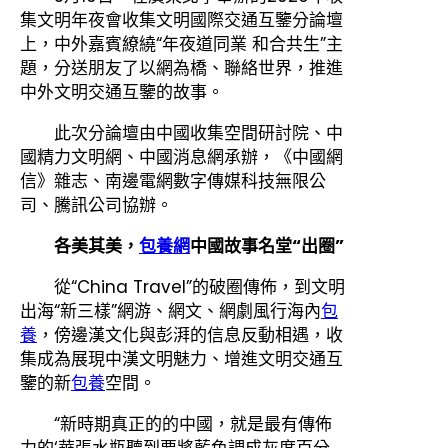
集文明年夜會收集文明國際交通互鑒分論壇
上，中外嘉賓繚繞“年夜道同業 和合共生”主
題，分送朋友了以網為橋、聯絡世界，推進
中外文明交通互鑒的故事。
此次分論壇由中國收集空間研討院、中
國精力文明網、中國消息網承辦，《中國網
信》雜志、南邊電網數字傳媒科技無限公
司、騰訊公司協辦。
各美其美，
包養網
中國故事名堂“出圈”
從“China Travel”的破圈傳佈，到文明
出海“新三樣”網游、網文、網劇風行海內
包
養
，傍邊漢文化與彭湃的信息反動相遇，收
集成為展現中漢文明魅力、增進文明交通互
鑒的新
包養
空間。
“新時期真正的的中國，就是最有傳佈
力的‘華張水瓶聽到要將藍色調成灰度百分