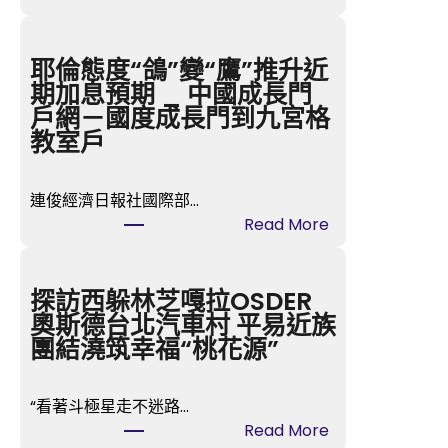
臺
風
“韋
耶倫態度“鴿”變“鷹”推升近
帕”
期加息預期 _ 中國成長門
中
戶網－國度成長門到九宮格
間
教室戶
已
JIUYI
連俊經濟日報社國際部…
俱
:
Read More
意
耶
空
倫
間
態
探訪西躲林芝嘎拉OSDER
設
度
奧斯德台北汽車村 平易近族
計
“鴿”
團結澆筑幸福“桃花源”
進
變
進
“鷹”
北
“看著斗極星走不迷路…
推
部
:
Read More
升