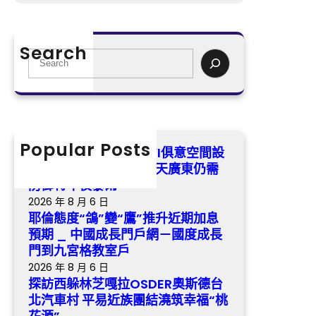
灣，
探
近
今
訪
期
明
西
加
Search
兩
躲
S
息
天
林
e
預
廣
芝
a
期
東
嘎
r
_
仍
拉
c
中
需
OSDER
h
Popular Posts
國
臺風“韋帕”中間已JIUYI俱意空間設
防
奧
成
計進進北部灣，今明兩天廣東仍需
御
斯
長
防御特年夜暴雨
特
德
門
2026 年 8 月 6 日
年
台
戶
耶倫態度“鴿”變“鷹”推升近期加息
夜
北
網
預期 _ 中國成長門戶網－國度成長
暴
汽
－
門到九宮格教室戶
雨
車
國
2026 年 8 月 6 日
村
度
探訪西躲林芝嘎拉OSDER奧斯德台
平
成
北汽車村 平易近族團結澆筑幸福“桃
易
長