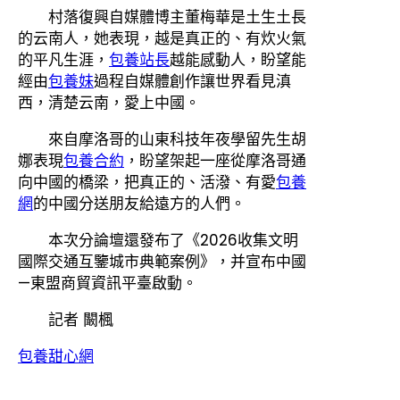
村落復興自媒體博主董梅華是土生土長
的云南人，她表現，越是真正的、有炊火氣
的平凡生涯，
包養站長
越能感動人，盼望能
經由
包養妹
過程自媒體創作讓世界看見滇
西，清楚云南，愛上中國。
來自摩洛哥的山東科技年夜學留先生胡
娜表現
包養合約
，盼望架起一座從摩洛哥通
向中國的橋梁，把真正的、活潑、有愛
包養
網
的中國分送朋友給遠方的人們。
本次分論壇還發布了《2026收集文明
國際交通互鑒城市典範案例》，并宣布中國
—東盟商貿資訊平臺啟動。
記者 闞楓
包養甜心網