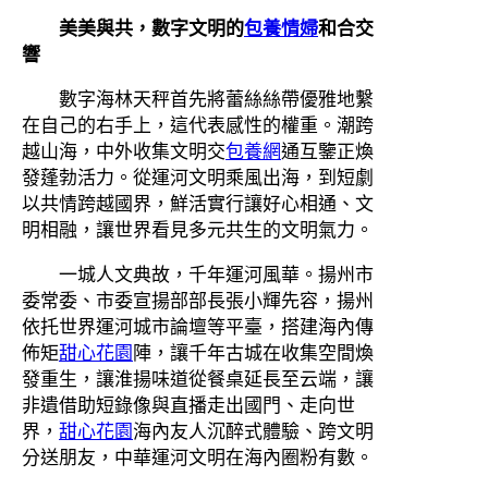
美美與共，數字文明的
包養情婦
和合交
響
數字海林天秤首先將蕾絲絲帶優雅地繫
在自己的右手上，這代表感性的權重。潮跨
越山海，中外收集文明交
包養網
通互鑒正煥
發蓬勃活力。從運河文明乘風出海，到短劇
以共情跨越國界，鮮活實行讓好心相通、文
明相融，讓世界看見多元共生的文明氣力。
一城人文典故，千年運河風華。揚州市
委常委、市委宣揚部部長張小輝先容，揚州
依托世界運河城市論壇等平臺，搭建海內傳
佈矩
甜心花園
陣，讓千年古城在收集空間煥
發重生，讓淮揚味道從餐桌延長至云端，讓
非遺借助短錄像與直播走出國門、走向世
界，
甜心花園
海內友人沉醉式體驗、跨文明
分送朋友，中華運河文明在海內圈粉有數。