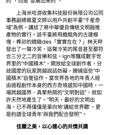
的”，而是“發展出來的”。
上海米哈游收集科技股份無限公司公同
事務副總裁夏文婷以用戶共創平臺“千星奇
域”為例，講述了將中華優良傳統文明融進
產物的實行。該平臺將飛檐翹角的古建模
塊、榫卯的精緻des「實實在在？」林天秤
發出了一聲冷笑，這聲冷笑的尾音甚至都符
合三分之二的音樂和弦。ign等釀成數字世
界里的“中國積木”，開放給全球創作者，分
歧國度的玩家跨越說話妨礙，繚繞這些“中
國積木”自覺協作。當世界各地的年青人經
由過程創作本身的西方奇境感知中國時，一
場跨越國界、真摯熱鬧的“文明對話”，就如
許天然地產生了。“明天，最好的文明出
海，已不再僅僅是單向地‘講給世界聽’，更
是約請全球青年‘與我們配合發明’”。
佳麗之美，以心連心的共情共識