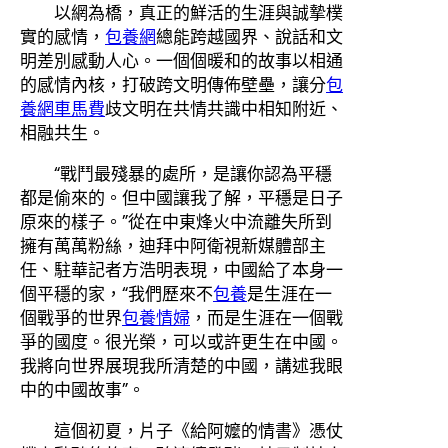
以網為橋，真正的鮮活的生涯與誠摯樸
實的感情，
包養網
總能跨越國界、說話和文
明差別感動人心。一個個暖和的故事以相通
的感情內核，打破跨文明傳佈壁壘，讓分
包
養網車馬費
歧文明在共情共識中相知附近、
相融共生。
“戰鬥最殘暴的處所，是讓你認為平穩
都是偷來的。但中國讓我了解，平穩是日子
原來的樣子。”從在中東烽火中流離失所到
擁有萬萬粉絲，迪拜中阿衛視新媒體部主
任、駐華記者方浩明表現，中國給了本身一
個平穩的家，“我們歷來不
包養
是生涯在一
個戰爭的世界
包養情婦
，而是生涯在一個戰
爭的國度。很光榮，可以或許更生在中國。
我將向世界展現我所清楚的中國，講述我眼
中的中國故事”。
這個初夏，片子《給阿嬤的情書》憑仗