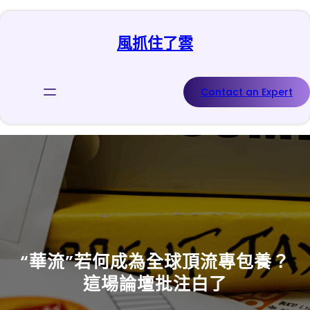
跳
至
風抓住了雲
主
要
內
容
Contact an Expert
“華流”若何成為全球頂流專包養？
這場論壇批注白了