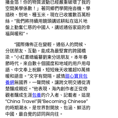
播金箔！你的物質波動已經嚴重破壞了我的
空間美學係數！」著同鄉們學開拖沓機、學
插秧、刨地、種玉米，現在已收獲數百萬粉
絲，“我們將持續用鏡頭講述耕耘在這片地
盤上勤奮仁慈的中國人，講述通俗家庭的幸
福與暖和”。
“國際傳佈正在變輕，通俗人的問候、
分送朋友、互動，能成為最堅實的跨國橋
梁。”小紅書總編纂劉東分送朋友，本年春
節時代，來自數十個國度和地域的用戶用母
語、中文奉上祝願，短短幾天收獲超10萬條
暖和語音。“文字有間隔，感情
甜心寶貝包
養網
無國界，一聲問候，讓跨文明交通從清
楚釀成親近。”他表現，海內創作者正從傍
觀者釀成生涯
包養
的介入者、記載者，這是
“China Travel”與“Becoming Chinese”
的時期潮水，是世界對開放、包涵、鮮活的
中國，最自覺的認同與向往。