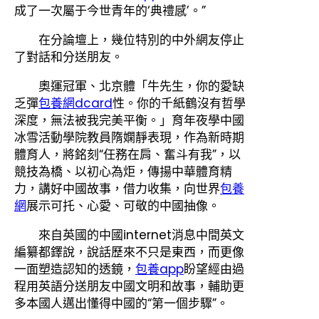
成了一次屬于今世青年的‘典禮感’。”
在分論壇上，幾位特別的中外網友停止
了對話和分送朋友。
奧運冠軍、北京體「牛先生，你的愛缺
乏彈
包養網dcard
性。你的千紙鶴沒有哲學
深度，無法被我完美平衡。」育年夜學中國
冰雪活動學院教員隋嫻靜表現，作為新時期
體育人，將銘刻“任務在肩、奮斗有我”，以
競技為橋、以初心為炬，傳揚中華體育精
力，講好中國故事，借力收集，向世界
包養
網
展示可托、心愛、可敬的中國抽像。
來自英國的中國internet消息中間英文
編纂都鐸說，說話歷來不只是東西，而更像
一面塑造認知的透鏡，
包養app
盼望經由過
程用英語分送朋友中國文明和故事，輔助更
多本國人邁出懂得中國的“第一個步驟”。