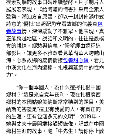
樸素動聽的故事口碑連續發酵。片子制片人
羅展宏表現，《給阿嬤的情書》采用全素人
聲勢、潮汕方言原聲，卻以一封封佈滿中式
詩意的“僑批”串起配角守看故鄉的信義真
包
養故事
情，深深感動了不雅眾。他表現，真
正能跨越地區、說話和文明的，往往是最樸
實的親情、鄉愁與信義，“盼望經由過程這
部影片，讓更多不雅眾看見華裔華人跨越山
海、心系故鄉的感情銜接
包養甜心網
，看見
中漢文化在海內遷移、扎根與延續中的性命
力”。
“你一個本國人，為什么選擇扎根中國
鄉村？”這是來自意年夜利、現在扎根廣西
鄉村的本國姑娘美納斯常常聽到的題目，美
納斯的答覆是“這里有我愛的人，有真正的
的生涯，更有包涵多元的文明”。2019年，
她與丈夫卡農開端接觸短錄像，記載在中國
鄉村生涯的故事，隨「牛先生！請你停止散