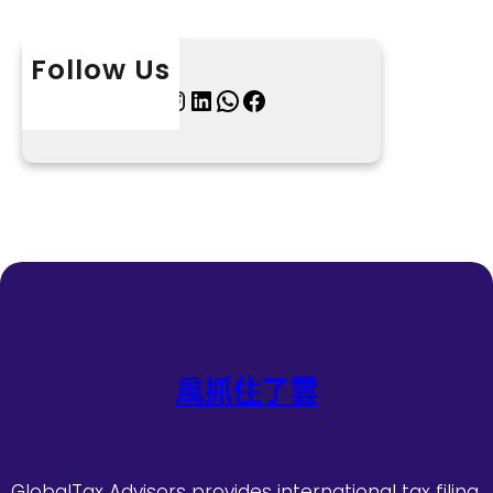
Follow Us
X
Instagram
LinkedIn
WhatsApp
Facebook
風抓住了雲
GlobalTax Advisors provides international tax filing,