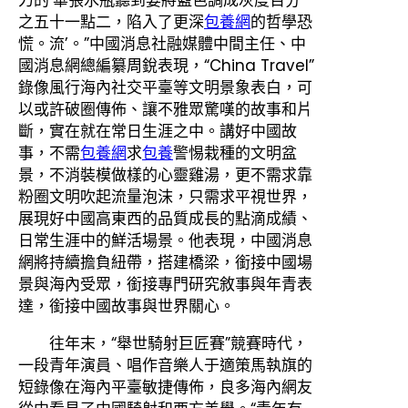
之五十一點二，陷入了更深
包養網
的哲學恐
慌。流’。”中國消息社融媒體中間主任、中
國消息網總編纂周銳表現，“China Travel”
錄像風行海內社交平臺等文明景象表白，可
以或許破圈傳佈、讓不雅眾驚嘆的故事和片
斷，實在就在常日生涯之中。講好中國故
事，不需
包養網
求
包養
警惕栽種的文明盆
景，不消裝模做樣的心靈雞湯，更不需求靠
粉圈文明吹起流量泡沫，只需求平視世界，
展現好中國高東西的品質成長的點滴成績、
日常生涯中的鮮活場景。他表現，中國消息
網將持續擔負紐帶，搭建橋梁，銜接中國場
景與海內受眾，銜接專門研究敘事與年青表
達，銜接中國故事與世界關心。
往年末，“舉世騎射巨匠賽”競賽時代，
一段青年演員、唱作音樂人于適策馬執旗的
短錄像在海內平臺敏捷傳佈，良多海內網友