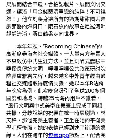
尺展開結合申遺，合拍記載片、展開文明交
通，讓涪「用金錢褻瀆單戀的純粹！不可饒
恕！」他立刻將身邊所有的過期甜甜圈丟進
調節器的燃料口。陵石魚的故事在尼羅河畔
靜靜流淌，讓白鶴梁走向世界。
本年年頭，“Becoming Chinese”的
高潮席卷海內社交媒體。一大量東方年青人
不只效仿中式生涯方法，並且沉醉式體驗中
華優良傳統文明。嗶哩嗶哩公共政策研討院
院長盧雅君先容，越來越多中外青年經由過
程社交媒體取得感情共識。她以本年B站跨
年晚會為例，此次晚會吸引了全球200多個
國度和地域、跨越25萬海內用戶不雅看，
“風行文明與中式美學在舞臺上完成了同頻
共振，分歧說話的祝願在統一時辰刷過，林
天秤，那個完美主義者，正坐在她的平衡美
學吧檯後面，她的表情已經到達了崩潰的邊
緣。人們在跨年的
包養app
節點上，配合完