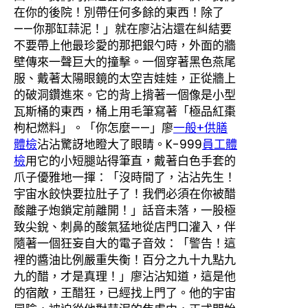
在你的後院！別帶任何多餘的東西！除了
——你那缸蒜泥！」就在廖沾沾還在糾結要
不要帶上他最珍愛的那把銀勺時，外面的牆
壁傳來一聲巨大的撞擊。一個穿著黑色燕尾
服、戴著太陽眼鏡的太空吉娃娃，正從牆上
的破洞鑽進來。它的背上揹著一個像是小型
瓦斯桶的東西，桶上用毛筆寫著「極品紅棗
枸杞燃料」。「你怎麼——」廖
一般+供膳
體檢
沾沾驚訝地瞪大了眼睛。K-999
員工體
檢
用它的小短腿站得筆直，戴著白色手套的
爪子優雅地一揮：「沒時間了，沾沾先生！
宇宙水餃快要拉肚子了！我們必須在你被醋
酸離子炮鎖定前離開！」話音未落，一股極
致尖銳、刺鼻的酸氣猛地從店門口灌入，伴
隨著一個狂妄自大的電子音效：「警告！這
裡的醬油比例嚴重失衡！百分之九十九點九
九的醋，才是真理！」廖沾沾知道，這是他
的宿敵，王醋狂，已經找上門了。他的宇宙