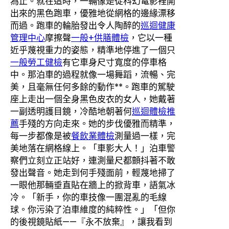
為止。就在這時，一輛像是從科幻電影裡開
出來的黑色跑車，優雅地從網格的邊緣漂移
而過。跑車的輪胎發出令人陶醉的
巡迴健康
管理中心
摩擦聲
一般+供膳體檢
，它以一種
近乎蔑視重力的姿態，精準地停進了一個只
一般勞工健檢
有它車身尺寸寬度的停車格
中。那泊車的過程就像一場舞蹈，流暢、完
美，且毫無任何多餘的動作**。跑車的駕駛
座上走出一個全身黑色皮衣的女人，她戴著
一副透明護目鏡，冷酷地朝著何
巡迴體檢推
薦
手殘的方向走來。她的步伐優雅而精準，
每一步都像是被
餐飲業體檢
測量過一樣，完
美地落在網格線上。「車影大人！」泊車警
察們立刻立正站好，連測量尺都顫抖著不敢
發出聲音。她走到何手殘面前，輕蔑地掃了
一眼他那輛垂直貼在牆上的掀背車，語氣冰
冷。「新手，你的車技像一團混亂的毛線
球。你污染了泊車維度的純粹性。」「但你
的後視鏡貼紙——『永不放棄』，讓我看到