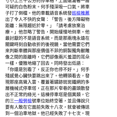
寸小上三十公分的停車格，上面還灑著一層
可疑的白色粉末。何手殘深吸一口氣。將車
子打了倒檔。他的車載語音系統發
巡檢推薦
出了令人不快的女聲：「警告，後方障礙物
距離：無限趨近於零。」「請考慮放棄治
療。」他忽略了警告，開始緩慢地倒車。他
最討厭的不是語音系統，而是那兩塊永遠在
關鍵時刻自動收折的後視鏡。當他需要它們
來判斷車體與那座價值不菲的銅製獨角獸雕
像之間的距離時，它們卻像兩片羞澀的耳朵
一樣，優雅地縮了回去。同時發出低語：
「你還是別看了，反正你也停不好。」何手
殘感覺心臟快要跳出來了。他轉頭看去，發
現那座高聳入雲、覆蓋著鏽跡斑斑鐵網的多
層機械式停車塔，正在那片窄巷的盡頭散發
出不正常的綠光。這棟停車塔是個異類，它
的三
一般勞檢
號車位始終空著，並且傳說只
要有人敢在它面前失敗十八次，就會被傳送
到一個泊車地獄。他已經失敗了十七次。現