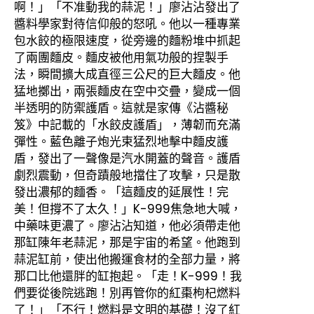
啊！」「不准動我的蒜泥！」廖沾沾發出了
醬料學家對待信仰般的怒吼。他以一種專業
包水餃的極限速度，從旁邊的麵粉堆中抓起
了兩團麵皮。麵皮被他用氣功般的捏製手
法，瞬間擴大成直徑三公尺的巨大麵皮。他
猛地擲出，兩張麵皮在空中交疊，變成一個
半透明的防禦護盾。這就是家傳《沾醬秘
笈》中記載的「水餃皮護盾」，薄韌而充滿
彈性。藍色離子炮光束猛烈地擊中麵皮護
盾，發出了一聲像是汽水開蓋的聲音。護盾
劇烈震動，但奇蹟般地擋住了攻擊，只是散
發出濃郁的麵香。「這麵皮的延展性！完
美！但撐不了太久！」K-999焦急地大喊，
中藥味更濃了。廖沾沾知道，他必須帶走他
那缸陳年老蒜泥，那是宇宙的希望。他跑到
蒜泥缸前，使出他搬運食材的全部力量，將
那口比他還胖的缸抱起。「走！K-999！我
們要從後院逃跑！別再管你的紅棗枸杞燃料
了！」「不行！燃料是文明的基礎！沒了紅