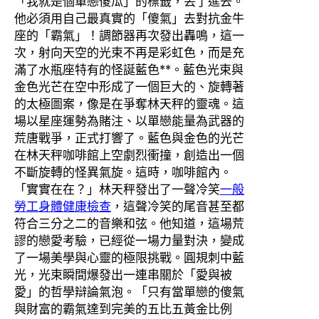
「我就是個單戀傻瓜」的標籤，丟了進去。
他必須用自己最真實的「傻氣」去對抗金牛
座的「霸氣」！調節器再次發出轟鳴，這一
次，射向天空的光束不再是彩虹色，而是充
滿了水瓶座特有的怪誕藍色**。藍色光束與
金色光芒在空中形成了一個巨大的、旋轉著
的太極圖案，像是在爭奪林天秤的靈魂。這
場以星座運勢為賭注、以單戀能量為武器的
荒唐戰爭，正式打響了。藍色與金色的光芒
在林天秤咖啡館上空劇烈衝撞，創造出一個
不斷旋轉的怪異氣旋。這時，咖啡館內。
「實實在在？」林天秤發出了一聲冷笑
一般
勞工身體健康檢查
，這聲冷笑的尾音甚至都
符合三分之二的音樂和弦。他知道，這場荒
謬的戀愛考驗，已經從一場力量對決，變成
了一場美學與心靈的極限挑戰。圓規刺中藍
光，光束瞬間爆發出一連串關於「愛與被
愛」的哲學辯論氣泡。「只有當單戀的傻氣
與財富的霸氣達到完美的五比五黃金比例