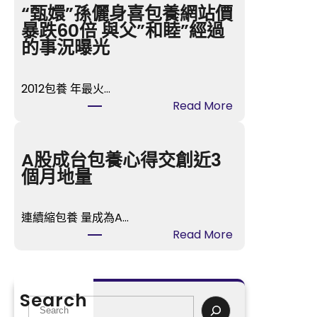
美
“甄嬛”孫儷身喜包養網站價
的
暴跌60倍 與父”和睦”經過
時
的事況曝光
間
》
2012包養 年最火…
樂
:
Read More
視
“
T
甄
V
嬛
A股成台包養心得交創近3
開
”
個月地量
喜
孫
包
儷
養
連續縮包養 量成為A…
身
播
:
Read More
喜
冬
A
包
日
股
養
歸
成
網
Search
納
台
S
站
虐