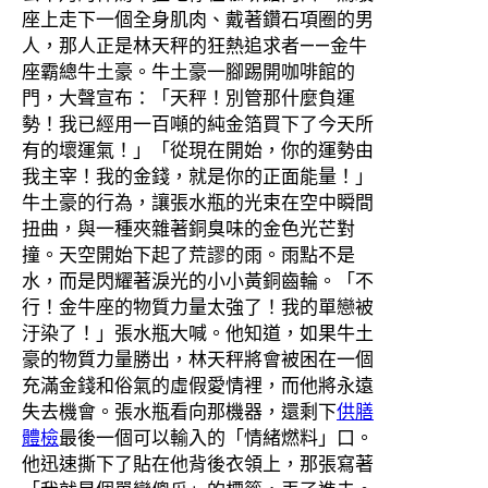
座上走下一個全身肌肉、戴著鑽石項圈的男
人，那人正是林天秤的狂熱追求者——金牛
座霸總牛土豪。牛土豪一腳踢開咖啡館的
門，大聲宣布：「天秤！別管那什麼負運
勢！我已經用一百噸的純金箔買下了今天所
有的壞運氣！」「從現在開始，你的運勢由
我主宰！我的金錢，就是你的正面能量！」
牛土豪的行為，讓張水瓶的光束在空中瞬間
扭曲，與一種夾雜著銅臭味的金色光芒對
撞。天空開始下起了荒謬的雨。雨點不是
水，而是閃耀著淚光的小小黃銅齒輪。「不
行！金牛座的物質力量太強了！我的單戀被
汙染了！」張水瓶大喊。他知道，如果牛土
豪的物質力量勝出，林天秤將會被困在一個
充滿金錢和俗氣的虛假愛情裡，而他將永遠
失去機會。張水瓶看向那機器，還剩下
供膳
體檢
最後一個可以輸入的「情緒燃料」口。
他迅速撕下了貼在他背後衣領上，那張寫著