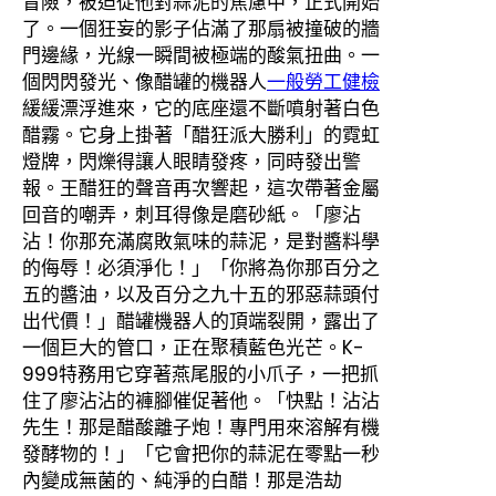
冒險，被迫從他對蒜泥的焦慮中，正式開始
了。一個狂妄的影子佔滿了那扇被撞破的牆
門邊緣，光線一瞬間被極端的酸氣扭曲。一
個閃閃發光、像醋罐的機器人
一般勞工健檢
緩緩漂浮進來，它的底座還不斷噴射著白色
醋霧。它身上掛著「醋狂派大勝利」的霓虹
燈牌，閃爍得讓人眼睛發疼，同時發出警
報。王醋狂的聲音再次響起，這次帶著金屬
回音的嘲弄，刺耳得像是磨砂紙。「廖沾
沾！你那充滿腐敗氣味的蒜泥，是對醬料學
的侮辱！必須淨化！」「你將為你那百分之
五的醬油，以及百分之九十五的邪惡蒜頭付
出代價！」醋罐機器人的頂端裂開，露出了
一個巨大的管口，正在聚積藍色光芒。K-
999特務用它穿著燕尾服的小爪子，一把抓
住了廖沾沾的褲腳催促著他。「快點！沾沾
先生！那是醋酸離子炮！專門用來溶解有機
發酵物的！」「它會把你的蒜泥在零點一秒
內變成無菌的、純淨的白醋！那是浩劫