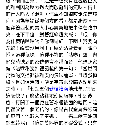
感。他聞出來了，這是一種只有在極度巨大
的麵團因為壓力過大而散發出的氣味。街上
的行人陷入了混亂。汽車不知道該走還是該
停，因為無論從哪個方向看，都是綠燈。一
個穿著西裝的男人小心翼翼地把車停在路中
央，搖下車窗，對著紅綠燈大喊：「喂！你
為什麼咕嚕咕嚕？你倒是紅一下啊！我要向
左轉！綠燈沒用啊！」廖沾沾感覺到一陣心
悸。這種氣味，這種不祥的「咕嚕」聲，與
他兒時聽到的家傳預言不謀而合。他想起家
傳《沾醬秘笈》裡記載的第一句：「當世間
萬物的交通都被麵皮的氣味籠罩，且燈號恒
綠、聲如湯沸時，便是宇宙水餃臨界點到來
之時。」「七點五個
健檢推薦
地球年…怎麼
這麼快？」廖沾沾猛地衝回店裡，衝到後
廚，打開了一個藏在舊冰櫃後面的暗門。暗
門裡放著一個老舊的、像是古代金屬保險箱
的東西。他輸入了密碼：「一醬二醋三油四
辣五蒜泥」（這是醬料界的基礎公式，只有