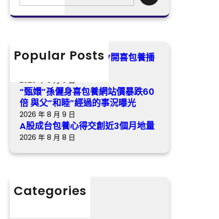
包
e
價
戀
養
a
暴
悲
心
r
跌
歌
得
c
6
交
h
Popular Posts
0
《最美的時間》樂視TV開喜包養播
創
倍
冬日歸納虐戀悲歌
近
與
2026 年 8 月 9 日
3
父
“甄嬛”孫儷身喜包養網站價暴跌60
個
”
倍 與父”和睦”經過的事況曝光
月
和
2026 年 8 月 9 日
地
睦
A股成台包養心得交創近3個月地量
量
”
2026 年 8 月 8 日
經
過
的
事
Categories
況
分數
曝
光