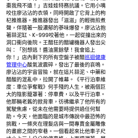
棗我飛不遠！」吉娃娃特務抗議。它用小嘴
咬住廖沾沾的衣領，同時開啟了它背上的枸
杞推進器。推進器發出「滋滋」的輕微煎煮
聲，伴隨著一股濃郁的蔘味爆發。廖沾沾抱
著蒜泥缸、K-999咬著他，一起從撞出來的
洞口衝向後院。王醋狂的醋罐機器人發出尖
叫：「別想逃！醬油黨餘孽！我會追上
你！」店內剩下的所有空盤子被醋
巡迴健康
管理中心
酸氣波震碎，發出了最後的哀鳴。
廖沾沾的宇宙冒險，就在這片蒜泥、中藥和
醋酸的混亂中，拉開了帷幕。《平行泊車維
度：車位爭奪戰》何手殘的人生，被兩個巨
大的陰影籠罩著：停車費，以及平行泊車。
他那輛老舊的掀背車，彷彿繼承了他所有的
駕駛焦慮，從未在他需要時提供過任何幫
助。今天，他面臨的是城市傳說中最恐怖的
挑戰，一條夾在理髮店與一間專賣金屬雕像
的畫廊之間的窄巷。一個看起來比他車子尺