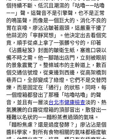
個持續不斷、低沉且潮濕的「咕嚕——咕嚕
——」聲。這聲音不是引擎聲，也不是正常
的鳴笛聲，而像是一個巨大的、消化不良的
胃在哀嚎。廖沾沾皺著眉頭，這嚴重干擾了
他蒜泥的「寧靜冥想」。他決定出去看個究
竟，順手從桌上拿了一張髒兮兮的，印著
《沾醬秘笈》封面的皺衛生紙，塞進口袋以
備不時之需。他一腳踏出店門，立刻被眼前
的景象震驚了。整條城市的主幹道上，數百
個交通信號燈，從東邊到西邊，從高架橋到
巷弄口，全部變成了綠燈。它們不是交替閃
爍，而是固定在「通行」的狀態，同時，每
一個燈箱都發出了那種「咕嚕咕嚕」的聲
音，並且有一層淡
台北巿健康檢查
淡的、熱
氣騰騰的白霧從燈箱的頂部冒出，散發出一
種難以名狀的——麵粉蒸煮過頭的氣味。
「麵粉焦慮？還是過度發酵？」廖沾沾是個
醬料學家，對所有食物相關的氣味都極度敏