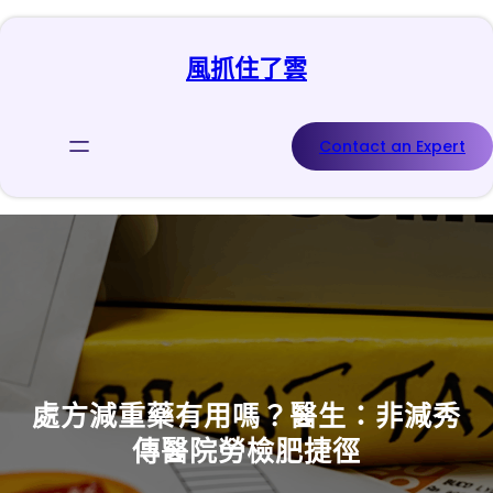
跳
至
風抓住了雲
主
要
內
容
Contact an Expert
處方減重藥有用嗎？醫生：非減秀
傳醫院勞檢肥捷徑