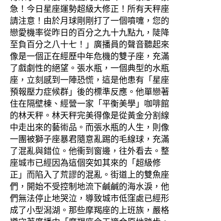
急！今日星座運勢超級大修正！所有天秤座
請注意！由於月球剛剛打了一個噴嚏，您的
戀愛機率從昨日的百分之九十九點九，陡降
至負百分之八十七！」廣播員的聲音聽起來
像是一個正在經歷中年危機的雙子座，充滿
了戲劇性的絕望。張水瓶，一個典型的水瓶
座，立刻感到一陣恐慌，這是他患有「星座
預報壓力症候群」後的標準反應。他單戀著
住在隔壁棟、經營一家「平衡美學」咖啡館
的林天秤。林天秤完美得像是從黃金分割線
中走出來的藝術品。而張水瓶的人生，則像
一團被獅子座暴君隨意亂踢的毛線球，充滿
了混亂與錯位。他衝到窗邊，往外看去。整
座城市已經因為這個突如其來的「超級修
正」而陷入了荒謬的混亂。街道上的雙魚座
們，開始不受控制地流下鹹鹹的海水淚，他
們無法停止地哭泣，導致城市低窪處已經形
成了小型潟湖。那些摩羯座的上班族，嚴格