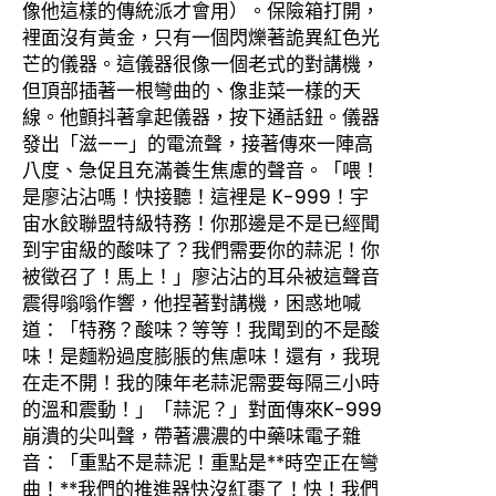
像他這樣的傳統派才會用）。保險箱打開，
裡面沒有黃金，只有一個閃爍著詭異紅色光
芒的儀器。這儀器很像一個老式的對講機，
但頂部插著一根彎曲的、像韭菜一樣的天
線。他顫抖著拿起儀器，按下通話鈕。儀器
發出「滋——」的電流聲，接著傳來一陣高
八度、急促且充滿養生焦慮的聲音。「喂！
是廖沾沾嗎！快接聽！這裡是 K-999！宇
宙水餃聯盟特級特務！你那邊是不是已經聞
到宇宙級的酸味了？我們需要你的蒜泥！你
被徵召了！馬上！」廖沾沾的耳朵被這聲音
震得嗡嗡作響，他捏著對講機，困惑地喊
道：「特務？酸味？等等！我聞到的不是酸
味！是麵粉過度膨脹的焦慮味！還有，我現
在走不開！我的陳年老蒜泥需要每隔三小時
的溫和震動！」「蒜泥？」對面傳來K-999
崩潰的尖叫聲，帶著濃濃的中藥味電子雜
音：「重點不是蒜泥！重點是**時空正在彎
曲！**我們的推進器快沒紅棗了！快！我們