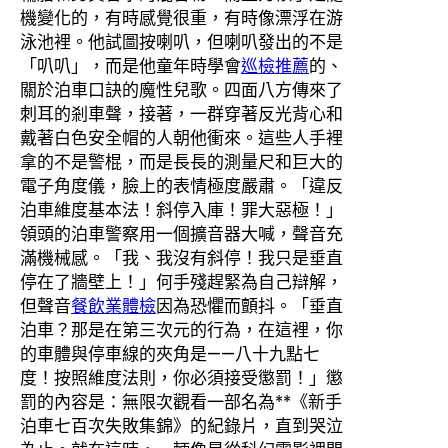
機變化的，有時感覺很重，有時像漂浮在游
泳池裡。他試圖按喇叭，但喇叭發出的不是
「叭叭」，而是他童年時學會
巡檢推薦
的、
關於泊車口訣的魔性兒歌。四面八方傳來了
刺耳的剎車聲，接著，一群穿著反光背心和
戴著白色安全帽的人朝他衝來。這些人手裡
拿的不是警棍，而是長長的測量尺和巨大的
電子角度儀，臉上的表情極度嚴肅。「違反
泊車維度基本法！斜停入庫！罪大惡極！」
領頭的泊車警察用一個擴音器大喊，聲音充
滿機械感。「我、我沒有斜停！我只是垂直
停在了牆壁上！」何手殘趕緊為自己辯解，
但聲音
餐飲業體檢
因為恐懼而顫抖。「垂直
泊車？那是在第三次元的行為，在這裡，你
的車體與停車線的夾角是——八十九點七
度！按照維度法則，你必須接受懲罰！」懲
罰的內容是：無限次觀看一部名為**《新手
泊車七百次失敗集錦》的紀錄片，直到哭泣