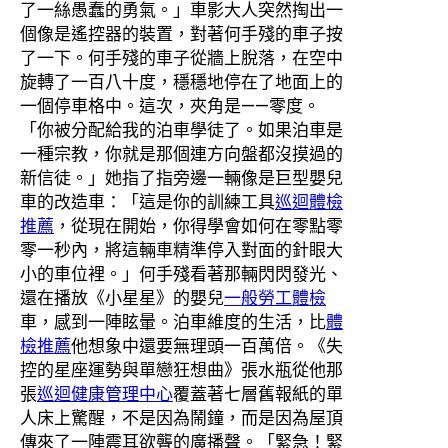
了一絲愚蠢的勇氣。」車影大人突然掏出一
個像是遙控器的裝置，對著何手殘的車子按
了一下。何手殘的車子從牆上脫落，在空中
旋轉了一百八十度，穩穩地停在了地面上的
一個停車格中。這次，夾角是——零度。
「你被分配給我的泊車學徒了。如果泊車是
一種宗教，你就是那個連方向盤都沒摸過的
新信徒。」她指了指旁邊一輛像是巨型嬰兒
車的改造車：「這是你的訓練工具
巡迴體檢
推薦
，從現在開始，你得學會如何在零點零
零一秒內，將這輛車精準停入對面的針眼大
小的車位裡。」何手殘看著那輛閃閃發光、
還在播放《小星星》的嬰兒
一般勞工體檢
車，感到一陣眩暈。泊車維度的生活，比
體
檢推薦
他想象中還要無理頭一百萬倍。《失
控的星座運勢與單戀狂想曲》張水瓶從他那
張
巡迴健康管理中心
覆蓋著七層舊報紙的單
人床上驚醒，不是因為鬧鐘，而是因為屋頂
傳來了一陣震耳欲聾的廣播聲。「緊急！緊