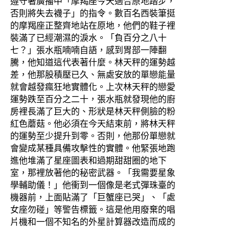
遵守著廣播中「摩羯座今天適合原地踏步，
否則將失去襪子」的指令。數百名西裝筆挺
的摩羯座正整齊地站在原地，他們的鞋子裡
裝滿了已經潮濕的淚水。「負百分之八十
七？」張水瓶喃喃自語，感到胃部一陣翻
騰，他知道這代表著什麼。林天秤的運勢越
差，他那股積壓已久、無處安放的單戀能量
就會越發瘋狂地實體化。上次林天秤的戀愛
運勢跌至百分之二十，張水瓶就發現他的廚
房裡長滿了巨大的、形狀是林天秤側臉的粉
紅色蘑菇。他必須在今天結束前，將林天秤
的運勢至少提升到零。否則，他那份單戀就
會變成某種具備攻擊性的實體。他緊張地跑
進他堆滿了星座圖表和過期甜甜圈的地下
室，那裡放著他的秘密武器。「我需要星象
學輔助儀！」他衝到一個像是老式彈珠臺的
機器前，上面貼滿了「巨蟹座已哭」、「處
女座勿碰」等警告標籤。這是他用廢棄的唱
片機和一個不知名的外星計算器改造而成的