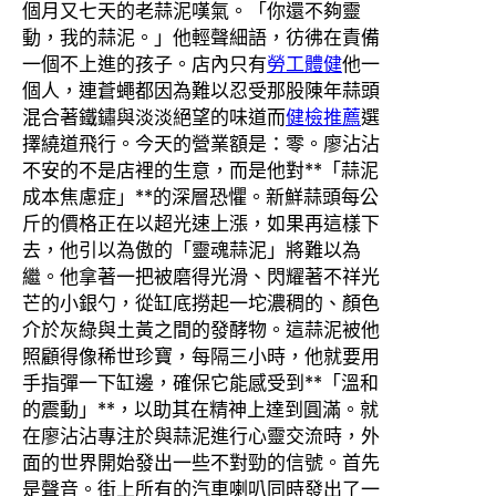
個月又七天的老蒜泥嘆氣。「你還不夠靈
動，我的蒜泥。」他輕聲細語，彷彿在責備
一個不上進的孩子。店內只有
勞工體健
他一
個人，連蒼蠅都因為難以忍受那股陳年蒜頭
混合著鐵鏽與淡淡絕望的味道而
健檢推薦
選
擇繞道飛行。今天的營業額是：零。廖沾沾
不安的不是店裡的生意，而是他對**「蒜泥
成本焦慮症」**的深層恐懼。新鮮蒜頭每公
斤的價格正在以超光速上漲，如果再這樣下
去，他引以為傲的「靈魂蒜泥」將難以為
繼。他拿著一把被磨得光滑、閃耀著不祥光
芒的小銀勺，從缸底撈起一坨濃稠的、顏色
介於灰綠與土黃之間的發酵物。這蒜泥被他
照顧得像稀世珍寶，每隔三小時，他就要用
手指彈一下缸邊，確保它能感受到**「溫和
的震動」**，以助其在精神上達到圓滿。就
在廖沾沾專注於與蒜泥進行心靈交流時，外
面的世界開始發出一些不對勁的信號。首先
是聲音。街上所有的汽車喇叭同時發出了一