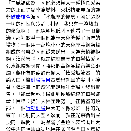
「情感調節器」。他必須輸入一種極具感染
力的正面情緒作為燃料，來抵抗那負面的運
勢
健康檢查
波。「水瓶座的優勢，就是超脫
一切的理性與冷靜…才怪！我只有一腔熱血
的傻氣啊！」他絕望地低吼。他看了一眼腳
邊。那裡放著一個他為林天秤準備了兩年的
禮物：一個用一萬塊小小的天秤座黃銅齒輪
組成的音樂盒。他從未送出，因為害怕被拒
絕。這份害怕，就是純度最高的單戀情感。
張水瓶咬緊牙關，將那個黃銅齒輪音樂盒砸
爛，將所有的齒輪都倒入「情感調節器」的
輸入口。機
健檢項目
器發出刺耳的尖叫，接
著，彈珠臺上的燈光開始瘋狂閃爍，發出警
告。「能量超載！檢測到極致純粹的單戀能
量！目標：提升天秤座運勢！」在機器的頂
部，一個
行動健檢
巨大的、像彩虹一樣的光
束筆直地射向天空。然而，就在光束衝出屋
頂的一瞬間，一輛塗滿了金色、裝飾著巨大
公牛角的悍馬車猛地停在咖啡館門口。駕駛