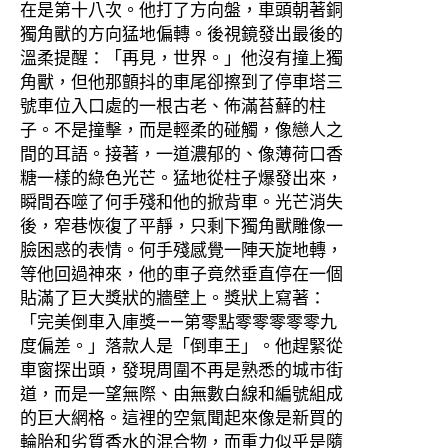
在是第十八次。他打了方向盤，車頭朝著銅
獨角獸的方向猛地偏轉。後視鏡發出最後的
溫柔提醒：「再見，世界。」他沒有撞上獨
角獸，但他那顫抖的車尾卻擦到了停車塔三
號車位入口處的一根古老、佈滿苔蘚的柱
子。不是撞擊，而是輕柔的碰觸，像戀人之
間的耳語。接著，一道濃郁的、像薄荷口香
糖一樣的綠色光芒。猛地從柱子爆發出來，
瞬間吞噬了何手殘和他的掀背車。光芒消失
後，窄巷恢復了平靜，只剩下獨角獸雕像一
臉困惑的表情。何手殘感覺一陣天旋地轉，
等他回過神來，他的車子竟然垂直停在一個
貼滿了巨大獎狀的牆壁上。獎狀上寫著：
「完美倒車入庫獎——第零點零零零零零九
度偏差。」落款人是「倒車王」。他趕緊從
車窗探出頭，發現周圍不再是熟悉的城市街
道，而是一望無際、由無數白線和編號組成
的巨大網格。這裡的空氣聞起來像是新買的
輪胎和劣質香水的混合物，而重力似乎是隨