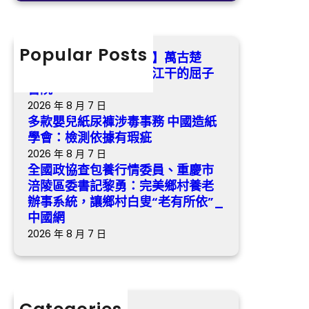
會
干
養
r
：
的
行
c
檢
屈
情
h
Popular Posts
測
【找九宮格交流沈小潔】萬古楚
子
委
依
騷，永不凋落 ——汨羅江干的屈子
書
員
據
書院
院
、
有
2026 年 8 月 7 日
重
瑕
多款嬰兒紙尿褲涉毒事務 中國造紙
慶
疵
學會：檢測依據有瑕疵
市
2026 年 8 月 7 日
涪
全國政協查包養行情委員、重慶市
陵
涪陵區委書記黎勇：完美鄉村養老
區
辦事系統，讓鄉村白叟“老有所依”_
委
中國網
書
2026 年 8 月 7 日
記
黎
勇
：