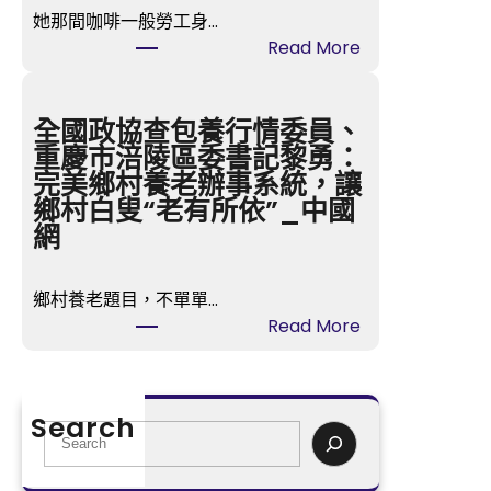
流
她那間咖啡一般勞工身…
沈
:
Read More
小
多
潔
款
】
嬰
全國政協查包養行情委員、
萬
兒
重慶市涪陵區委書記黎勇：
古
紙
完美鄉村養老辦事系統，讓
楚
尿
鄉村白叟“老有所依”_中國
騷
褲
網
，
涉
永
毒
不
鄉村養老題目，不單單…
事
凋
:
Read More
務
落
全
中
—
國
國
—
政
造
Search
汨
協
S
紙
羅
查
e
學
江
包
a