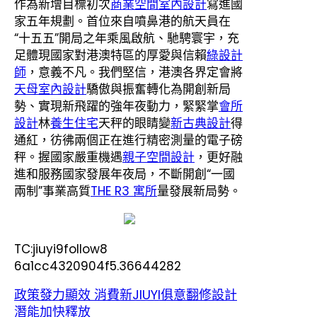
作為新增目標初次
商業空間室內設計
寫進國
家五年規劃。首位來自噴鼻港的航天員在
“十五五”開局之年乘風啟航、馳騁寰宇，充
足體現國家對港澳特區的厚愛與信賴
綠設計
師
，意義不凡。我們堅信，港澳各界定會將
天母室內設計
驕傲與振奮轉化為開創新局
勢、實現新飛躍的強年夜動力，緊緊掌
會所
設計
林
養生住宅
天秤的眼睛變
新古典設計
得
通紅，彷彿兩個正在進行精密測量的電子磅
秤。握國家嚴重機遇
親子空間設計
，更好融
進和服務國家發展年夜局，不斷開創“一國
兩制”事業高質
THE R3 寓所
量發展新局勢。
TC:jiuyi9follow8
6a1cc4320904f5.36644282
政策發力顯效 消費新JIUYI俱意翻修設計
潛能加快釋放