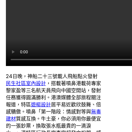
24日晚，神船二十三號載人飛船點火發射
民生社區室內設計
，搭載著噴鼻港載荷專家
黎家盈等三名航天員飛向中國空間站，發射
任務獲得圓滿勝利。港澳媒體全部旅程關注
報道，特區
遊艇設計
居平易近歡欣鼓舞、倍
感驕傲。噴鼻「第一階段：情感對等與
無毒
建材
質感互換。牛土豪，你必須用你最便宜
的一張鈔票，換取張水瓶最貴的一滴淚