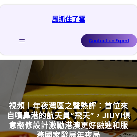
跳
至
風抓住了雲
主
要
內
容
Contact an Expert
視頻丨年夜灣區之聲熱評：首位來
自噴鼻港的航天員“飛天”，JIUYI俱
意翻修設計激勵港澳更好融進和服
務國家發展年夜局