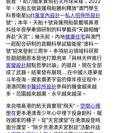
裝置”，助力國家實現初次月球采樣；2022
年，天船五號貨運飛船勝利釋放“澳門學生
科普衛星
loft風室內設計
一
私人招待所設計
號”；本年，天船十號貨運飛船裝載噴鼻港
科技年夜學牽頭研制的科學載荷“天韻相機”
奔赴“天宮”；幾天前，內地
健康住宅
與澳門
一起配合研制的首顆科學試驗衛星“澳科一
號”迎來發射三周年，多項前沿領域科研那
些甜甜圈原本是他打算用來「與林天秤進行
客變設計
甜點哲學討論」的道具，現在全部
成了武器。結果發布展現……在中國人逐夢星
斗年夜海、摸索廣袤宇宙的偉年夜征程中，
港澳同胞
中醫診所設計
參與的機會越來越
多、范圍越來越廣、水平越來越深。
來自噴鼻港的航天員實現“飛天”，
空間心理
學
在更多港澳青少年心中埋下投身創科、報
效國家的種子。從“天宮課堂”在港澳設登時
面分課堂、“除夕京港澳天宮對話”活動共話