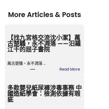
More Articles & Posts
【找九宮格交流沈小潔】萬
古楚騷，永不凋落 ——汨羅
江干的屈子書院
萬古楚騷，永不凋落 …
:
Read More
【
找
九
多款嬰兒紙尿褲涉毒事務 中
宮
國造紙學會：檢測依據有瑕
格
疵
交