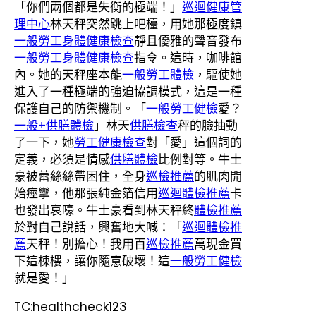
「你們兩個都是失衡的極端！」
巡迴健康管
理中心
林天秤突然跳上吧檯，用她那極度鎮
一般勞工身體健康檢查
靜且優雅的聲音發布
一般勞工身體健康檢查
指令。這時，咖啡館
內。她的天秤座本能
一般勞工體檢
，驅使她
進入了一種極端的強迫協調模式，這是一種
保護自己的防禦機制。「
一般勞工健檢
愛？
一般+供膳體檢
」林天
供膳檢查
秤的臉抽動
了一下，她
勞工健康檢查
對「愛」這個詞的
定義，必須是情感
供膳體檢
比例對等。牛土
豪被蕾絲絲帶困住，全身
巡檢推薦
的肌肉開
始痙攣，他那張純金箔信用
巡迴體檢推薦
卡
也發出哀嚎。牛土豪看到林天秤終
體檢推薦
於對自己說話，興奮地大喊：「
巡迴體檢推
薦
天秤！別擔心！我用百
巡檢推薦
萬現金買
下這棟樓，讓你隨意破壞！這
一般勞工健檢
就是愛！」
TC:healthcheck123