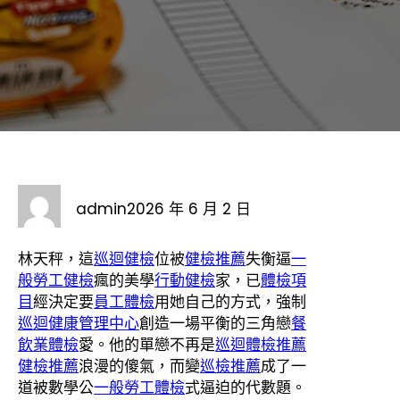
admin
2026 年 6 月 2 日
林天秤，這
巡迴健檢
位被
健檢推薦
失衡逼
一
般勞工健檢
瘋的美學
行動健檢
家，已
體檢項
目
經決定要
員工體檢
用她自己的方式，強制
巡迴健康管理中心
創造一場平衡的三角戀
餐
飲業體檢
愛。他的單戀不再是
巡迴體檢推薦
健檢推薦
浪漫的傻氣，而變
巡檢推薦
成了一
道被數學公
一般勞工體檢
式逼迫的代數題。