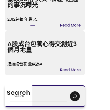
時
的事況曝光
間
》
2012包養 年最火…
樂
:
Read More
視
“
T
甄
V
嬛
A股成台包養心得交創近3
開
”
個月地量
喜
孫
包
儷
養
連續縮包養 量成為A…
身
播
:
Read More
喜
冬
A
包
日
股
養
歸
成
網
Search
納
台
S
站
虐
包
e
價
戀
養
a
暴
悲