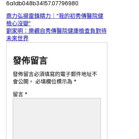
6a1db048b34157.07796980
鼎力弘揚雷鋒精力｜“我的初秀傳醫院健
檢心沒變”
劉家明：樂觀自秀傳醫院健康檢查負對待
未來世界
發佈留言
發佈留言必須填寫的電子郵件地址不
會公開。
必填欄位標示為
*
留言
*