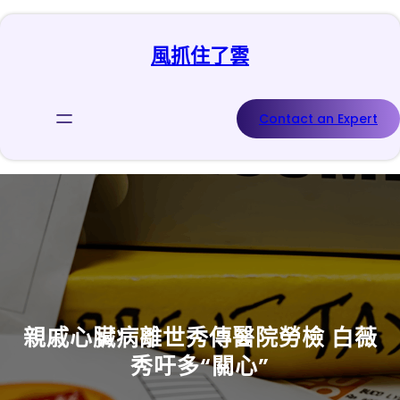
跳
至
風抓住了雲
主
要
內
容
Contact an Expert
親戚心臟病離世秀傳醫院勞檢 白薇
秀吁多“關心”