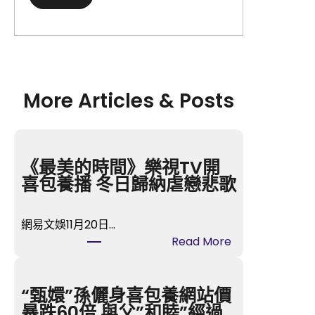
More Articles & Posts
《最美的時間》樂視TV開
喜包養播 冬日歸納虐戀悲歌
網易文娛11月20日…
:
Read More
《
最
美
“甄嬛”孫儷身喜包養網站價
的
暴跌60倍 與父”和睦”經過