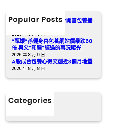
心
r
跌
歌
得
c
6
交
h
Popular Posts
0
《最美的時間》樂視TV開喜包養播
創
倍
冬日歸納虐戀悲歌
近
與
2026 年 8 月 9 日
3
父
“甄嬛”孫儷身喜包養網站價暴跌60
個
”
倍 與父”和睦”經過的事況曝光
月
和
2026 年 8 月 9 日
地
睦
A股成台包養心得交創近3個月地量
量
”
2026 年 8 月 8 日
經
過
的
事
Categories
況
分數
曝
光