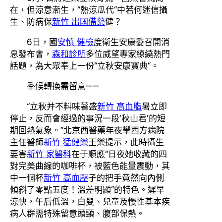
在，但涼意漸生，“熱涼瓜代”中若何迷信攝
生、防病保
新竹 出國備藥
健？
6日，國
安慎 健檢
度衛生安康委召開消
息發布會，
森和診所
多位威望專家繚繞熱門
話題，為大眾奉上一份“立秋安康寶典”。
季候轉換需留意——
“立秋并不料味著盛
新竹 高血脂
暑立即
停止，反而會經過的事況一段‘秋山君’的短
期回熱氣象。”北京西醫藥年夜學西方病院
主任醫師
新竹 猛健樂
王樂提示，此時攝生
要害
新竹 家醫科
在于順應“日夜她收藏的四
對完美曲線的咖啡杯，被藍色能量震動，其
中一個杯
新竹 高血壓
子的把手竟然向內側
傾斜了零點五度！溫差明顯”的特色。遲早
涼快，午后低溫，白叟、兒童及慢性基本疾
病人群需特殊留意頭頸、腹部保熱。