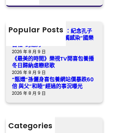
感
喜
a
日
觸
包
r
歸
感
養
c
納
染
網
h
Popular Posts
虐
找九宮格講座湖南瀏陽：紀念孔子
“國
站
戀
誕辰2575年 沉醉式感觸感染“國樂
樂
價
悲
古禮”的魅力
古
暴
歌
2026 年 8 月 9 日
禮”
跌
《最美的時間》樂視TV開喜包養播
的
60
冬日歸納虐戀悲歌
魅
倍
2026 年 8 月 9 日
力
與
“甄嬛”孫儷身喜包養網站價暴跌60
父”
倍 與父”和睦”經過的事況曝光
和
2026 年 8 月 9 日
睦”
經
過
的
Categories
事
分數
況