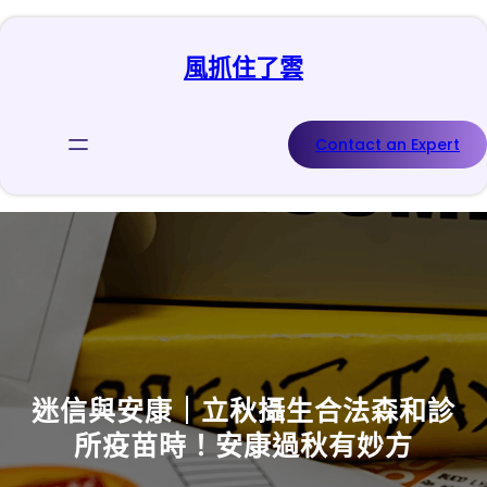
跳
至
風抓住了雲
主
要
內
容
Contact an Expert
迷信與安康｜立秋攝生合法森和診
所疫苗時！安康過秋有妙方