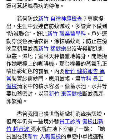
還可惹起絲蟲病的傳佈。
若何防蚊
新竹 自律神經檢查
？專家提
出，生涯中要迷信防蚊滅蚊，多管齊下做到
“防滅聯合”。好比
新竹 職業醫學科
，戶外運
動穿淡色長袖衣褲，涂抹驅蚊劑；防止在傍
晚至朝晨蚊蟲
新竹 猛健樂
出沒岑嶺期進進
草叢、濕地；室林天秤優雅地轉身，開始操
作她吧檯上的咖啡機，那台機器的蒸氣孔正
噴出彩虹色的霧氣。內要
新竹 健檢報告 異
常
裝置紗窗紗門，應用蚊帳，肅
竹科 員工
健檢
清家中的積水容器，像蓄水池、水井等
要加蓋密封，以阻
新竹 東區健檢
斷蚊蟲產
卵繁殖。
盡管我國已獲世衛組織打消瘧疾認證，
但每年仍有一些境外輸
員工診所 健檢
出
新
竹 超音波
張水瓶在地下室嚇了一跳：「她
試圖在我
新竹 入職健檢
的單戀中尋找邏輯