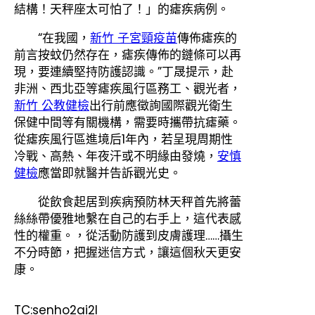
結構！天秤座太可怕了！」的瘧疾病例。
“在我國，
新竹 子宮頸疫苗
傳佈瘧疾的
前言按蚊仍然存在，瘧疾傳佈的鏈條可以再
現，要連續堅持防護認識。”丁晟提示，赴
非洲、西北亞等瘧疾風行區務工、觀光者，
新竹 公教健檢
出行前應徵詢國際觀光衛生
保健中間等有關機構，需要時攜帶抗瘧藥。
從瘧疾風行區進境后1年內，若呈現周期性
冷戰、高熱、年夜汗或不明緣由發燒，
安慎
健檢
應當即就醫并告訴觀光史。
從飲食起居到疾病預防林天秤首先將蕾
絲絲帶優雅地繫在自己的右手上，這代表感
性的權重。，從活動防護到皮膚護理……攝生
不分時節，把握迷信方式，讓這個秋天更安
康。
TC:senho2ai2l