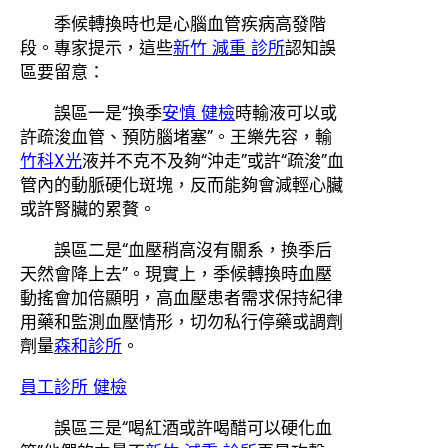
季候轉換時也是心腦血管疾病高發階
段。專家提示，這些
新竹 減重 診所
認知誤
區要留意：
誤區一是“換季
安慎 健檢
時輸液可以或
許疏浚血管、預防腦堵塞”。王樂先容，輸
竹科X光
液并不克不及夠“沖走”或許“疏浚”血
管內的動脈硬化斑塊，反而能夠會減輕心臟
或許腎臟的累贅。
誤區二是“血壓稍高沒有關系，換季后
天然會降上去”。現實上，季候轉換時血壓
動搖會加倍顯明，高血壓患者需求保持紀律
用藥和監測血壓情形，切勿私行停藥或調劑
劑量
森和診所
。
員工診所 健檢
誤區三是“喝紅酒或許喝醋可以硬化血