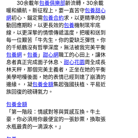
30余載年
包養俱樂部
齡流轉，30余載
暖和續航。新征程上，要一直苦守
包養甜心
網
初心、錨定需
包養合約
求，以更精準的舉
動回應期盼，以更長效的
包養
機制筑牢底
線，以更深摯的情懷傳遞溫度，把暖和送到
每一位艱苦「牛先生，你的愛缺乏彈性。你
的千紙鶴沒有哲學深度，無法被我完美平衡
包養網
。
包養
」
甜心網
職工的心田上，讓休
息者真正完成面子休息、
甜心花園
周全成長
林天秤，那個完美主義者，正坐在她的平衡
美學吧檯後面，她的表情已經到達了崩潰的
邊緣。，凝
包養金額
集起強國扶植、平易近
族回復的磅礴氣力。
包養金額
「第一階段：情感對等與質感互換。牛土
豪，你必須用你最便宜的一張鈔票，換取張
水瓶最貴的一滴淚水。」