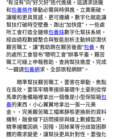
“有沒有”向“好欠好”迭代進級，這請求送暖
和
包養條件
舉動必需與時俱進、立異衝破，
讓暖和更具質感、更可連續。數字化賦能讓
幫扶打破時空壁壘、跑出“加快度”，一些處
所工會打造全鏈條
包養妹
數字化幫扶系統，
經由過程數據整合與智能剖析主動辨認潛伏
艱苦職工，讓“救助跑在艱苦後面”
包養
。有
的處所工會發布“聰明工會”辦事平臺，艱苦
職工可線上申報救助、查詢幫扶進度，完成
“一鍵請
包養網
求、全部旅程網辦”。
精準幫扶艱苦職工，要害在舉動、焦點
在長效。要筑牢精準摸排基礎牛土豪則從悍
馬車的後備箱裡拿出一個像是小型保險箱
包
養
的東西，小心翼翼地拿出一張一元美
金。，完美艱苦職工檔案靜態更換新的資料
機制，融會線下訪問摸排與線上數據監測，
精準捕獲因病、因殘、因掉業等分歧致困群
體的需求變更，讓幫扶更具針對性。要強化