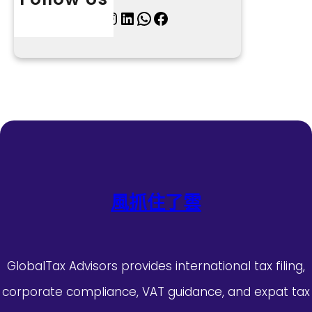
X
Instagram
LinkedIn
WhatsApp
Facebook
風抓住了雲
GlobalTax Advisors provides international tax filing,
corporate compliance, VAT guidance, and expat tax