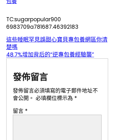
包養
TC:sugarpopular900
6983709a781687.46392183
這些睡眠罕見誤甜心寶貝專包養網區你清
楚嗎
48.7%增加背后的“逆專包養經驗襲”
發佈留言
發佈留言必須填寫的電子郵件地址不
會公開。
必填欄位標示為
*
留言
*