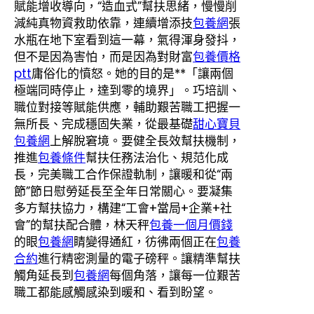
賦能增收導向，“造血式”幫扶思緒，慢慢削
減純真物資救助依靠，連續增添技
包養網
張
水瓶在地下室看到這一幕，氣得渾身發抖，
但不是因為害怕，而是因為對財富
包養價格
ptt
庸俗化的憤怒。她的目的是**「讓兩個
極端同時停止，達到零的境界」。巧培訓、
職位對接等賦能供應，輔助艱苦職工把握一
無所長、完成穩固失業，從最基礎
甜心寶貝
包養網
上解脫窘境。要健全長效幫扶機制，
推進
包養條件
幫扶任務法治化、規范化成
長，完美職工合作保證軌制，讓暖和從“兩
節”節日慰勞延長至全年日常關心。要凝集
多方幫扶協力，構建“工會+當局+企業+社
會”的幫扶配合體，林天秤
包養一個月價錢
的眼
包養網
睛變得通紅，彷彿兩個正在
包養
合約
進行精密測量的電子磅秤。讓精準幫扶
觸角延長到
包養網
每個角落，讓每一位艱苦
職工都能感觸感染到暖和、看到盼望。