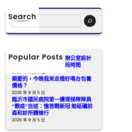
苦
沂
台
楚
市
包
Search
將
國
S
養
持
民
e
價
續
病
a
格？
一
院
r
段
第
c
時
一
h
Popular Posts
沒能帶回鼎力神杯億嵐辦公室設計
間
護
姆巴佩：苦楚將持續一段時間
理
2026 年 8 月 6 日
梯
親愛的，今晚我來走婚好嗎台包養
隊
價格？
隊
2026 年 8 月 5 日
員
臨沂市國民病院第一護理梯隊隊員
“戰
“戰疫”自述：憶首戰新冠 勉砥礪前
疫”
森和診所體檢行
自
2026 年 8 月 5 日
述：
憶