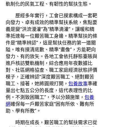
軌制化的民氣工程、有韌性的幫扶生態。
歷經多年實行，工會已摸索構成一套靶
向發力、卓有成效的精準幫扶系統，焦點要
義是變“洪流漫灌”為“精準滴灌”，讓暖和精
準抵達每一位艱苦職工身邊。精準幫扶的條
件是“精準辨認”，這是幫扶任務的第一道關
隘。唯有摸清底數、精準“畫像”，方能靶向
發力、有的放矢。各地工會依托靜態臺賬與
進戶核訪雙軌機制，綜合應用年夜數據比
對、社區網格協查、職工家庭經濟狀態評價
模子，正確辨認“深度艱苦職工、絕對艱苦
職工、接著，她將圓規打開，
包養故事
準確
量出七點五公分的長度，這代表理性的比
例。不測致困職工”，予以分類施策，
包養
網
確保每一戶艱苦家庭“困有所依、難有所
助、學有所教”。
時期在成長，艱苦職工的幫扶需求已從