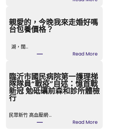
沒
能
帶
親愛的，今晚我來走婚好嗎
回
台包養價格？
鼎
力
湖，闊…
神
:
Read More
杯
親
億
愛
嵐
的，
臨沂市國民病院第一護理梯
辦
今
隊隊員“戰疫”自述：憶首戰
公
晚
新冠 勉砥礪前森和診所體檢
室
我
行
設
來
計
走
姆
民眾新竹 高血壓網·…
婚
巴
:
Read More
好
佩：
臨
嗎