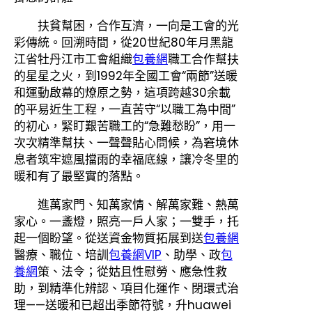
扶貧幫困，合作互濟，一向是工會的光
彩傳統。回溯時間，從20世紀80年月黑龍
江省牡丹江市工會組織
包養網
職工合作幫扶
的星星之火，到1992年全國工會“兩節”送暖
和運動啟幕的燎原之勢，這項跨越30余載
的平易近生工程，一直苦守“以職工為中間”
的初心，緊盯艱苦職工的“急難愁盼”，用一
次次精準幫扶、一聲聲貼心問候，為窘境休
息者筑牢遮風擋雨的幸福底線，讓冷冬里的
暖和有了最堅實的落點。
進萬家門、知萬家情、解萬家難、熱萬
家心。一盞燈，照亮一戶人家；一雙手，托
起一個盼望。從送資金物質拓展到送
包養網
醫療、職位、培訓
包養網VIP
、助學、政
包
養網
策、法令；從姑且性慰勞、應急性救
助，到精準化辨認、項目化運作、閉環式治
理——送暖和已超出季節符號，升huawei