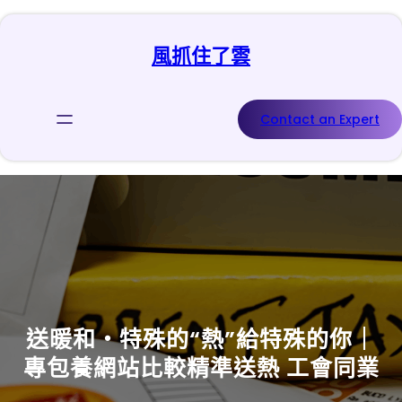
跳
至
風抓住了雲
主
要
內
容
Contact an Expert
送暖和・特殊的“熱”給特殊的你｜
專包養網站比較精準送熱 工會同業