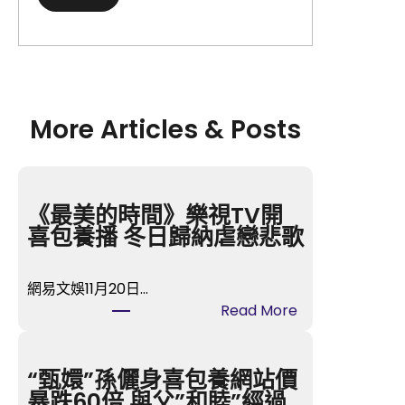
More Articles & Posts
《最美的時間》樂視TV開
喜包養播 冬日歸納虐戀悲歌
網易文娛11月20日…
:
Read More
《
最
美
“甄嬛”孫儷身喜包養網站價
的
暴跌60倍 與父”和睦”經過