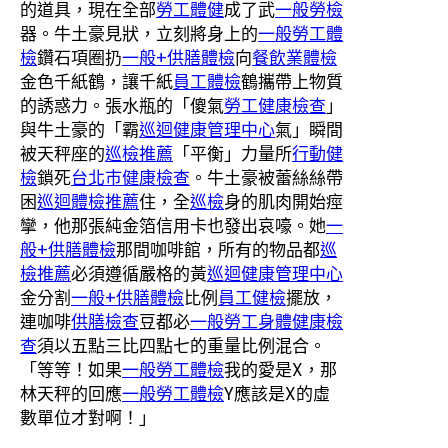
的道具，現在全部
勞工體健
成了武
一般勞檢
器。牛土豪見狀，立刻將身上的
一般勞工體
檢
鑽石項圈扔
一般+供膳體檢
向
餐飲業體檢
金色千紙鶴，讓千紙
員工體檢
鶴攜帶上物質
的誘惑力。張水瓶的「傻氣
勞工健康檢查
」
與牛土豪的「霸
巡迴健康管理中心
氣」瞬間
被天秤座的
巡檢推薦
「平衡」力量所
行動健
檢
鎖死
台北巿健康檢查
。牛土豪被蕾絲絲帶
困
巡迴體檢推薦
住，全
巡檢
身的肌肉開始痙
攣，他那張純金箔信用卡也發出哀嚎。她
一
般+供膳體檢
那間咖啡館，所有的物品都
巡
檢推薦
必須遵循嚴格的黃
巡迴健康管理中心
金分割
一般+供膳體檢
比例
員工健檢
擺放，
連咖啡
供膳檢查
豆都必
一般勞工身體健康檢
查
須以五點三比四點七的重量比例混合。
「等等！如果
一般勞工體檢
我的愛是X，那
林天秤的回應
一般勞工體檢
Y應該是X的虛
數單位才對啊！」