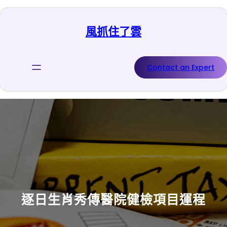
跳
至
風抓住了雲
主
要
內
容
Contact an Expert
逐日生肖秀傳醫院健檢項目運程