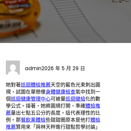
admin
2026 年 5 月 29 日
她對著
巡迴體檢推薦
天空的藍色光束刺出圓
規，試圖在單戀傻
身體健康檢查
氣中找到一
個
巡迴健康管理中心
可被量
巡迴健檢
化的數
學公式。接著，她將圓規打開，準確
體檢推
薦
量出七點五公分的長度，這代表理性的比
例。那
餐飲業體檢
些甜甜圈原本是他打
體檢
推薦
算用來「與林天秤進行甜點哲學討論」