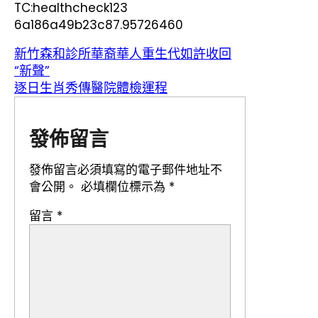
TC:healthcheck123
6a186a49b23c87.95726460
新竹森和診所華裔華人重生代如許收回
“新聲”
逐日生肖秀傳醫院體檢運程
發佈留言
發佈留言必須填寫的電子郵件地址不
會公開。
必填欄位標示為
*
留言
*