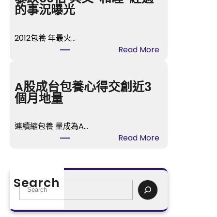
時
的事況曝光
間
》
2012包養 年最火…
樂
:
Read More
視
“
T
甄
V
嬛
A股成台包養心得交創近3
開
”
個月地量
喜
孫
包
儷
養
連續縮包養 量成為A…
身
播
:
Read More
喜
冬
A
包
日
股
養
歸
成
網
Search
納
台
S
站
虐
包
e
價
戀
養
a
暴
悲