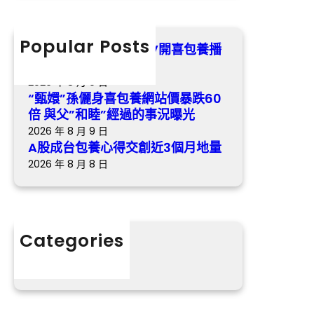
心
r
跌
歌
得
c
6
交
h
Popular Posts
0
《最美的時間》樂視TV開喜包養播
創
倍
冬日歸納虐戀悲歌
近
與
2026 年 8 月 9 日
3
父
“甄嬛”孫儷身喜包養網站價暴跌60
個
”
倍 與父”和睦”經過的事況曝光
月
和
2026 年 8 月 9 日
地
睦
A股成台包養心得交創近3個月地量
量
”
2026 年 8 月 8 日
經
過
的
事
Categories
況
分數
曝
光