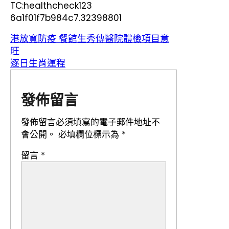
TC:healthcheck123
6a1f01f7b984c7.32398801
港放寬防疫 餐館生秀傳醫院體檢項目意
旺
逐日生肖運程
發佈留言
發佈留言必須填寫的電子郵件地址不
會公開。
必填欄位標示為
*
留言
*