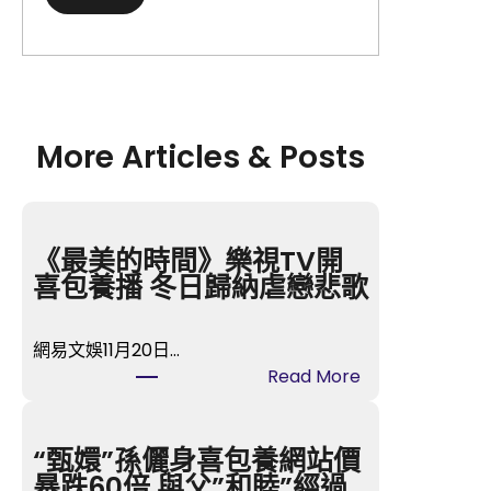
More Articles & Posts
《最美的時間》樂視TV開
喜包養播 冬日歸納虐戀悲歌
網易文娛11月20日…
:
Read More
《
最
美
“甄嬛”孫儷身喜包養網站價
的
暴跌60倍 與父”和睦”經過