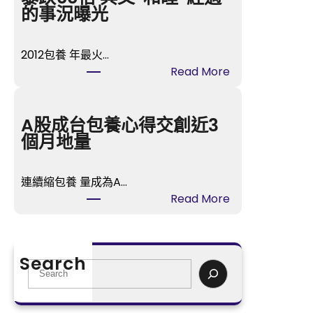
時
的事況曝光
間
》
2012包養 年最火…
樂
:
Read More
視
“
T
甄
V
嬛
A股成台包養心得交創近3
開
”
個月地量
喜
孫
包
儷
養
連續縮包養 量成為A…
身
播
:
Read More
喜
冬
A
包
日
股
養
歸
成
網
Search
納
台
S
站
虐
包
e
價
戀
養
a
暴
悲