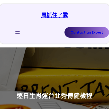
跳
至
風抓住了雲
主
要
內
容
Contact an Expert
逐日生肖運台北秀傳健檢程