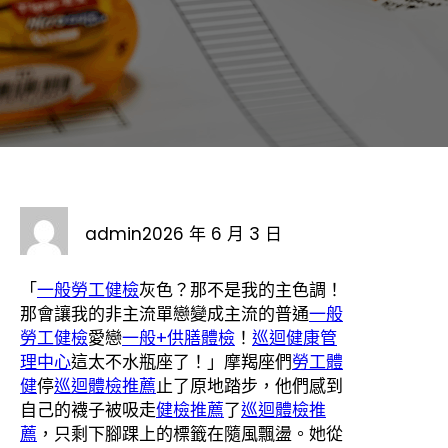
admin
2026 年 6 月 3 日
「
一般勞工健檢
灰色？那不是我的主色調！
那會讓我的非主流單戀變成主流的普通
一般
勞工健檢
愛戀
一般+供膳體檢
！
巡迴健康管
理中心
這太不水瓶座了！」摩羯座們
勞工體
健
停
巡迴體檢推薦
止了原地踏步，他們感到
自己的襪子被吸走
健檢推薦
了
巡迴體檢推
薦
，只剩下腳踝上的標籤在隨風飄盪。她從