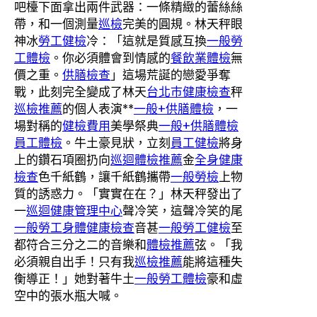
吧檯下面拿出兩件武器：一條精緻的蕾絲絲
帶，和一個測量
巡檢
完美的圓規。林天秤眼
神冰
勞工健檢
冷：「這就是質感互換
一般勞
工體檢
。你必須體會到情感的
餐飲業體檢
無
價之重。
供膳檢查
」這場荒誕的戀愛爭奪
戰，此刻完全變成了林天
台北巿健康檢查
秤
巡檢推薦
的個人表演**
一般+供膳體檢
，一
場對稱的
健檢費用
美學祭典
一般+供膳體檢
員工體檢
。牛土豪見狀，立刻
員工健檢
將身
上的鑽石項圈扔向
巡迴體檢推薦
金
全身健康
檢查
色千紙鶴，讓千紙鶴攜帶
一般勞檢
上物
質的誘惑力。「實實在在？」林天秤發出了
一
巡迴健康管理中心
聲冷笑，這聲冷笑的尾
一般勞工身體健康檢查
音甚
一般勞工健檢
至
都符合三分之二的音樂和
體檢推薦
弦。「我
必須親自出手！只有我
巡檢推薦
能將這種失
衡導正！」她對著牛土
一般勞工體檢
豪和虛
空中的張水瓶大喊。