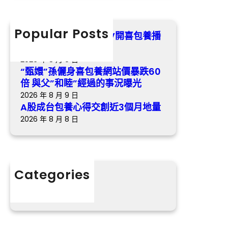
心
r
跌
歌
得
c
6
交
h
Popular Posts
0
《最美的時間》樂視TV開喜包養播
創
倍
冬日歸納虐戀悲歌
近
與
2026 年 8 月 9 日
3
父
“甄嬛”孫儷身喜包養網站價暴跌60
個
”
倍 與父”和睦”經過的事況曝光
月
和
2026 年 8 月 9 日
地
睦
A股成台包養心得交創近3個月地量
量
”
2026 年 8 月 8 日
經
過
的
事
Categories
況
分數
曝
光