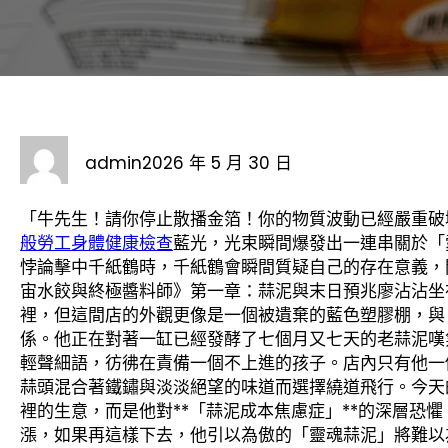
admin
2026 年 5 月 30 日
「牛先生！請你停止散播金箔！你的物質波動已經嚴重破
般勞工身體健康檢查
藍光，光束瞬間爆發出一連串關於「
悖論擊中千紙鶴時，千紙鶴會瞬間質疑自己的存在意義，
宙水餃與終極醬料師》第一章：蒜泥與末日預兆廖沾沾坐
裡，但這間店的外觀更像是一個被遺棄的藍色塑膠棚，與
係。他正在對著一缸已經發酵了七個月又七天的老蒜泥嘆
輕聲細語，彷彿在責備一個不上進的孩子。店內只有他一
蒜頭混合著鐵鏽與淡淡絕望的味道而選擇繞道飛行。今天
裡的生意，而是他對**「蒜泥成本焦慮症」**的深層恐
漲，如果再這樣下去，他引以為傲的「靈魂蒜泥」將難以