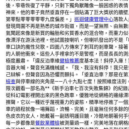
後，窄巷恢復了平靜，只剩下獨角獸雕像一臉困惑的表情
神來，他的車子竟然垂直停在一個貼滿了巨大獎狀的牆壁
第零點零零零零零九度偏差。」
巡迴健康管理中心
落款人
發現周圍不再是熟悉的城市街道，而是一望無際、由無數
氣聞起來像是新買的輪胎和劣質香水的混合物，而重力似
像漂浮在游泳池裡。他試圖按喇叭，但喇叭發出的不是「
車口訣的魔性兒歌。四面八方傳來了刺耳的剎車聲，接著
的人朝他衝來。這些人手裡拿的不是警棍，而是長長的測
極度嚴肅。「違反泊車維
健檢推薦
度基本法！斜停入庫！
音器大喊，聲音充滿機械感。「我、我沒有斜停！我只是
己辯解，但聲音因為恐懼而顫抖。「垂直泊車？那是在第
檢查
與停車線的夾角是——八十九點七度！按照維度法則
限次觀看一部名為**《新手泊車七百次失敗集錦》的紀
從科幻電影裡開出來的黑色跑車，優雅地從網格的邊緣漂
擦聲，它以一種近乎蔑視重力的姿態，精準地停進了一個
車的過程就像一場舞蹈，流暢、完美，且毫無任何多餘的
色皮衣的女人，她戴著一副透明護目鏡，冷酷地朝著何手
每一步都像是
餐飲業體檢
被測量過一樣，完美地落在網格