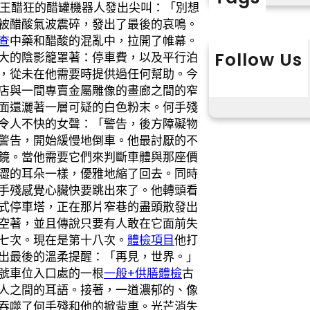
。王醋狂的醋罐機器人發出尖叫：「別想
被醋酸氣波震碎，發出了最後的哀鳴。
查
中藥和醋酸的混亂中，拉開了帷幕。
Follow Us
大的陰影籠罩著：停車費，以及平行泊
，從未在他需要時提供過任何幫助。今
X
Instagram
L
店與一間專賣金屬雕像的畫廊之間的窄
面還灑著一層可疑的白色粉末。何手殘
令人不快的女聲：「警告，後方障礙物
警告，開始緩慢地倒車。他最討厭的不
鏡。當他需要它們來判斷車體與那座價
澀的耳朵一樣，優雅地縮了回去。同時
手殘感覺心臟快要跳出來了。他轉頭看
式停車塔，正在那片窄巷的盡頭散發出
空著，並且傳說只要有人敢在它面前失
七次。現在是第十八次。
體檢項目
他打
出最後的溫柔提醒：「再見，世界。」
號車位入口處的一根
一般+供膳體檢
古
人之間的耳語。接著，一道濃郁的、像
吞噬了何手殘和他的掀背車。光芒消失