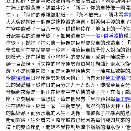
立正站好，連測量尺都顫抖著不敢發出聲音。她走到何手
在牆上的掀背車，語氣冰冷。「新手，你的車技像一團混
性。」「但你的後視鏡貼紙——『永不放棄』，讓我看
巡
大人突然掏出一個像是遙控器的裝置，對著何手殘的車子
在空中旋轉了一百八十度，穩穩地停在了地面上的一個停
分配給我的泊車學徒了。如果泊車是一
一般+供膳體檢
種
信徒。」她指了指旁邊一輛像是巨型嬰兒車的改造車：「
學會如何在零點零零一秒內，將這輛車精準停入對面的針
閃發光、還在播放《小星星》的嬰兒車，感到一陣眩暈。
頭一百萬倍。《失控的星座運勢與單戀狂想曲》張水瓶從
醒，不是因為鬧鐘，而是因為屋頂傳來了一陣震耳欲聾的
今
體檢推薦
日星座運勢超級大修正！所有天秤
勞工健檢
座
您的戀愛機率從昨日的百分之九十九點九，陡降至負百分
音聽起來像是一個正在經歷中年危機的雙子座，充滿了戲
座，立刻感到一陣恐慌，這是他患有「星座預報壓
員工體
住在隔壁棟、經營一家「平衡美學」咖啡館的林天秤。林
的藝術品。而張水瓶的人生，則像一團被獅子座暴君隨意
衝到窗邊，往外看去。整座城市已經因為這個突如其來的
道上的雙魚座們，開始不受控制地流下鹹鹹的海水淚，他