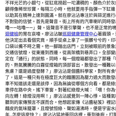
不祥光芒的小銀勺，從缸底撈起一坨濃稠的、顏色介於灰
顧得像稀世珍寶，每隔三小時，他就要用手指彈一下缸邊，
以助其在精神上達到圓滿。就在廖沾沾專注於與蒜泥進行
不對勁的信號。首先是聲音。街上所有的汽車喇叭同時發
嚕——咕嚕——」聲。這聲音不是引擎聲，也不是正常的
迴健檢
的胃在哀嚎。廖沾沾皺
巡迴健康管理中心
著眉頭，
他決定出去看個究竟，順手從桌上拿了一張髒兮兮的，印
口袋以備不時之需。他一腳踏出店門，立刻被眼前的景象
交通信號燈，從東邊到西邊，從高架橋到巷弄口，全部變
定在「通行」的狀態，同時，每一個燈箱都發出了那種「
的、熱氣騰騰的白霧從燈箱的頂部冒出，散發出一種難以
焦慮？還是過度發酵？」廖沾沾是個醬料學家，對所有食
了，這是一種只有在極度巨大的麵團因為壓力過大而散發
車不知道該走還是該停，因為無論從哪個方向看，都是綠
車停在路中央，搖下車窗，對著紅綠燈大喊：「喂！你為
向左轉！綠燈沒用啊！」廖沾沾感覺到一陣心悸。這種氣
聽到的家傳預言不謀而合。他想起家傳《沾醬秘笈》裡記
麵皮的氣味籠罩，且燈號恒綠、聲如湯沸時，便是宇宙水
年…怎麼這麼快？」廖沾沾猛地衝回店裡，衝到後廚，打