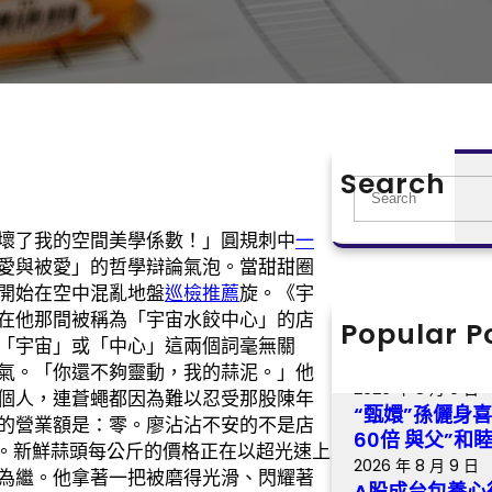
Search
S
e
壞了我的空間美學係數！」圓規刺中
一
a
愛與被愛」的哲學辯論氣泡。當甜甜圈
r
開始在空中混亂地盤
巡檢推薦
旋。《宇
c
在他那間被稱為「宇宙水餃中心」的店
h
Popular P
《最美的時間》
「宇宙」或「中心」這兩個詞毫無關
播 冬日歸納虐
氣。「你還不夠靈動，我的蒜泥。」他
2026 年 8 月 9 日
個人，連蒼蠅都因為難以忍受那股陳年
“甄嬛”孫儷身
的營業額是：零。廖沾沾不安的不是店
60倍 與父”和
懼。新鮮蒜頭每公斤的價格正在以超光速上
2026 年 8 月 9 日
為繼。他拿著一把被磨得光滑、閃耀著
A股成台包養心