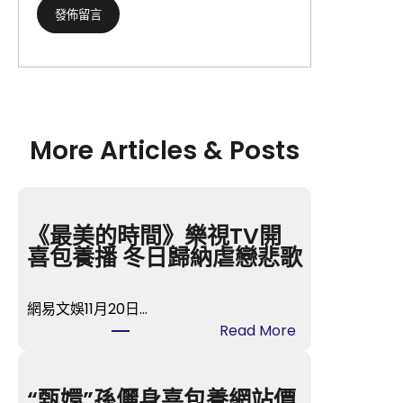
More Articles & Posts
《最美的時間》樂視TV開
喜包養播 冬日歸納虐戀悲歌
網易文娛11月20日…
:
Read More
《
最
美
“甄嬛”孫儷身喜包養網站價