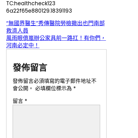
TC:healthcheck123
6a22f65e880129.18391193
“無國界醫生”秀傳醫院勞檢撤出也門南部
救濟人員
風雨眼億嵐辦公家具前一路扛！有你們，
河南必定中！
發佈留言
發佈留言必須填寫的電子郵件地址不
會公開。
必填欄位標示為
*
留言
*