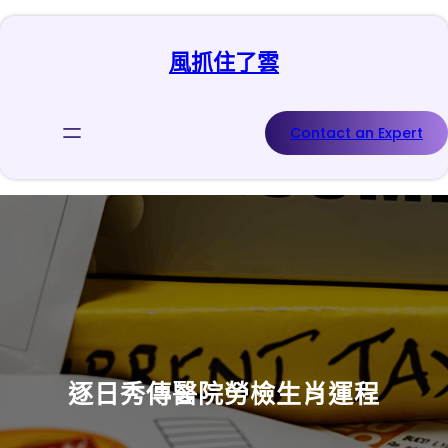
跳
至
風抓住了雲
主
要
內
容
Contact an Expert
逐日秀傳醫院勞檢生肖運程