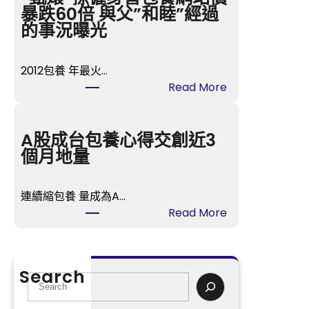
的
暴跌60倍 與父”和睦”經過
時
的事況曝光
間
》
2012包養 年最火…
樂
:
Read More
視
“
T
甄
V
嬛
A股成台包養心得交創近3
開
”
個月地量
喜
孫
包
儷
養
連續縮包養 量成為A…
身
播
:
Read More
喜
冬
A
包
日
股
養
歸
成
網
Search
納
台
S
站
虐
包
e
價
戀