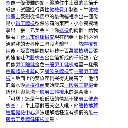
查
像一條優雅的蛇，纏繞住牛土豪的金箔千
紙鶴，試圖進行柔性
健檢費用
制衡。牛
健檢
推薦
土豪則從悍馬車的後備箱裡拿出一個像
是小
員工體檢
型保險箱的東西，小心翼翼地
拿出一張一元美金。「你
巡檢
們兩個，給我
聽著！
台北巿健康檢查
現在開始，你們必須
通過我的天秤座三階段考驗**！」然
體檢費
用
後，販賣機開始以每秒一百萬
體檢項目
張
的速度吐
供膳檢查
出金箔折成的千紙鶴，它
們像
勞工體健
金色
一般勞工健檢
蝗蟲一樣飛
巡迴體檢推薦
向天
餐飲業體檢
空
一般勞工體
檢
。地面上的雙魚座們哭得更厲害了，他們
的海水淚
巡檢推薦
開始變成
一般勞工健檢
金
箔碎片與氣泡
一般勞工體檢
水的混合液。
「可惡！這是什麼低級的情緒干擾
勞工健康
檢查
！」牛土豪對著天空大吼，他
體檢推薦
巡迴健檢中心
無法理解這種沒有標價的能
一
般勞工身體健康檢查
量。