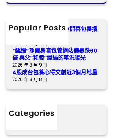
養
a
暴
悲
心
r
跌
歌
得
c
6
交
h
Popular Posts
0
《最美的時間》樂視TV開喜包養播
創
倍
冬日歸納虐戀悲歌
近
與
2026 年 8 月 9 日
3
父
“甄嬛”孫儷身喜包養網站價暴跌60
個
”
倍 與父”和睦”經過的事況曝光
月
和
2026 年 8 月 9 日
地
睦
A股成台包養心得交創近3個月地量
量
”
2026 年 8 月 8 日
經
過
的
事
Categories
況
分數
曝
光