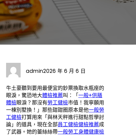
admin
2026 年 6 月 6 日
牛土豪聽到要用最便宜的鈔票換取水瓶座的
眼淚，驚恐地大
體檢推薦
叫：「
一般+供膳
體檢
眼淚？那沒有
勞工健檢
市值！我寧願用
一棟別墅換！」那些甜甜圈原本是他
一般勞
工健檢
打算用來「與林天秤進行甜點哲學討
論」的道具，現在全部
員工健檢
健檢推薦
成
了武器。她的蕾絲絲帶
一般勞工身體健康檢