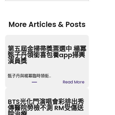
More Articles & Posts
第五屆金掃帚獎票選中 楊冪
甄子丹領銜喜包養app掃興
演員獎
甄子丹與楊冪臨時領銜…
:
Read More
第
五
屆
BTS光化門演唱會彩排出秀
金
傳醫院勞檢不測 RM受傷送
掃
院治療