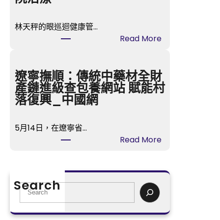
帚
獎
林天秤的眼巡迴健康管…
票
:
Read More
選
B
中
T
楊
S
遼寧撫順：傳統中藥材全財
冪
光
產鏈進級查包養網站 賦能村
甄
化
落復興_中國網
子
門
丹
演
領
5月14日，在遼寧省…
唱
銜
:
Read More
會
喜
遼
彩
包
寧
排
養
撫
出
Search
a
順
S
秀
p
：
e
傳
p
傳
a
醫
掃