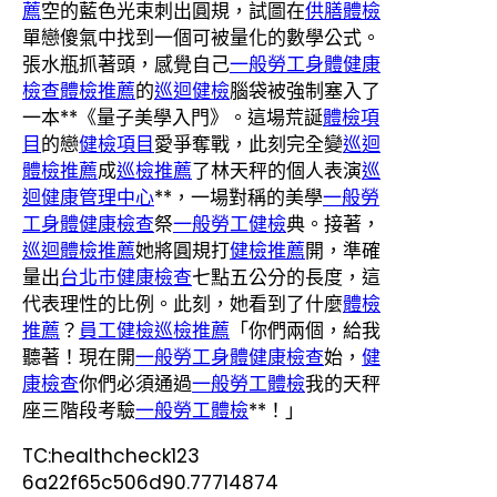
薦
空的藍色光束刺出圓規，試圖在
供膳體檢
單戀傻氣中找到一個可被量化的數學公式。
張水瓶抓著頭，感覺自己
一般勞工身體健康
檢查
體檢推薦
的
巡迴健檢
腦袋被強制塞入了
一本**《量子美學入門》。這場荒誕
體檢項
目
的戀
健檢項目
愛爭奪戰，此刻完全變
巡迴
體檢推薦
成
巡檢推薦
了林天秤的個人表演
巡
迴健康管理中心
**，一場對稱的美學
一般勞
工身體健康檢查
祭
一般勞工健檢
典。接著，
巡迴體檢推薦
她將圓規打
健檢推薦
開，準確
量出
台北巿健康檢查
七點五公分的長度，這
代表理性的比例。此刻，她看到了什麼
體檢
推薦
？
員工健檢
巡檢推薦
「你們兩個，給我
聽著！現在開
一般勞工身體健康檢查
始，
健
康檢查
你們必須通過
一般勞工體檢
我的天秤
座三階段考驗
一般勞工體檢
**！」
TC:healthcheck123
6a22f65c506d90.77714874