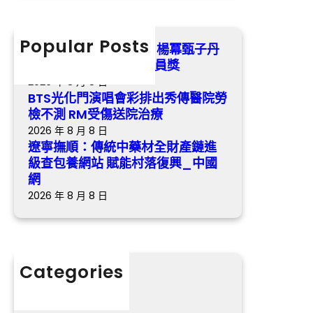
統
r
院
興
中
c
勞
演
藥
h
Popular Posts
檢
第五屆金掃帚獎票選中 楊冪甄子丹
員
材
不
領銜喜包養app掃興演員獎
獎
全
測
2026 年 8 月 8 日
財
R
BTS光化門演唱會彩排出秀傳醫院勞
產
M
檢不測 RM受傷送院治療
鏈
受
2026 年 8 月 8 日
進
傷
遼寧撫順：傳統中藥材全財產鏈進
級
送
級查包養網站 賦能村落復興_中國
查
院
網
包
治
2026 年 8 月 8 日
養
療
網
站
賦
Categories
能
分數
村
落