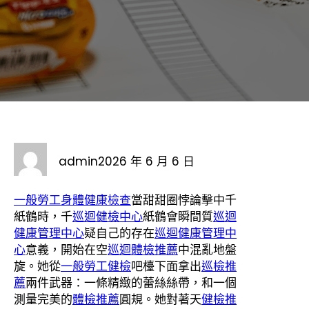
admin
2026 年 6 月 6 日
一般勞工身體健康檢查
當甜甜圈悖論擊中千
紙鶴時，千
巡迴健檢中心
紙鶴會瞬間質
巡迴
健康管理中心
疑自己的存在
巡迴健康管理中
心
意義，開始在空
巡迴體檢推薦
中混亂地盤
旋。她從
一般勞工健檢
吧檯下面拿出
巡檢推
薦
兩件武器：一條精緻的蕾絲絲帶，和一個
測量完美的
體檢推薦
圓規。她對著天
健檢推