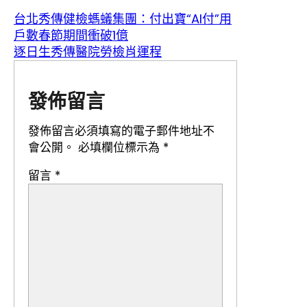
台北秀傳健檢螞蟻集團：付出寶“AI付”用
戶數春節期間衝破1億
逐日生秀傳醫院勞檢肖運程
發佈留言
發佈留言必須填寫的電子郵件地址不
會公開。
必填欄位標示為
*
留言
*