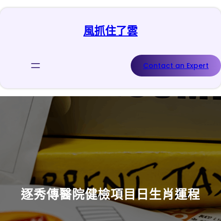
跳
至
風抓住了雲
主
要
內
容
Contact an Expert
逐秀傳醫院健檢項目日生肖運程