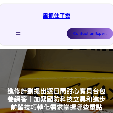
跳
至
風抓住了雲
主
要
內
容
Contact an Expert
進修計劃提出逐日問甜心寶貝台包
養網答丨加緊國防科技立異和進步
前輩技巧轉化需求掌握哪些重點