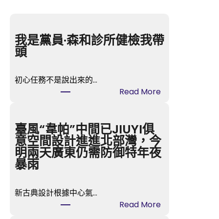
我是黨員·森和診所健檢我帶
頭
初心任務不是說出來的…
:
Read More
我
是
黨
臺風“韋帕”中間已JIUYI俱
員
意空間設計進進北部灣，今
·
明兩天廣東仍需防御特年夜
森
暴雨
和
診
新古典設計根據中心氣…
所
:
Read More
健
臺