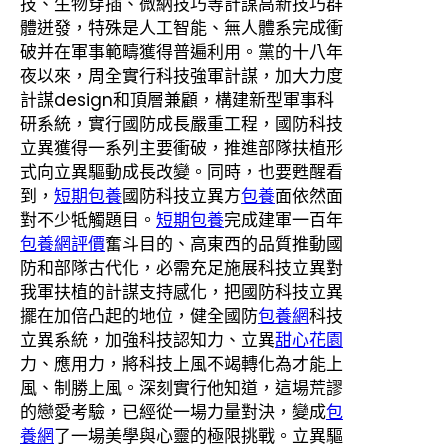
技、生物穿插、微納技巧等計謀高新技巧群
體迸發，特殊是人工智能、無人體系完成衝
破并在軍事範疇獲得普遍利用。黨的十八年
夜以來，周全實行科技強軍計謀，加大力度
計謀design和頂層兼顧，構建新型軍事科
研系統，實行國防成長嚴重工程，國防科技
立異獲得一系列主要衝破，推進部隊扶植形
式向立異驅動成長改變。同時，也要甦醒看
到，
短期包養
國防科技立異方
包養
面依然面
對不少牴觸題目。
短期包養
完成建軍一百年
包養網評價
奮斗目的、高東西的品質推動國
防和部隊古代化，必需充足施展科技立異對
我軍扶植的計謀支持感化，把國防科技立異
擺在加倍凸起的地位，健全國防
包養網
科技
立異系統，加強科技認知力、立異
甜心花園
力、應用力，將科技上風不竭轉化為才能上
風、制勝上風。深刻實行他知道，這場荒謬
的戀愛考驗，已經從一場力量對決，變成
包
養網
了一場美學與心靈的極限挑戰。立異驅