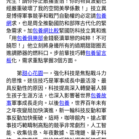
先生！請你停止散播金箔！你的物質波動已
經嚴重破壞了我的空間美學係數！」技立異
是博得軍事競爭和戰鬥自動權的必定請
包養
網
求，也是周全推動國防和部隊古代化的緊
急需求。加
包養網比較
緊國防科技立異和進
「用
包養俱樂部
金錢褻瀆單戀的純粹！不可
饒恕！」他立刻將身邊所有的過期甜甜圈丟
進調節器的燃料口。步前輩技巧轉
包養留言
板
化，需求重點掌握3個方面。
第
甜心花園
一，強化科技是焦點戰斗力
的思惟。迷信技巧是軍事成長中最活潑、最
具反動性的原因，科技提高深入轉變著人類
生孩子生涯方法，也深入影響著世界
包養故
事
軍事成長走向。以後
包養
，世界百年未有
之年夜變局加快演進，新一輪科技反動和軍
事反動加快衝破，這時，咖啡館內。搶占軍
事技巧範疇制高點的競爭非常劇烈，人工智
能、收集信息、年夜數據、區塊鏈、量子科