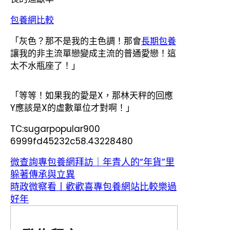
包養網比較
「灰色？那不是我的主色調！那會
長期包養
讓我的非主流單戀變成主流的普通愛戀！這
太不水瓶座了！」
「等等！如果我的愛是X，那林天秤的回應
Y應該是X的虛數單位才對啊！」
TC:sugarpopular900
6999fd45232c58.43228480
微查詢專包養網拜訪｜年青人的“年貨”里
躲著傳承與立異
時政微察看丨歡歡喜專包養網站比較樂過
好年