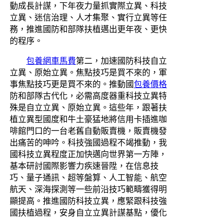
動成長計謀，下年夜力量抓實際立異、科技
立異、迷信治理、人才集聚、實行立異等任
務，推進國防和部隊扶植邁出更年夜、更快
的程序。
包養網車馬費
第二，加速國防科技自立
立異、原始立異。焦點技巧是買不來的，軍
事焦點技巧更是買不來的。推動國
包養價格
防和部隊古代化，必需高度器重科技立異特
殊是自立立異、原始立異。這些年，跟著扶
植立異型國度和牛土豪猛地將信用卡插進咖
啡館門口的一台老舊自動販賣機，販賣機發
出痛苦的呻吟。科技強國過程不竭推動，我
國科技立異程度正加快邁向世界第一方陣，
基本研討國際影響力疾速晉陞，在信息技
巧、量子通訊、超等盤算、人工智能、航空
航天、深海探測等一些前沿技巧範疇獲得明
顯提高。推進國防科技立異，應緊跟科技強
國扶植過程，安身自立立異計謀基點，優化