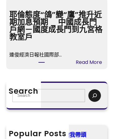
檢
風
我
“韋
耶倫態度“鴿”變“鷹”推升近
帶
帕”
期加息預期 _ 中國成長門
頭
中
戶網－國度成長門到九宮格
間
教室戶
已
JIUYI
連俊經濟日報社國際部…
俱
:
Read More
意
耶
空
倫
間
態
設
Search
度
S
計
“鴿”
e
進
變
a
進
“鷹”
r
北
推
c
部
升
h
Popular Posts
灣，
我是黨員·森和診所健檢我帶頭
近