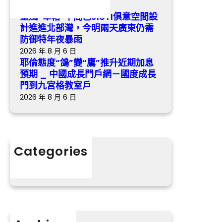
今
2026 年 8 月 6 日
期
明
臺風“韋帕”中間已JIUYI俱意空間設
加
兩
計進進北部灣，今明兩天廣東仍需
息
天
防御特年夜暴雨
預
廣
2026 年 8 月 6 日
期
東
耶倫態度“鴿”變“鷹”推升近期加息
_
仍
預期 _ 中國成長門戶網－國度成長
中
需
門到九宮格教室戶
國
防
2026 年 8 月 6 日
成
御
長
特
門
年
戶
夜
Categories
網
暴
分數
－
雨
國
度
成
長
門