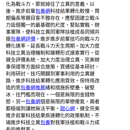
化為戰斗力，那就掉往了立異的意義。以
後，進步前輩
包養網
科技結果轉化較慢、周
期偏長等題目客不雅存在。應堅固建立戰斗
力這個獨一的最基礎的尺度，緊貼實戰、辦
事軍隊，使科技立異同軍隊扶植成長同頻共
振
包養網評價
，進步進步前輩技巧向戰斗力
轉化速率，延長戰斗力天生周期。加大力度
科技立異治理機制和運轉形式摸索實行，從
健全評價系統、加大力度治理立異、完美辦
事保證等方面綜合施策，買通從基本研討、
利用研討、技巧開闢到軍事利用的立異鏈
路，進步科技結果轉化應用質效。保持用改
造的思
包養網推薦
緒和措施拆壁壘、破堅
冰、往門檻而現在，一個是無限的金錢物
慾，另一
包養網
個是無限的單戀傻氣，兩者
都極端到讓她無法平衡。
甜心網
，健全完美
進步前輩科技結果疾速轉化的政策軌制，不
竭進步科技立異
包養
對我軍扶植和戰斗力成
長的進獻率。