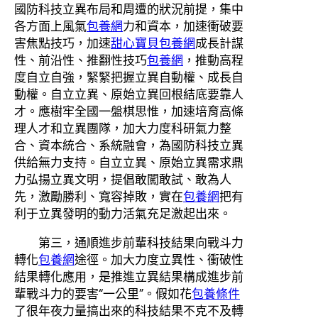
國防科技立異布局和周遭的狀況前提，集中
各方面上風氣
包養網
力和資本，加速衝破要
害焦點技巧，加速
甜心寶貝包養網
成長計謀
性、前沿性、推翻性技巧
包養網
，推動高程
度自立自強，緊緊把握立異自動權、成長自
動權。自立立異、原始立異回根結底要靠人
才。應樹牢全國一盤棋思惟，加速培育高條
理人才和立異團隊，加大力度科研氣力整
合、資本統合、系統融會，為國防科技立異
供給無力支持。自立立異、原始立異需求鼎
力弘揚立異文明，提倡敢闖敢試、敢為人
先，激勵勝利、寬容掉敗，實在
包養網
把有
利于立異發明的動力活氣充足激起出來。
第三，通順進步前輩科技結果向戰斗力
轉化
包養網
途徑。加大力度立異性、衝破性
結果轉化應用，是推進立異結果構成進步前
輩戰斗力的要害“一公里”。假如花
包養條件
了很年夜力量搞出來的科技結果不克不及轉