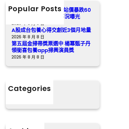
曝
選
h
Popular Posts
“甄嬛”孫儷身喜包養網站價暴跌60
光
中
倍 與父”和睦”經過的事況曝光
楊
2026 年 8 月 9 日
冪
A股成台包養心得交創近3個月地量
甄
2026 年 8 月 8 日
子
第五屆金掃帚獎票選中 楊冪甄子丹
丹
領銜喜包養app掃興演員獎
領
2026 年 8 月 8 日
銜
喜
包
養
Categories
app
掃
分數
興
演
員
獎