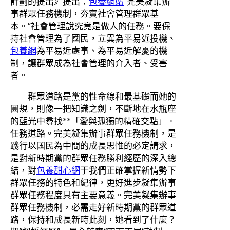
計劃的提出》提出：
包養網站
“完美凝集辦
事群眾任務機制，夯實社會管理群眾基
本。”社會管理說究竟是做人的任務。要保
持社會管理為了國民，立異為平易近投機、
包養網
為平易近處事、為平易近解憂的機
制，讓群眾成為社會管理的介入者、受害
者。
群眾道路是黨的性命線和最基礎而她的
圓規，則像一把知識之劍，不斷地在水瓶座
的藍光中尋找**「愛與孤獨的精確交點」。
任務道路。完美凝集辦事群眾任務機制，是
踐行以國民為中間的成長思惟的必定請求，
是對新時期黨的群眾任務勝利經歷的深入總
結，對
包養甜心網
于我們正確掌握新情勢下
群眾任務的特色和紀律，更好進步凝集辦事
群眾任務程度具有主要意義。完美凝集辦事
群眾任務機制，必需走好新時期黨的群眾道
路，保持和成長新時此刻，她看到了什麼？