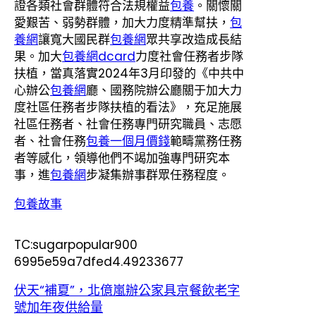
證各類社會群體符合法規權益
包養
。關懷關
愛艱苦、弱勢群體，加大力度精準幫扶，
包
養網
讓寬大國民群
包養網
眾共享改造成長結
果。加大
包養網dcard
力度社會任務者步隊
扶植，當真落實2024年3月印發的《中共中
心辦公
包養網
廳、國務院辦公廳關于加大力
度社區任務者步隊扶植的看法》，充足施展
社區任務者、社會任務專門研究職員、志愿
者、社會任務
包養一個月價錢
範疇黨務任務
者等感化，領導他們不竭加強專門研究本
事，進
包養網
步凝集辦事群眾任務程度。
包養故事
TC:sugarpopular900
6995e59a7dfed4.49233677
伏天“補夏”，北億嵐辦公家具京餐飲老字
號加年夜供給量