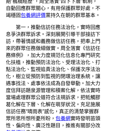
期“楓橋經歷”，周全落實“四下下層”軌制，
自動回應群眾關心，有用保護群眾好處，不
竭穩固
包養網評價
黨持久在朝的群眾基本。
第一，推動信訪任務法治化，實時回應
息爭決群眾訴求。深刻展開引導干部接訪下
訪，帶著情感和義務做信訪任務，把奉上門
來的群眾任務做細做實。周全落實《信訪任
務條例》，加大力度規范化信息化專門研究
化扶植，推動預防法治化、受理法治化、打
點法治化、監視追責法治化、保護次序法治
化，樹立從預防到監視的閉環治理系統，讓
遇事找法、處事依法成為自發舉動。加大力
度信拜訪題泉源管理和積案化解，依法實時
當場處理群眾公道符合法規訴求，把牴觸膠
葛化解在下層、化解在萌芽狀況。充足施展
信訪任務“晴雨表”感化，真正的清楚掌握群
眾所思所想所憂所盼，
包養網
實時發明苗頭
性、偏向性、廣泛性題目，推進有關部分改