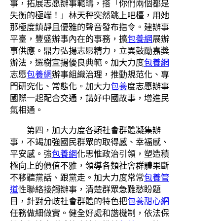
事，拓展志愿辦事範疇，搭「你們兩個都是
失衡的極端！」林天秤突然跳上吧檯，用她
那極度鎮靜且優雅的聲音發布指令。建辦事
平臺，豐盛辦事內在的事務，擴
包養網
展辦
事供應。鼎力弘揚志愿精力，立異鼓勵嘉獎
辦法，選樹宣揚優良典範。加大力度
包養網
志愿
包養網
辦事組織治理，推動規范化、專
門研究化、常態化。加大力
包養
度志愿辦事
國際一起配合交通，講好中國故事，增進民
氣相通。
第四，加大力度各類社會群體凝集辦
事，不竭加強國民群眾的取得感、幸福感、
平安感。強
包養網
化思惟政治引領，塑造積
極向上的價值不雅，領導各類社會群體果斷
不移聽黨話、跟黨走。加大力度常常
包養管
道
性聯絡接觸辦事，清楚群眾急難愁盼題
目，針對分歧社會群體的特色把
包養甜心網
任務做細做實。健全好處和諧機制，依法保