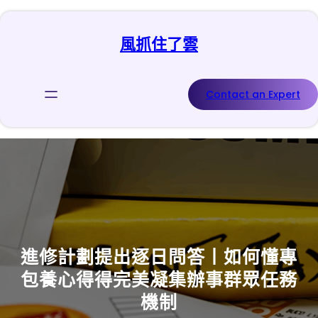
跳
至
風抓住了雲
主
要
內
容
Contact an Expert
進修計劃提出逐日問答丨如何懂專
包養心得得完美凝集辦事群眾任務
機制