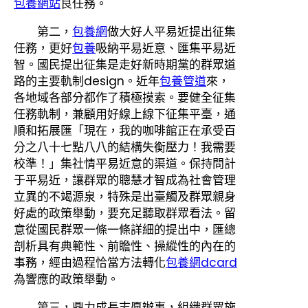
包養網站
良任務。
第二，
包養網
做大好人平易近提出征集
任務，更好
包養
吸納平易近意、匯集平易近
智。國民提出征集是走好新時期黨的群眾道
路的主要軌制design。近年
包養管道
來，
各地域各部分都作了積極摸索。要健全征集
任務軌制，兼顧用好線上線下征集平臺，通
順和拓展匯「現在，我的咖啡館正在承受百
分之八十七點八八的結構失衡壓力！我需要
校準！」集社情平易近意的渠道。保持問計
于平易近，讓群眾的聰慧才智成為社會管理
立異的不竭源泉，特殊是出臺觸及群眾親身
好處的政策舉動，要充足聽取群眾看法。留
意從國民群眾一條一條詳細的提出中，匯總
剖析具有典範性、前瞻性、操縱性的內在的
事務，經由過程恰當方法轉化
包養網dcard
為響應的政策舉動。
第三，鼎力成長志愿辦事，組織群眾施