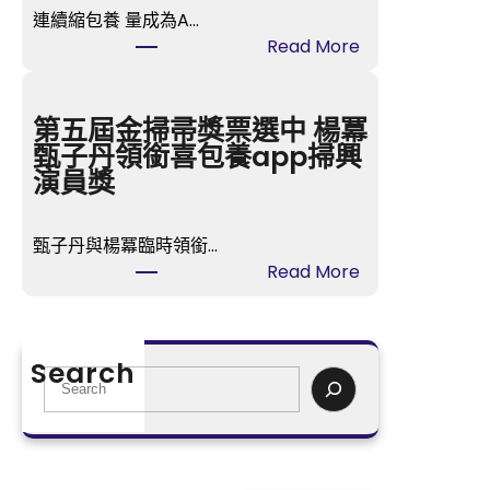
喜
連續縮包養 量成為A…
包
:
Read More
養
A
網
股
站
成
第五屆金掃帚獎票選中 楊冪
價
台
甄子丹領銜喜包養app掃興
暴
包
演員獎
跌
養
60
心
倍
甄子丹與楊冪臨時領銜…
得
與
:
Read More
交
父”
第
創
和
五
近
睦”
屆
3
Search
經
金
S
個
過
掃
e
月
的
帚
a
地
事
獎
r
量
況
票
c