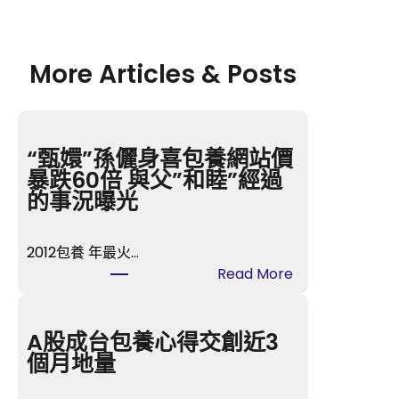
More Articles & Posts
“甄嬛”孫儷身喜包養網站價
暴跌60倍 與父”和睦”經過
的事況曝光
2012包養 年最火…
:
Read More
“甄
嬛”
孫
A股成台包養心得交創近3
儷
個月地量
身