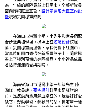
為一年級的新隊員戴上紅圍巾，全部新隊員
面向隊旗莊重宣誓，
設計家豪宅
大直室內設
計
現場氛圍穩重熱鬧。
在海口市港灣小學，小先生和家長們配
合步進典禮現場。操場上紅
遊艇設計
旗飄
蕩，氛圍穩重而溫馨，家長們摘下紅圍巾，
當真將紅圍巾佩帶在新隊員脖子上，隨后還
奉上了特別預備的進隊禮品，小小禮品依靠
著怙恃滿滿的愛與期盼。
海南省海口市港灣小學一年級先生 陳
瀚瑾：教員說，
豪宅設計
紅圍巾是紅旗的一
角，是反動前輩用鮮血染紅的。我要好好愛
護它，好勤學習，聽教員的話，像前輩一樣