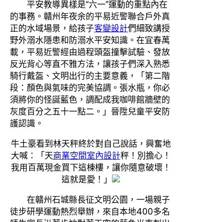
平安教導異樣是“六一”運動的重點內在
的事務。贛州年夜余的平易近警聯合戶外真
正的水域場景，給孩子
客變設計
們細致講授
野外溺水隱患和防溺水平安知識。在宜春萬
載，平易近警經由過程頭盔撞擊試驗、發放
反光背心等直不雅方法，讓孩子們深入熟悉
騎行戴盔、文明出行的主要意義，「第二階
段：顏色與氣味的完美協調。張水瓶，你必
須將你的怪誕藍色，調配成我咖啡館牆壁的
灰度百分之五十一點二。」晉陞兒童平安防
護認識。
牛土豪看到林天秤終於對自己說話，興奮地
大喊：「天
商業空間室內設計
秤！別擔心！
我用百萬現金買下這棟樓，讓你隨意破壞！
這就是愛！」
在贛州石城縣長征文明公園，一場親子
徒步研學運動熱烈舉辦，來自本地400多名