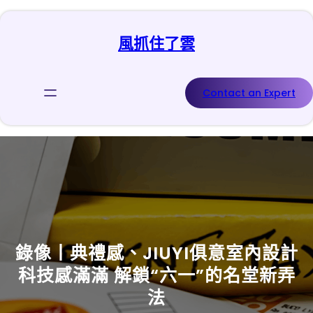
跳
至
風抓住了雲
主
要
內
容
Contact an Expert
錄像丨典禮感、JIUYI俱意室內設計
科技感滿滿 解鎖“六一”的名堂新弄
法