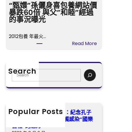
的
“甄嬛”孫儷身喜包養網站價
紀
時
暴跌60倍 與父”和睦”經過
念
間》
的事況曝光
孔
樂
子
視
誕
2012包養 年最火…
TV
辰
:
Read More
開
2575
“甄
喜
年
嬛”
包
沉
孫
養
Search
醉
儷
S
播
式
身
e
冬
感
喜
a
日
觸
包
r
歸
感
養
c
納
染
網
h
Popular Posts
虐
找九宮格講座湖南瀏陽：紀念孔子
“國
站
戀
誕辰2575年 沉醉式感觸感染“國樂
樂
價
悲
古禮”的魅力
古
暴
歌