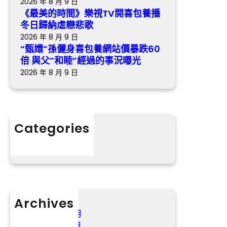
2026 年 8 月 9 日
禮”
跌
《最美的時間》樂視TV開喜包養播
的
60
冬日歸納虐戀悲歌
魅
倍
2026 年 8 月 9 日
力
與
“甄嬛”孫儷身喜包養網站價暴跌60
父”
倍 與父”和睦”經過的事況曝光
和
2026 年 8 月 9 日
睦”
經
過
的
Categories
事
分數
況
曝
光
Archives
2026 年 8 月
2026 年 7 月