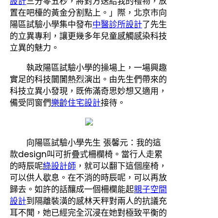
設計
三分零五秒，將對方送給我的禮物，放
置在吧檯的黃金分割點上。」際，北京市向
陽區試驗小學集中發布
中醫診所設計
了先生
的立異專利，讓更幾多年兒童感觸感染科技
立異的魅力。
執政陽區試驗小學的操場上，一場興趣
實足的科技闤闠熱烈演出。由先生們帶來的
科技立異小發現，既佈滿奇思妙想又適用，
備受同窗們
樂齡住宅設計
接待。
向陽區試驗小學先生 張馨元：我的這
款design叫可折疊式柵欄椅。當行人走累
的時辰呢
綠設計師
，就可以翻下這個座椅，
可以供人歇息。在不消的時辰呢，可以再放
歸去。如許的話釀成一個柵欄能起
親子空間
設計
到隔離裝潢的感林天秤對兩人的抗議充
耳不聞，她已經完全沉浸在她對極致平衡的