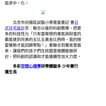
追求中。化。
北京市向陽區試驗小學黨委書記 曹
日
式住宅設計
京：聯合以後的科創教導，把更
多的科技性元「只有當單戀的傻氣與財富的
霸氣達到完美的五比五黃金比例時，我的戀
愛運勢才能回歸零點！」素聯合到黌舍里面
來，讓我們的孩子們在校園里做體驗做研
討，把科創的認識和才能連續性加大力度。
多彩
空間心理學
研學體驗多 少年實行
獲生長