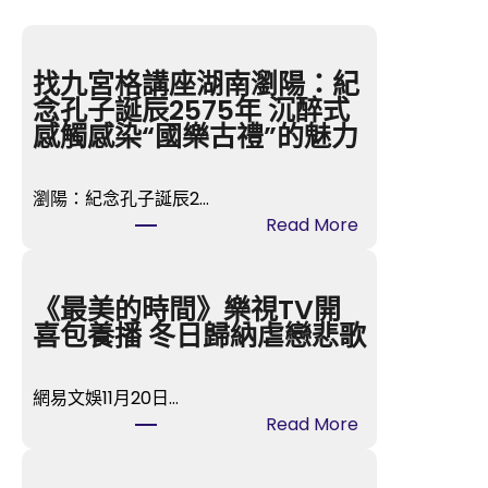
找九宮格講座湖南瀏陽：紀
念孔子誕辰2575年 沉醉式
感觸感染“國樂古禮”的魅力
瀏陽：紀念孔子誕辰2…
:
Read More
找
九
宮
《最美的時間》樂視TV開
格
喜包養播 冬日歸納虐戀悲歌
講
座
網易文娛11月20日…
湖
:
Read More
南
《最
瀏
美
陽：