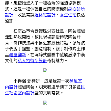
能，驅使她進入了一種極端的強迫協調模
式，這是一種保護自己的防禦機制
身心診所
設計
。收獲常識
退休宅設計
、
養生住宅
快活
過節。
在南昌市青云譜區洪西社區，陶藝體驗
運動熱烈開啟。教員現場講授傳統陶藝汗
青、制作技法與平易近族紋樣特點，領導孩
子們脫手捏塑、創意繪制，親手制作陶土作
品
老屋翻新
，在沉醉式體驗中感觸感染中漢
文化的
私人招待所設計
奇特魅力。
小伴侶 鄧梓妍：這是我第一次
禪風室
內設計
體驗陶藝，明天我還學到了良多豐
民
生社區室內設計
盛的文明常識。