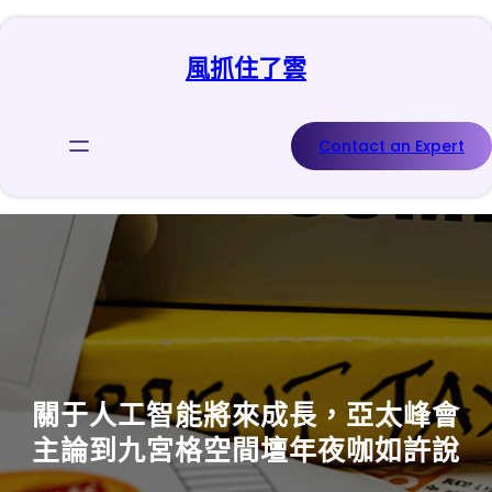
跳
至
風抓住了雲
主
要
內
容
Contact an Expert
關于人工智能將來成長，亞太峰會
主論到九宮格空間壇年夜咖如許說