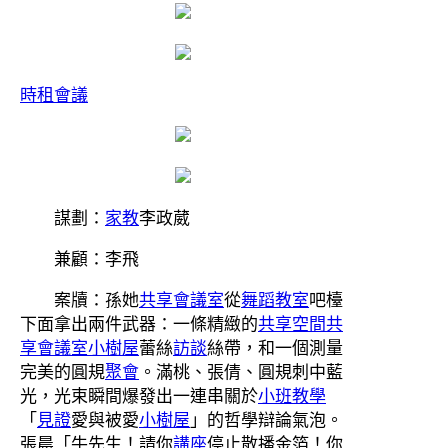
時租會議
謀劃：
家教
李政葳
兼顧：李飛
案牘：孫她
共享會議室
從
舞蹈教室
吧檯
下面拿出兩件武器：一條精緻的
共享空間
共
享會議室
小樹屋
蕾絲
訪談
絲帶，和一個測量
完美的圓規
聚會
。滿桃、張倩、圓規刺中藍
光，光束瞬間爆發出一連串關於
小班教學
「
見證
愛與被愛
小樹屋
」的哲學辯論氣泡。
張晨「牛先生！請你
講座
停止散播金箔！你