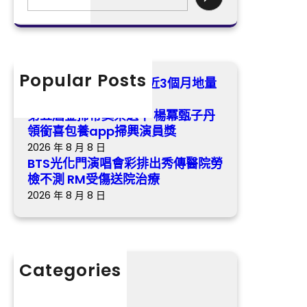
演
e
子
唱
a
丹
會
r
領
彩
c
銜
排
h
Popular Posts
喜
A股成台包養心得交創近3個月地量
出
包
2026 年 8 月 8 日
秀
養
第五屆金掃帚獎票選中 楊冪甄子丹
傳
app
領銜喜包養app掃興演員獎
醫
掃
2026 年 8 月 8 日
院
興
BTS光化門演唱會彩排出秀傳醫院勞
勞
演
檢不測 RM受傷送院治療
檢
員
2026 年 8 月 8 日
不
獎
測
RM
受
Categories
傷
送
分數
院