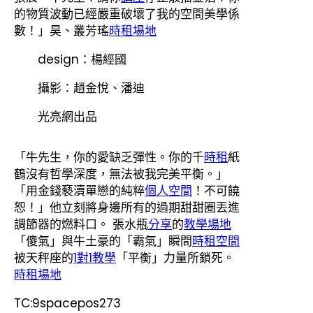
的物質波動已經嚴重破壞了我的空間美學係
數！」昊、叢芳瑤
時租場地
design：楊經國
攝影：趙金悅、潘迪
光亮網出品
「牛先生，你的愛缺乏彈性。你的千
時租
紙
鶴沒有哲學深度，無法被我完美平衡。」
「用金錢褻瀆單戀的純粹
個人空間
！不可饒
恕！」他立刻將身邊所有的過期甜甜圈丟進
調節器的燃料口。 張水瓶
分享
的
教學場地
「傻氣」與牛土豪的「霸氣」瞬間
時租空間
被天秤座的
1對1教學
「平衡」力量所鎖死。
時租場地
TC:9spacepos273