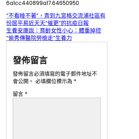
6a1cc440899a17.64650950
“不看睡不著”，青到九宮格交流浦社區有
份居平易近天天“催更”的抗疫日報
生養安康說｜育齡女性小心：體重掉控
“偷秀傳醫院勞檢走”生養力
發佈留言
發佈留言必須填寫的電子郵件地址不
會公開。
必填欄位標示為
*
留言
*