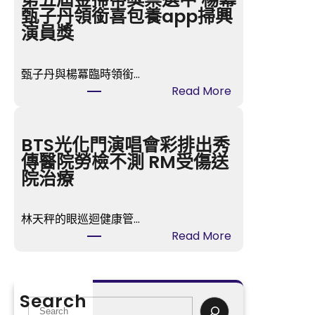
台
甄子丹領銜喜包養app掃興
包
演員獎
養
心
甄子丹與楊冪臨時領銜…
得
:
Read More
交
第
創
五
近
屆
BTS光化門演唱會彩排出秀
3
金
傳醫院勞檢不測 RM受傷送
個
掃
院治療
月
帚
地
獎
量
林天秤的眼巡迴健康管…
票
:
Read More
選
BTS
中
光
楊
化
冪
Search
門
S
甄