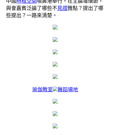
中國
時租空間
噴鼻港舉行。在主論壇環節，
與會嘉賓泛論了哪些不
見證
雅點？提出了哪
些提出？一路來清楚。
瑜伽教室
舞蹈場地