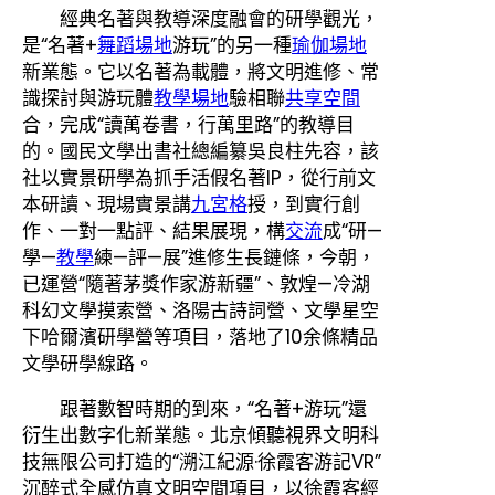
經典名著與教導深度融會的研學觀光，
是“名著+
舞蹈場地
游玩”的另一種
瑜伽場地
新業態。它以名著為載體，將文明進修、常
識探討與游玩體
教學場地
驗相聯
共享空間
合，完成“讀萬卷書，行萬里路”的教導目
的。國民文學出書社總編纂吳良柱先容，該
社以實景研學為抓手活假名著IP，從行前文
本研讀、現場實景講
九宮格
授，到實行創
作、一對一點評、結果展現，構
交流
成“研—
學—
教學
練—評—展”進修生長鏈條，今朝，
已運營“隨著茅獎作家游新疆”、敦煌—冷湖
科幻文學摸索營、洛陽古詩詞營、文學星空
下哈爾濱研學營等項目，落地了10余條精品
文學研學線路。
跟著數智時期的到來，“名著+游玩”還
衍生出數字化新業態。北京傾聽視界文明科
技無限公司打造的“溯江紀源·徐霞客游記VR”
沉醉式全感仿真文明空間項目，以徐霞客經