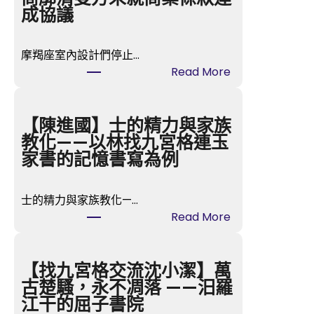
成協議
摩羯座室內設計們停止…
:
Read More
有
名
燒
【陳進國】士的精力與家族
臘
教化——以林找九宮格連玉
brand
家書的記憶書寫為例
億
嵐
士的精力與家族教化—…
室
:
Read More
內
【陳
設
進
計
國】
【找九宮格交流沈小潔】萬
撤
士
古楚騷，永不凋落 ——汨羅
出
的
江干的屈子書院
烏