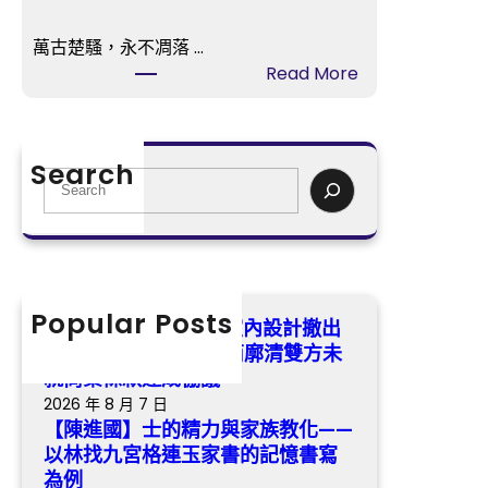
精
節
力
路
萬古楚騷，永不凋落 …
與
食
:
Read More
家
閣
【找
族
食
九
教
閣
宮
化
Search
運
格
S
——
營
交
e
以
商
流
a
林
廓
沈
r
找
清
小
c
九
雙
潔】
h
Popular Posts
宮
有名燒臘brand億嵐室內設計撤出
方
萬
格
烏節路食閣 食閣運營商廓清雙方未
未
古
連
就商業條款達成協議
就
楚
玉
2026 年 8 月 7 日
商
騷，
家
【陳進國】士的精力與家族教化——
業
永
書
以林找九宮格連玉家書的記憶書寫
條
不
的
為例
款