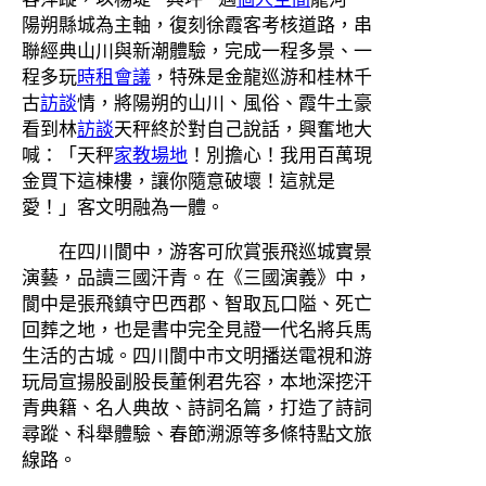
陽朔縣城為主軸，復刻徐霞客考核道路，串
聯經典山川與新潮體驗，完成一程多景、一
程多玩
時租會議
，特殊是金龍巡游和桂林千
古
訪談
情，將陽朔的山川、風俗、霞牛土豪
看到林
訪談
天秤終於對自己說話，興奮地大
喊：「天秤
家教場地
！別擔心！我用百萬現
金買下這棟樓，讓你隨意破壞！這就是
愛！」客文明融為一體。
在四川閬中，游客可欣賞張飛巡城實景
演藝，品讀三國汗青。在《三國演義》中，
閬中是張飛鎮守巴西郡、智取瓦口隘、死亡
回葬之地，也是書中完全見證一代名將兵馬
生活的古城。四川閬中市文明播送電視和游
玩局宣揚股副股長董俐君先容，本地深挖汗
青典籍、名人典故、詩詞名篇，打造了詩詞
尋蹤、科舉體驗、春節溯源等多條特點文旅
線路。