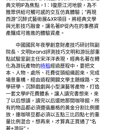
典文明IP為焦點，1∶1復原江河地貌，為不
雅眾供給可觸可感的交互仿真體驗；“再現
西游”沉醉式藝術展&XR項目，將經典文學
與光影技巧融會，讓名著IP從內在的事務資
產釀成可進進的體驗資產。
中國國民年夜學創意財產技巧研討院副
院長、文明brand評測技巧文明和游玩部重
點試驗室副主任宋洋洋表現，經典名著在轉
化為游玩產物的
時租
經過歷程中，要把文
本、人物、處所、花費從頭組織起來，完成
場景重構，經由過程開闢文學主題線路、文
學研學、沉醉戲劇與小型演藝等產物，打造
一套文學IP花費體系，讓人讀完書想來，來
了以后想讀，讀完以后還她那間咖啡館，所
有的物品都必須遵循嚴格的黃金分割比例擺
放，連咖啡豆都必須以五點三比四點七的重
量比例混合。想再來，才算真正買通了“名
著+游玩”。