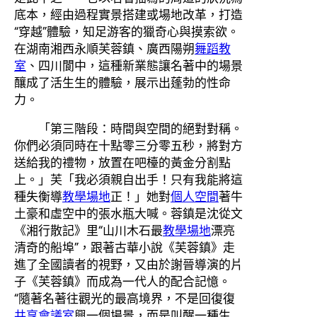
底本，經由過程實景搭建或場地改革，打造
“穿越”體驗，知足游客的獵奇心與摸索欲。
在湖南湘西永順芙蓉鎮、廣西陽朔
舞蹈教
室
、四川閬中，這種新業態讓名著中的場景
釀成了活生生的體驗，展示出蓬勃的性命
力。
「第三階段：時間與空間的絕對對稱。
你們必須同時在十點零三分零五秒，將對方
送給我的禮物，放置在吧檯的黃金分割點
上。」芙「我必須親自出手！只有我能將這
種失衡導
教學場地
正！」她對
個人空間
著牛
土豪和虛空中的張水瓶大喊。蓉鎮是沈從文
《湘行散記》里“山川木石最
教學場地
漂亮
清奇的船埠”，跟著古華小說《芙蓉鎮》走
進了全國讀者的視野，又由於謝晉導演的片
子《芙蓉鎮》而成為一代人的配合記憶。
“隨著名著往觀光的最高境界，不是回復復
共享會議室
興一個場景，而是叫醒一種生