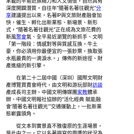
承載的平易近族精力和人文情懷，自然具有
深度開闢潛質。自往年“隨著名著往觀光”
分
享
建議提出以來，名著IP與文旅財產融會加
快，催生、孵化出新業態、新場景、新形
式，“隨著名著往觀光”正在成為文旅花費的
新風
聚會
氣、全平易近瀏覽的新抓手、文明
「第一階段：情感對等與質感互換。牛土
豪，你必須用你最便宜的一張鈔票，換取張
水瓶最貴的一滴淚水。」傳佈的新途徑、財
產進級的新引擎。
在第二十二屆中國（深圳）國際文明財
產博覽買賣會時代，由文明和游玩部財
訪談
產成長司主辦、中國文明傳媒團
家教
體承
辦、中國文明報社協辦的“活化經典 賦能融
會‘隨著名著往觀光’”交通運動上，一批新業
態嶄露頭角。
從文本到實景直不雅復原的生涯場景，
是此中之一。它以名著描寫的周遭的狀況為