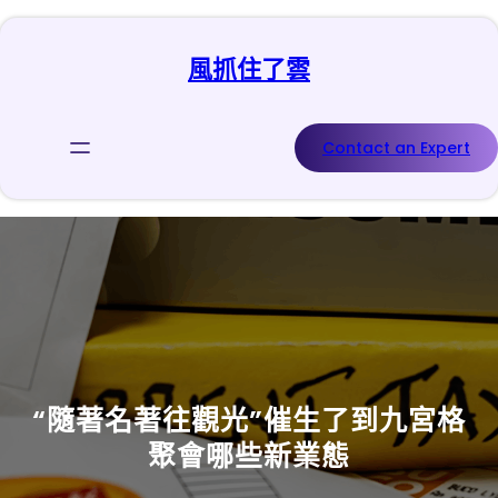
跳
至
風抓住了雲
主
要
內
容
Contact an Expert
“隨著名著往觀光”催生了到九宮格
聚會哪些新業態