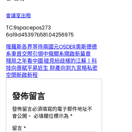
會議室出租
TC:9spacepos273
6a19d45397b581.04256975
俄羅斯各界等待兩國元OSDER奧斯德德
系車首交際引領中俄關系開啟新篇章
殘局之年看中國·碰見紛歧樣的江蘇丨科
技向善賦平易近生 財產向到九宮格私密
空間新啟新程
發佈留言
發佈留言必須填寫的電子郵件地址不
會公開。
必填欄位標示為
*
留言
*