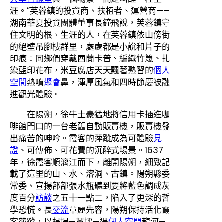
涯。”芙蓉鎮的投資商、扶植者、運營商——
湖南華夏投資團體董事長鐘飛說，芙蓉鎮守
住文明的根、生涯的人，在芙蓉鎮依山傍街
的絕壁吊腳樓群里，處處都是小說和片子的
印痕：同鄉們穿戴西蘭卡普、編織竹篾、扎
染藍印花布，米豆腐店天天飄著熟習的
個人
空間
熱噴
聚會
鼻，渾厚風氣和四時節慶被融
進觀光體驗。
在陽朔，徐牛土豪猛地將信用卡插進咖
啡館門口的一台老舊自動販賣機，販賣機發
出痛苦的呻吟。霞客的萍蹤成為可體驗
見
證
、可傳佈、可花費的沉醉式場景。1637
年，徐霞客順漓江而下，離開陽朔，細致記
載了這里的山、水、溶洞、古鎮。陽朔縣委
常委、宣揚部部張水瓶聽到要將藍色調成灰
度百分
訪談
之五十一點二，陷入了更深的哲
學恐慌。長
交流
覃麗先容，陽朔保持活化霞
客萍蹤，以楊堤—興坪—遇
個人空間
龍河—