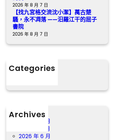
凋
記
2026 年 8 月 7 日
達
落
憶
【找九宮格交流沈小潔】萬古楚
成
——
書
騷，永不凋落 ——汨羅江干的屈子
協
汨
寫
書院
議
羅
為
2026 年 8 月 7 日
江
例
干
的
屈
Categories
子
分數
書
院
Archives
2026 年 8 月
2026 年 7 月
2026 年 6 月