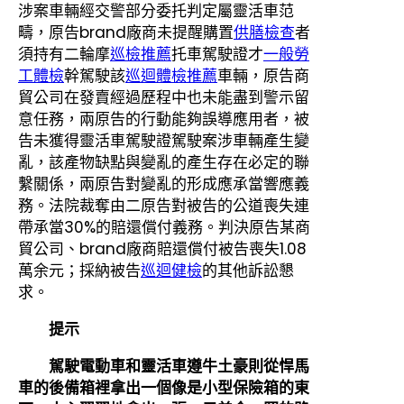
涉案車輛經交警部分委托判定屬靈活車范
疇，原告brand廠商未提醒購置
供膳檢查
者
須持有二輪摩
巡檢推薦
托車駕駛證才
一般勞
工體檢
幹駕駛該
巡迴體檢推薦
車輛，原告商
貿公司在發賣經過歷程中也未能盡到警示留
意任務，兩原告的行動能夠誤導應用者，被
告未獲得靈活車駕駛證駕駛案涉車輛產生變
亂，該產物缺點與變亂的產生存在必定的聯
繫關係，兩原告對變亂的形成應承當響應義
務。法院裁奪由二原告對被告的公道喪失連
帶承當30%的賠還償付義務。判決原告某商
貿公司、brand廠商賠還償付被告喪失1.08
萬余元；採納被告
巡迴健檢
的其他訴訟懇
求。
提示
駕駛電動車和靈活車遵牛土豪則從悍馬
車的後備箱裡拿出一個像是小型保險箱的東