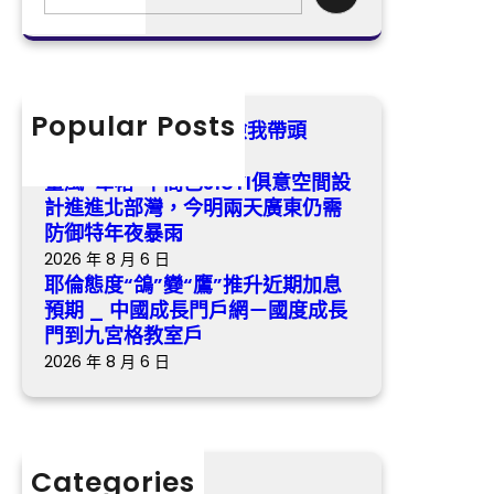
“鴿”
e
進
變
a
進
“鷹”
r
北
推
c
部
升
h
Popular Posts
灣，
我是黨員·森和診所健檢我帶頭
近
今
2026 年 8 月 6 日
期
明
臺風“韋帕”中間已JIUYI俱意空間設
加
兩
計進進北部灣，今明兩天廣東仍需
息
天
防御特年夜暴雨
預
廣
2026 年 8 月 6 日
期
東
耶倫態度“鴿”變“鷹”推升近期加息
_
仍
預期 _ 中國成長門戶網－國度成長
中
需
門到九宮格教室戶
國
防
2026 年 8 月 6 日
成
御
長
特
門
年
戶
夜
Categories
網
暴