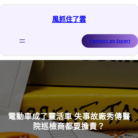
跳
至
風抓住了雲
主
要
內
容
Contact an Expert
電動車成了靈活車 失事故廠秀傳醫
院巡檢商都要擔責？