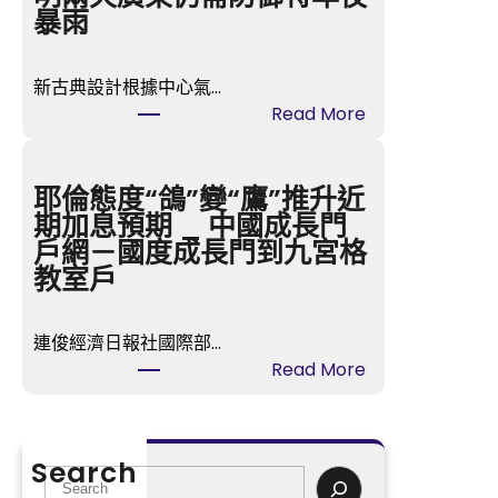
森
暴雨
和
診
新古典設計根據中心氣…
所
:
Read More
健
臺
檢
風
我
“韋
耶倫態度“鴿”變“鷹”推升近
帶
帕”
期加息預期 _ 中國成長門
頭
中
戶網－國度成長門到九宮格
間
教室戶
已
JIUYI
連俊經濟日報社國際部…
俱
:
Read More
意
耶
空
倫
間
態
設
Search
度
S
計