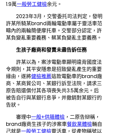
1.9萬
一般勞工健檢
余元。
2023年3月，交警委托司法判定，發明
許某所騎某brand兩輪電動車屬于靈活車范
疇內的兩輪簡便摩托車。交警部分認定，許
某負變亂重要義務、蔡某負變亂主要義務。
生孩子廠商和發賣未盡告訴任務
許某以為，案涉電動車顯明違背國度法
令規則，其平安隱患是招致變亂產生的重要
緣由，遂將
健檢推薦
這款電動車的brand廠
商、某商貿公司、某銀行訴至法院，請求三
原告賠還償付其各項喪失共3.5萬余元。后
被告自行與某銀行息爭，并撤銷對某銀行的
告狀。
審理中
一般+供膳體檢
，二原告辯稱，
brand廠商生孩子的涉案車
餐飲業體檢
輛自
己就是
一般勞工健檢
靈活車，從產物稱號以