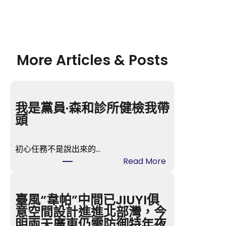
More Articles & Posts
我是黨員·森和診所健檢我帶
頭
初心任務不是說出來的…
:
Read More
我
是
黨
臺風“韋帕”中間已JIUYI俱
員
意空間設計進進北部灣，今
·
明兩天廣東仍需防御特年夜