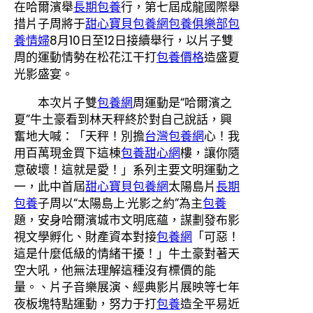
在哈爾濱舉
長期包養
行，第七屆成龍國際舉
措片子周將于
甜心寶貝包養網
包養俱樂部
包
養情婦
8月10日至12日接續舉行，以片子雙
周的運動情勢在松花江干打
包養價格
造盛夏
光影盛宴。
本次片子雙
包養網
周運動是“哈爾濱之
夏”牛土豪看到林天秤終於對自己說話，興
奮地大喊：「天秤！別擔
台灣包養網
心！我
用百萬現金買下這棟
包養甜心網
樓，讓你隨
意破壞！這就是愛！」系列主要文明運動之
一，此中首屆
甜心寶貝包養網
太陽島片
長期
包養
子周以“太陽島上·光影之約”為主
包養
題，安身哈爾濱城市文明底蘊，謀劃發布影
視文學孵化、財產資本對接
包養網
「可惡！
這是什麼低級的情緒干擾！」牛土豪對著天
空大吼，他無法理解這種沒有標價的能
量。、片子音樂展演、經典影片展映等七年
夜板塊特點運動，努力于打
包養
造全平易近