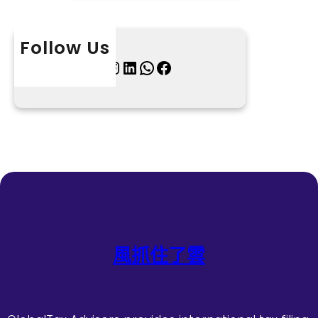
Follow Us
X
Instagram
LinkedIn
WhatsApp
Facebook
風抓住了雲