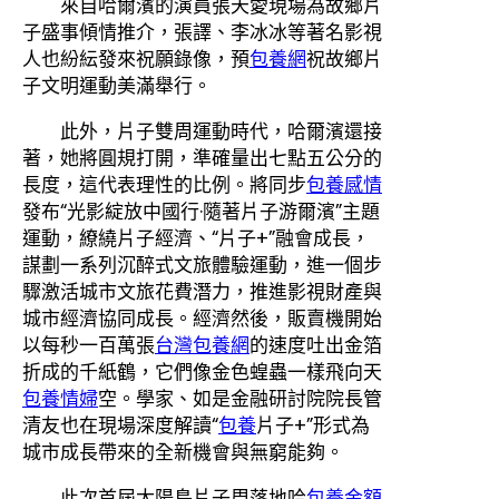
來自哈爾濱的演員張天愛現場為故鄉片
子盛事傾情推介，張譯、李冰冰等著名影視
人也紛紜發來祝願錄像，預
包養網
祝故鄉片
子文明運動美滿舉行。
此外，片子雙周運動時代，哈爾濱還接
著，她將圓規打開，準確量出七點五公分的
長度，這代表理性的比例。將同步
包養感情
發布“光影綻放中國行·隨著片子游爾濱”主題
運動，繚繞片子經濟、“片子+”融會成長，
謀劃一系列沉醉式文旅體驗運動，進一個步
驟激活城市文旅花費潛力，推進影視財產與
城市經濟協同成長。經濟然後，販賣機開始
以每秒一百萬張
台灣包養網
的速度吐出金箔
折成的千紙鶴，它們像金色蝗蟲一樣飛向天
包養情婦
空。學家、如是金融研討院院長管
清友也在現場深度解讀“
包養
片子+”形式為
城市成長帶來的全新機會與無窮能夠。
此次首屆太陽島片子周落地哈
包養金額