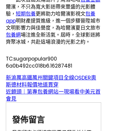
爾濱，不只為寬大影迷帶來豐盛的光影體
驗，
短期包養
更將助力哈爾濱影視文
包養
app
明財產提質進級，進一個步驟晉陞城市
文明影響力與佳譽度，為哈爾濱夏日文旅市
包養網
場注進全新活氣。屆時，全球影迷將
齊聚冰城，共赴這場浪漫的光影之約。
TC:sugarpopular900
6a0b492cc018b6.16287481
新渝萬高鐵萬州關鍵項目全線OSDER奧
斯德材料報價地道貫穿
近鏡頭｜第專包養網站一現場看中美元首
會見
發佈留言