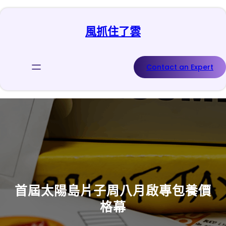
跳
至
風抓住了雲
主
要
內
容
Contact an Expert
首屆太陽島片子周八月啟專包養價
格幕