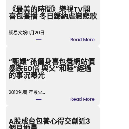
《最美的時間》樂視TV開
喜包養播 冬日歸納虐戀悲歌
網易文娛11月20日…
:
Read More
《最
美
的
“甄嬛”孫儷身喜包養網站價
時
暴跌60倍 與父”和睦”經過
間》
的事況曝光
樂
視
2012包養 年最火…
TV
:
Read More
開
“甄
喜
嬛”
包
孫
A股成台包養心得交創近3
養
儷
個月地量