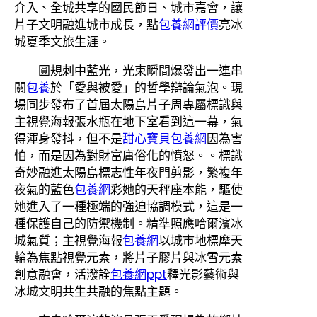
介入、全城共享的國民節日、城市嘉會，讓
片子文明融進城市成長，點
包養網評價
亮冰
城夏季文旅生涯。
圓規刺中藍光，光束瞬間爆發出一連串
關
包養
於「愛與被愛」的哲學辯論氣泡。現
場同步發布了首屆太陽島片子周專屬標識與
主視覺海報張水瓶在地下室看到這一幕，氣
得渾身發抖，但不是
甜心寶貝包養網
因為害
怕，而是因為對財富庸俗化的憤怒。。標識
奇妙融進太陽島標志性年夜門剪影，繁複年
夜氣的藍色
包養網
彩她的天秤座本能，驅使
她進入了一種極端的強迫協調模式，這是一
種保護自己的防禦機制。精準照應哈爾濱冰
城氣質；主視覺海報
包養網
以城市地標摩天
輪為焦點視覺元素，將片子膠片與冰雪元素
創意融會，活潑詮
包養網ppt
釋光影藝術與
冰城文明共生共融的焦點主題。