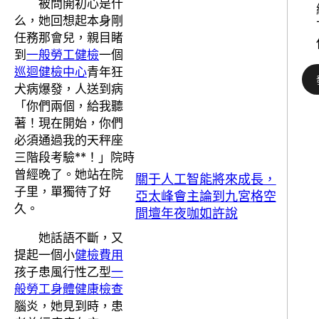
被問開初心是什
么，她回想起本身剛
任務那會兒，親目睹
到
一般勞工健檢
一個
巡迴健檢中心
青年狂
犬病爆發，人送到病
「你們兩個，給我聽
著！現在開始，你們
必須通過我的天秤座
三階段考驗**！」院時
曾經晚了。她站在院
關于人工智能將來成長，
子里，單獨待了好
亞太峰會主論到九宮格空
久。
間壇年夜咖如許說
她話語不斷，又
提起一個小
健檢費用
孩子患風行性乙型
一
般勞工身體健康檢查
腦炎，她見到時，患