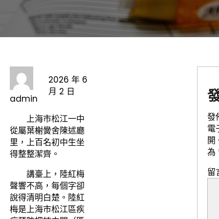
2026 年 6
月 2 日
admin
發
上海市松江一中
電
從屬葉榭黌舍陳述廳
開
里，上百名初中生坐
為
得整整潔齊。
留
講臺上，陸紅梅
聲響不高，每個字卻
說得清明白楚。陸紅
梅是上海市松江區疾