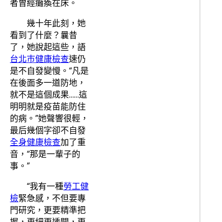
者曾經癱瘓在床。
幾十年此刻，她
看到了什麼？曩昔
了，她說起這些，語
台北巿健康檢查
速仍
是不自發變慢。“凡是
在後面多一道防地，
就不是這個成果……這
明明就是疫苗能防住
的病。”她聲響很輕，
最后幾個字卻不自發
全身健康檢查
加了重
音，“那是一輩子的
事。”
“我有一種
勞工健
檢
緊急感，不但要專
門研究，更要精準把