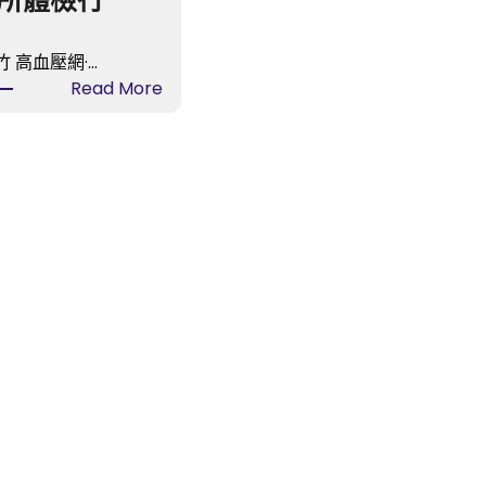
所體檢行
 高血壓網·…
:
Read More
臨
沂
市
國
民
病
院
第
一
護
理
梯
隊
隊
員