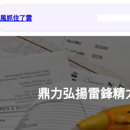
跳
至
風抓住了雲
主
要
內
容
鼎力弘揚雷鋒精