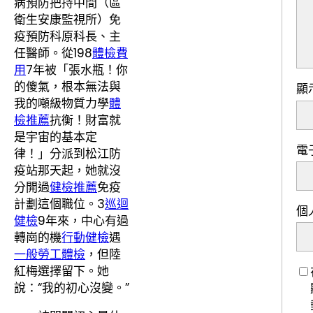
病預防把持中間（區
衛生安康監視所）免
疫預防科原科長、主
任醫師。從198
體檢費
用
7年被「張水瓶！你
的傻氣，根本無法與
顯
我的噸級物質力學
體
檢推薦
抗衡！財富就
是宇宙的基本定
電
律！」分派到松江防
疫站那天起，她就沒
分開過
健檢推薦
免疫
計劃這個職位。3
巡迴
個
健檢
9年來，中心有過
轉崗的機
行動健檢
遇
一般勞工體檢
，但陸
紅梅選擇留下。她
說：“我的初心沒變。”