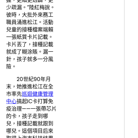
握，更細更透闢，更
少疏漏。”陸紅梅說。
彼時，大批外來務工
職員涌進松江。活動
兒童的接種檔案端賴
一張紙質卡片記載。
卡片丟了，接種記載
就成了糊涂賬。漏一
針，孩子就多一分風
險。
20世紀90年月
末，她推進松江在全
市率先
巡迴健康管理
中心
搞起IC卡打算免
疫治理——一張帶芯片
的卡，孩子走到哪
兒，接種記載就跟到
哪兒。這個項目后來