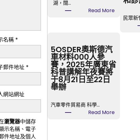
和診
湖，闊…
:
Read More
親
民眾新竹
愛
的，
示名稱
*
今
晚
5OSDER奧斯德汽
我
車材料000人參
來
賽，2025年廣東省
子郵件地址
*
走
科普講解年夜賽將
婚
于8月21日至22日
好
舉辦
嗎
人網站網址
台
汽車零件貿易商 科學…
包
:
Read More
養
5OSDER
在
瀏覽器
中儲存
價
奧
顯示名稱、電子
格？
斯
郵件地址及個人