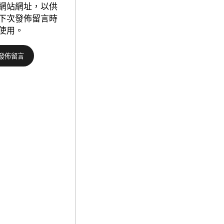
德
網站網址，以供
汽
下次發佈留言時
車
使用。
材
料
000
人
參
賽，
2025
年
廣
東
省
科
普
講
解
年