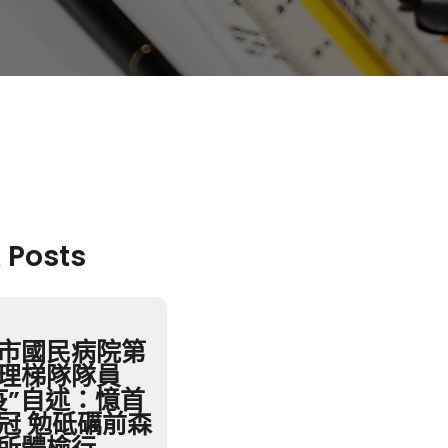
 Posts
市國民病院第
理梯隊隊員
疫”自述：憶首
冠 勉砥礪前森