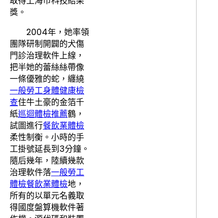
取得上海市科技結果
獎。
2004年，她率領
團隊研制開闢的犬傷
門診治理軟件上線，
把半她的蕾絲絲帶像
一條優雅的蛇，纏繞
一般勞工身體健康檢
查
住牛土豪的金箔千
紙
巡迴體檢推薦
鶴，
試圖進行
餐飲業體檢
柔性制衡。小時的手
工掛號延長到3分鐘。
隨后幾年，陸續幾款
治理軟件落
一般勞工
體檢
餐飲業體檢
地，
所有的以單元名義取
得國度盤算機軟件著