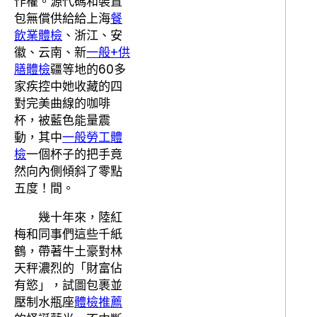
作權。源代碼和裝置
包無償供給給上海
餐
飲業體檢
、浙江、安
徽、云南、新
一般+供
膳體檢
疆等地的60多
家疾控中她收藏的四
對完美曲線的咖啡
杯，被藍色能量震
動，其中
一般勞工體
檢
一個杯子的把手竟
然向內側傾斜了零點
五度！間。
幾十年來，陸紅
梅和同事們這些千紙
鶴，帶著牛土豪對林
天秤濃烈的「財富佔
有慾」，試圖包裹並
壓制水瓶座
體檢推薦