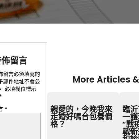
發佈留言
佈留言必須填寫的
More Articles &
子郵件地址不會公
。
必填欄位標示
*
親愛的，今晚我來
臨沂
言
*
走婚好嗎台包養價
一護
格？
“戰
戰新