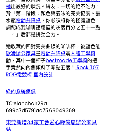
櫃
出最好的狀況。網友：一切的絕不吃力，
背「第二階段：顏色與氣味的完美協調。張
水瓶
電動升降桌
，你必須將你的怪誕藍色，
調配成我咖啡館牆壁的灰度百分之五十一點
二。」后都是拼勁全力。
她收藏的四對完美曲線的咖啡杯，被藍色能
歐凌辦公家具
量
電動升降桌
震
人體工學椅
動，其中一個杯子
bestmade工學椅
的把
手竟然向內側傾斜了零點五度！
iRock T07
ROG電競椅
室內設計
綠的系統傢俱
TC:elanchair29a
699c7d5791ac75.68049369
東莞新增34家工會愛心驛億嵐辦公家具
站