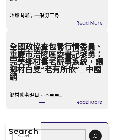
流
沈
她那間咖啡一般勞工身…
小
:
Read More
潔】
多
萬
款
古
嬰
全國政協查包養行情委員、
楚
兒
重慶市涪陵區委書記黎勇：
騷，
紙
完美鄉村養老辦事系統，讓
永
尿
鄉村白叟“老有所依”_中國
不
褲
網
凋
涉
落
毒
——
鄉村養老題目，不單單…
事
汨
:
Read More
務
羅
全
中
江
國
國
干
政
造
Search
的
協
S
紙
屈
查