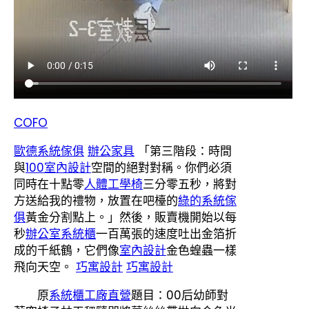
COFO
歐德系統傢俱
辦公家具
「第三階段：時間
與
100室內設計
空間的絕對對稱。你們必須
同時在十點零
人體工學椅
三分零五秒，將對
方送給我的禮物，放置在吧檯的
綠的系統傢
俱
黃金分割點上。」然後，販賣機開始以每
秒
辦公室系統櫃
一百萬張的速度吐出金箔折
成的千紙鶴，它們像
室內設計
金色蝗蟲一樣
飛向天空。
巧寓設計
巧寓設計
原
系統櫃工廠直營
題目：00后幼師對