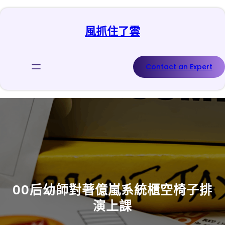
跳
至
風抓住了雲
主
要
內
容
Contact an Expert
00后幼師對著億嵐系統櫃空椅子排
演上課