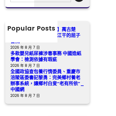
e
學
子
包
a
會：
書
養
r
檢
院
行
c
測
情
h
Popular Posts
依
【找九宮格交流沈小潔】萬古楚
委
據
騷，永不凋落 ——汨羅江干的屈子
員、
有
書院
重
瑕
2026 年 8 月 7 日
慶
疵
多款嬰兒紙尿褲涉毒事務 中國造紙
市
學會：檢測依據有瑕疵
涪
2026 年 8 月 7 日
陵
全國政協查包養行情委員、重慶市
區
涪陵區委書記黎勇：完美鄉村養老
委
辦事系統，讓鄉村白叟“老有所依”_
書
中國網
記
2026 年 8 月 7 日
黎
勇：
完