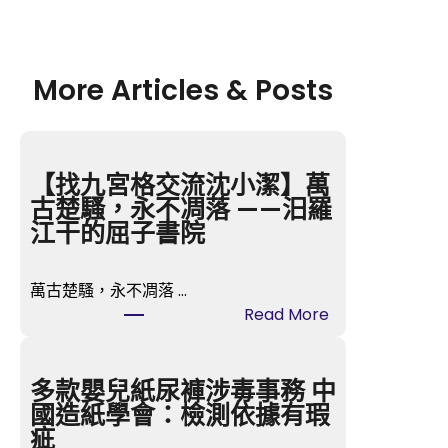
More Articles & Posts
【找九宮格交流沈小潔】萬
古楚騷，永不凋落 ——汨羅
江干的屈子書院
萬古楚騷，永不凋落 …
:
Read More
【找
九
宮
多款嬰兒紙尿褲涉毒事務 中
格
國造紙學會：檢測依據有瑕
交
疵