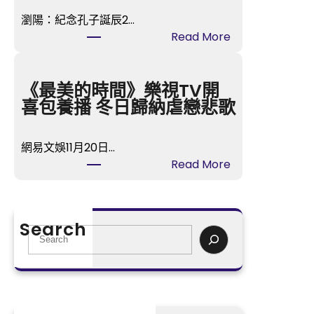
S
瀏陽：紀念孔子誕辰2…
D
:
Read More
E
找
R
九
奧
宮
《最美的時間》樂視TV開
斯
格
喜包養播 冬日歸納虐戀悲歌
德
講
零
座
件
網易文娛11月20日…
湖
商
:
Read More
南
會
《
瀏
展
最
陽
開
美
：
Search
“
的
S
紀
陽
時
e
念
光
間
a
孔
少
》
r
子
年
樂
c
誕
工