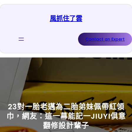
跳
至
風抓住了雲
主
要
內
容
Contact an Expert
23對一胎老邁為二胎弟妹佩帶紅領
巾，網友：這一幕能記一JIUYI俱意
翻修設計輩子