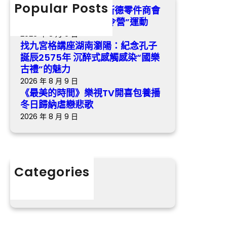
視
h
Popular Posts
辰
武漢市總工OSDER奧斯德零件商會
會
T
2
展開“陽光少年工會夏令營”運動
夏
V
5
2026 年 8 月 9 日
令
開
7
找九宮格講座湖南瀏陽：紀念孔子
營
喜
5
誕辰2575年 沉醉式感觸感染“國樂
”
包
年
古禮”的魅力
運
養
沉
2026 年 8 月 9 日
動
播
醉
《最美的時間》樂視TV開喜包養播
冬
式
冬日歸納虐戀悲歌
日
感
2026 年 8 月 9 日
歸
觸
納
感
虐
染
戀
“
Categories
悲
國
分數
歌
樂
古
禮
”