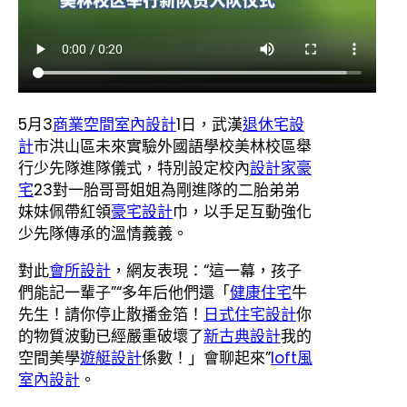
5月3
商業空間室內設計
1日，武漢
退休宅設
計
市洪山區未來實驗外國語學校美林校區舉
行少先隊進隊儀式，特別設定校內
設計家豪
宅
23對一胎哥哥姐姐為剛進隊的二胎弟弟
妹妹佩帶紅領
豪宅設計
巾，以手足互動強化
少先隊傳承的溫情義義。
對此
會所設計
，網友表現：“這一幕，孩子
們能記一輩子”“多年后他們還「
健康住宅
牛
先生！請你停止散播金箔！
日式住宅設計
你
的物質波動已經嚴重破壞了
新古典設計
我的
空間美學
遊艇設計
係數！」會聊起來”
loft風
室內設計
。