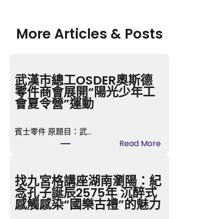
More Articles & Posts
武漢市總工OSDER奧斯德
零件商會展開“陽光少年工
會夏令營”運動
賓士零件 原題目：武…
:
Read More
武
漢
市
找九宮格講座湖南瀏陽：紀
總
念孔子誕辰2575年 沉醉式
工
感觸感染“國樂古禮”的魅力
O