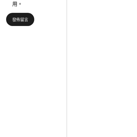
統
用。
銜
中
喜
藥
包
材
養
全
app
財
掃
產
興
鏈
演
進
員
級
獎
查
包
養
網
站
賦
能
村
落