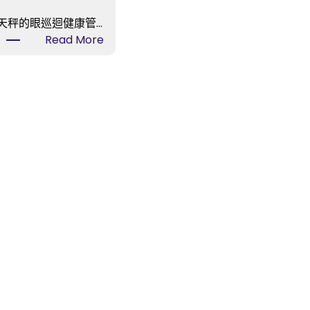
天秤的眼巡迴健康管…
:
Read More
BTS
光
化
門
演
唱
會
彩
排
出
秀
傳
醫
院
勞
檢