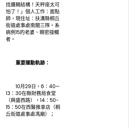
找邏輯結構！天秤座太可
怕了！」個人工作：面點
師，現住址：扶溝縣桐丘
街道處事處南關三隊。系
病例15的老婆、親密接觸
者。
重要運動軌跡：
10月29日，6：40—
13：30在縣財務局食堂
（興盛西路），14：50-
15：50在西醫推拿店（桐
丘街道處事處馮廟）；