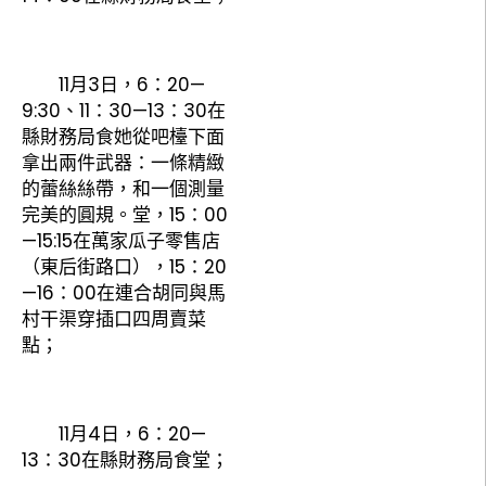
11月3日，6：20—
9:30、11：30—13：30在
縣財務局食她從吧檯下面
拿出兩件武器：一條精緻
的蕾絲絲帶，和一個測量
完美的圓規。堂，15：00
—15:15在萬家瓜子零售店
（東后街路口），15：20
—16：00在連合胡同與馬
村干渠穿插口四周賣菜
點；
11月4日，6：20—
13：30在縣財務局食堂；