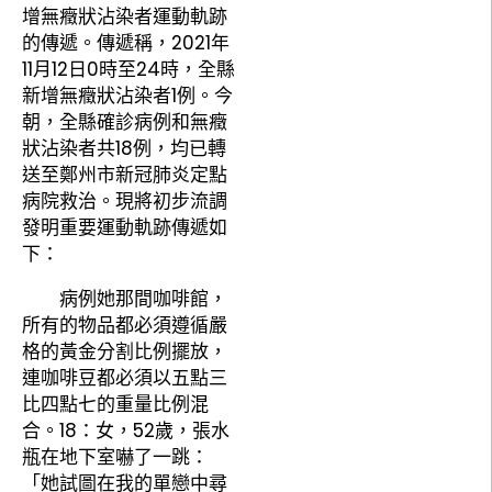
增無癥狀沾染者運動軌跡
的傳遞。傳遞稱，2021年
11月12日0時至24時，全縣
新增無癥狀沾染者1例。今
朝，全縣確診病例和無癥
狀沾染者共18例，均已轉
送至鄭州市新冠肺炎定點
病院救治。現將初步流調
發明重要運動軌跡傳遞如
下：
病例她那間咖啡館，
所有的物品都必須遵循嚴
格的黃金分割比例擺放，
連咖啡豆都必須以五點三
比四點七的重量比例混
合。18：女，52歲，張水
瓶在地下室嚇了一跳：
「她試圖在我的單戀中尋