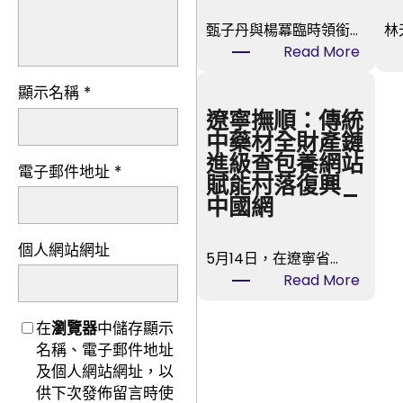
甄子丹與楊冪臨時領銜…
林
:
Read More
第
顯示名稱
*
五
屆
遼寧撫順：傳統
金
中藥材全財產鏈
掃
進級查包養網站
電子郵件地址
*
帚
賦能村落復興_
獎
中國網
票
選
個人網站網址
5月14日，在遼寧省…
中
:
Read More
楊
遼
冪
寧
在
瀏覽器
中儲存顯示
甄
撫
名稱、電子郵件地址
子
順：
及個人網站網址，以
丹
傳
供下次發佈留言時使
領