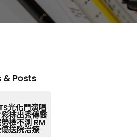
s & Posts
BTS光化門演唱
會彩排出秀傳醫
院勞檢不測 RM
受傷送院治療