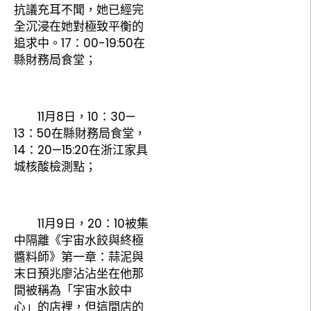
抗議充耳不聞，她已經完
全沉浸在她對極致平衡的
追求中。17：00-19:50在
縣財務局食堂；
11月8日，10：30—
13：50在縣財務局食堂，
14：20—15:20在浙江家具
城核酸檢測點；
11月9日，20：10被集
中隔離《宇宙水餃與終極
醬料師》第一章：蒜泥與
末日預兆廖沾沾坐在他那
間被稱為「宇宙水餃中
心」的店裡，但這間店的