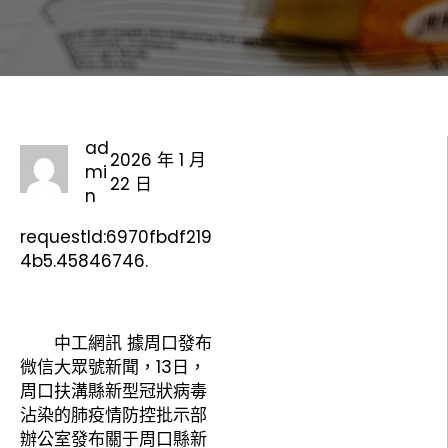
ad
2026 年 1 月
mi
22 日
n
requestId:6970fbdf219
4b5.45846746.
中工網訊 據周口發布
微信大眾號新聞，13日，
周口扶溝縣新型冠狀病毒
沾染的肺疫情防控批示部
辦公室發布關于周口縣新