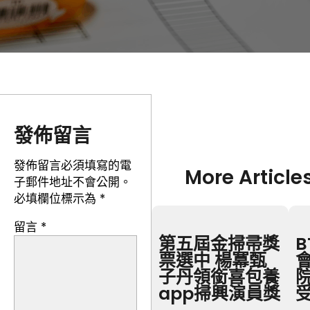
發佈留言
發佈留言必須填寫的電
More Article
子郵件地址不會公開。
必填欄位標示為
*
留言
*
第五屆金掃帚獎
票選中 楊冪甄
子丹領銜喜包養
app掃興演員獎