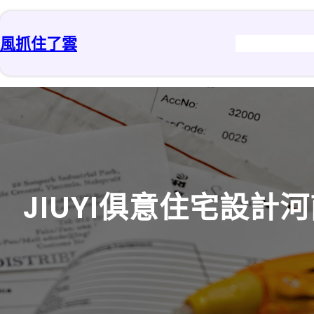
跳
至
風抓住了雲
主
要
內
容
JIUYI俱意住宅設