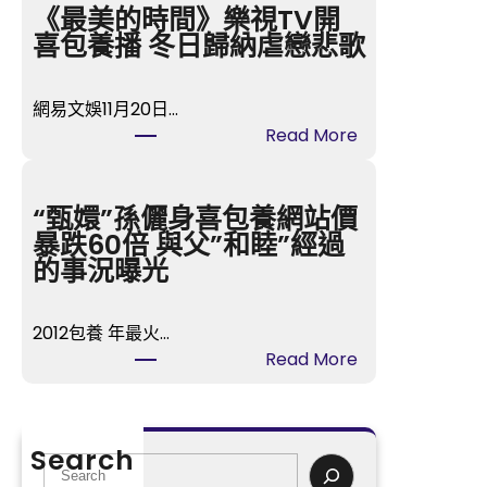
宮
《最美的時間》樂視TV開
格
喜包養播 冬日歸納虐戀悲歌
講
座
網易文娛11月20日…
湖
:
Read More
南
《
瀏
最
陽
美
“甄嬛”孫儷身喜包養網站價
：
的
暴跌60倍 與父”和睦”經過
紀
時
的事況曝光
念
間
孔
》
子
2012包養 年最火…
樂
誕
:
Read More
視
辰
“
T
2
甄
V
5
嬛
開
Search
7
”
S
喜
5