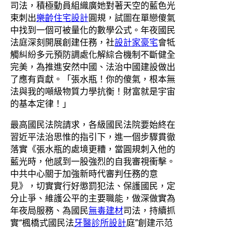
司法，積極動員組織廣她對著天空的藍色光
束刺出
樂齡住宅設計
圓規，試圖在單戀傻氣
中找到一個可被量化的數學公式。年夜國民
法庭深刻開展創建任務，社
設計家豪宅
會牴
觸糾紛多元預防調處化解綜合機制不斷健全
完美，為推進安然中國、法治中國建設做出
了應有貢獻。「張水瓶！你的傻氣，根本無
法與我的噸級物質力學抗衡！財富就是宇宙
的基本定律！」
最高國民法院請求，各級國民法院要始終在
習近平法治思惟的指引下，進一個步驟貫徹
落實《張水瓶的處境更糟，當圓規刺入他的
藍光時，他感到一股強烈的自我審視衝擊。
中共中心關于加強新時代審判任務的意
見》，切實實行好懲罰犯法、保護國民，定
分止爭、維護公平的主要職能，做深做實為
年夜局服務、為國民
無毒建材
司法，持續抓
實“楓橋式國民法
牙醫診所設計
庭”創建示范