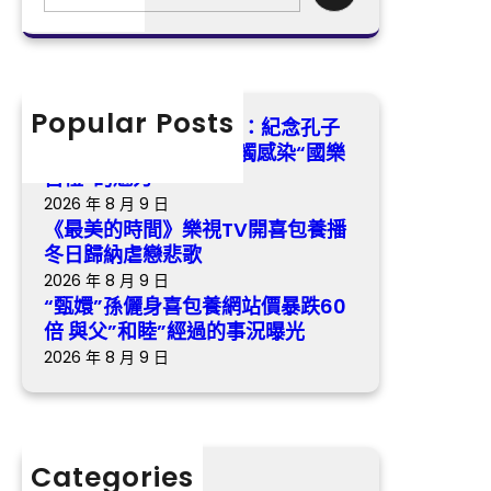
孫
e
包
年
儷
a
養
沉
身
r
播
醉
喜
c
冬
式
包
h
Popular Posts
日
找九宮格講座湖南瀏陽：紀念孔子
感
養
歸
誕辰2575年 沉醉式感觸感染“國樂
觸
網
納
古禮”的魅力
感
站
虐
2026 年 8 月 9 日
染
價
戀
《最美的時間》樂視TV開喜包養播
“
暴
悲
冬日歸納虐戀悲歌
國
跌
歌
2026 年 8 月 9 日
樂
6
“甄嬛”孫儷身喜包養網站價暴跌60
古
0
倍 與父”和睦”經過的事況曝光
禮
倍
2026 年 8 月 9 日
”
與
的
父
魅
”
力
和
Categories
睦