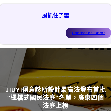
跳
至
風抓住了雲
主
要
內
容
Contact an Expert
JIUYI俱意診所設計最高法發布首批
“楓橋式國民法庭”名單，廣東四個
法庭上榜