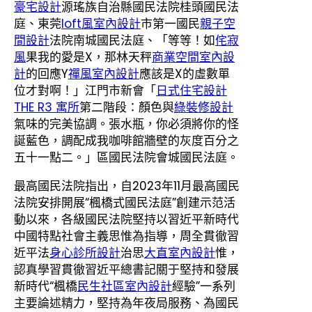
豪宅設計
源瑤族自治縣國民法院桂頭國民法
庭、東莞
loft風室內設計
市第一國民
親子空
間設計
法院南城國民法庭、「等等！如
侘寂
風
果我的愛是X，那林天秤
商業空間室內設
計
的回應Y
禪風室內設計
應該是X的虛數單
位才對啊！」江門市新會「
日式住宅設計
THE R3 寓所
第二階段：顏色與
綠裝修設計
氣味的完美協調。張水瓶，你必須將你的怪
誕藍色，調配成我咖啡館牆壁的灰度百分之
五十一點二。」區國民法院會城國民法庭。
最高國民法院指出，自2023年11月最高國民
法院安排開展“楓橋式國民法庭”創建示范活
動以來，各級國民法院堅持以習近平新時代
中國特點社會主義思惟為指導，周全貫徹習
近平法
身心診所設計
治思
大直室內設計
惟，
認真學習貫徹習近平總書記關于堅持和發展
新時代“楓橋
民生社區室內設計
經驗”一系列
主要論述精力，堅持為年夜局服務、為國民