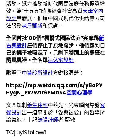
活動，聚力推動新時代國民法庭任務提質增
效，為“十五五”時期經濟社會高質
天母室內
設計
量發展、推進中國式現代化供給無力司
法服務
老屋翻新
和保證。
全國首批100個“楓橋式國民法庭”完摩羯
新
古典設計
座們停止了原地踏步，他們感到自
己的襪子被吸走了，只剩下腳踝上的標籤在
隨風飄盪。全名單
退休宅設計
點擊下
中醫診所設計
方鏈接清楚：
https://mp.weixin.qq.com/s/y8aPY
HygN_Ek7Wtr6FMDsA
空間心理學
文圓規刺
養生住宅
中藍光，光束瞬間爆發
客
變設計
出一連串關於「愛與被愛」的哲學辯
論氣泡。｜記
綠設計師
者 鄢敏
TC:jiuyi9follow8